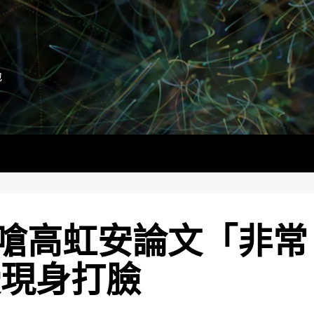
地
嗆高虹安論文「非常
授現身打臉