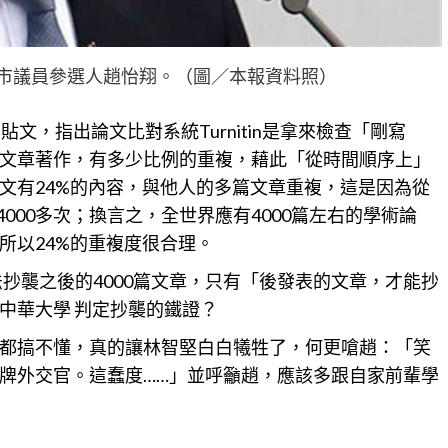
市議員參選人趙怡翔。（圖／本報資料照）
文，指出論文比對系統Turnitin是拿來檢查「剛寫
文章著作，有多少比例的重複，藉此「從時間順序上」
文有24%的內容，與他人的多篇文章重複，這是因為從
4000多次；換言之，全世界應有4000篇左右的學術論
所以24%的重複度很合理。
法抄襲之後的4000篇文章，只有「後發表的文章，才能抄
中華大學 判定抄襲的鐵證？
都搞不懂，真的讓林智堅白白犧牲了，何更嗆趙：「笑
牌外交官。這蠢度……」並呼籲趙，應該多跟自家前輩學