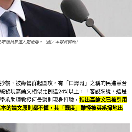
北市議員參選人趙怡翔。（圖／本報資料照）
抄襲，被綠營群起圍攻。有「口譯哥」之稱的民進黨台
統發現高論文相似比例達24%以上，「客觀來說，這是
學系助理教授何景榮則現身打臉，
指出高論文已被引用
最基本的論文原則都不懂，其「蠢度」難怪被英系掃地出