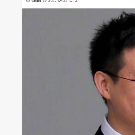
yaojin
2022-09-22
0