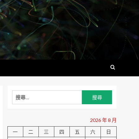
搜
尋
關
鍵
2026 年 8 月
字:
一
二
三
四
五
六
日