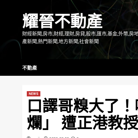
Skip
to
耀晉不動產
content
財經新聞,房市,財經,理財,房貸,股市,匯市,基金,外幣,房
產新聞,熱門新聞,地方新聞,社會新聞
不動產
NEWS
口譯哥糗大了！
爛」 遭正港教