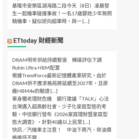
基隆市安樂區湖海路二段今天（8日）凌晨發
生一起機車碰撞事故！一名17歲鄒姓少年無照
騎機車，疑似逆向超車時，與一 […]
ETtoday 財經新聞
DRAM明年供給持續緊張 輝達評估下調
Rubin Ultra HBM配置
根據TrendForce最新記憶體產業研究，由於
DRAM供不應求格局將延續至2027年，且原
廠HBM4e的驗證 […]
單身獨老理財危機 銀行建議「TALK」心法
台灣邁入超高齡社會、少子化家庭型態的考
驗，中信銀行發布《2026家庭理財暨家庭型
態大調查》，針對40歲以上民眾 […]
快訊／汽機車主注意！ 中油下周汽、柴油價
格維持不變