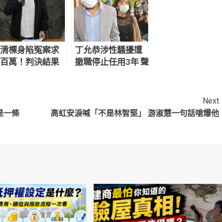
清標身陷冤案求
丁允恭涉性騷擾遭
百萬！判決結果
撤職停止任用3年 聲
網炸鍋：官逼民
請釋憲結果出爐
Next
是一條
高虹安淚喊「不是林智堅」 游淑慧一句話嗆爆他