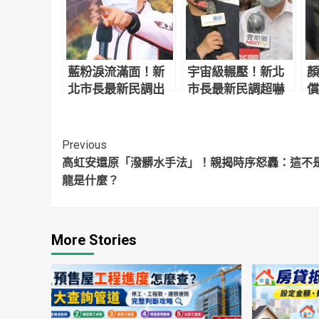
藍粉淚流滿面！新
宇宙級輾壓！新北
顏
北市長最新民調出
市長最新民調超嚇
償
爐 侯友宜超震撼
人 網驚：滅亡計畫
讓
開始
反
Continue
Previous
高虹安還原「潑髒水手法」！親揭時序怒轟：這不
Reading
龍是什麼？
More Stories