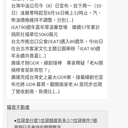
台灣中油公司今（8）日宣布，自下周一（10
日）凌晨零時起至8月16日晚上12時止，汽、
柴油價格維持不調整，分別 […]
IEAT80週年嘉年華溫馨登場 連續57年累計
捐款社福單位5060萬元
台北市進出口公會(IEAT)邁入80週年，今(8)日
在台北市客家文化主題公園舉辦「IEAT 80週
年永續共善嘉 […]
廣達才剛GDR、緯創接棒 專家釋疑「老AI開
槓桿會是新常態？」
廣達完成台灣史上最大GDR案，接著緯創也宣
布也將 GDR 募資。翻開兩家老 AI 是同步出現
了營收創高、負債比 […]
耀晉不動產
●
信貸是什麼?信貸額度有多少?信貸條件?揭
露銀行不會說的關鍵數字