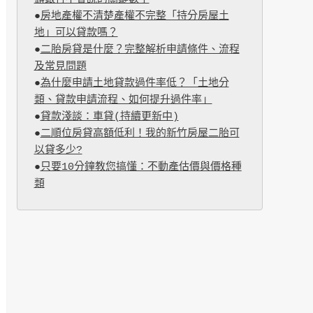
●
房地產權不清楚產權不完整「持分房屋土
地」可以貸款嗎？
●
二胎房貸是什麼？完整解析申請條件、流程
及常見問題
●
為什麼申請土地貸款過件率低？「土地分
類、貸款申請流程、如何提升過件率」
●
貸款淺談：車貸(持續更新中)
●
二順位房貸高額低利！我的新竹房屋二胎可
以貸多少?
●
只要10分鐘教您搞懂：不動產估價與價格種
類