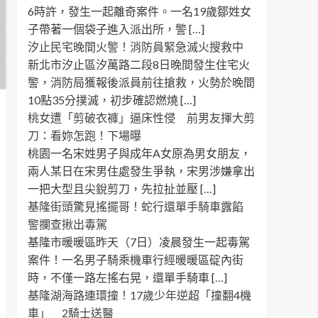
6時許，發生一起離奇案件。一名19歲鄒姓女
子帶著一個袋子進入派出所，警 […]
汐止民宅晚間火警！消防員緊急滅火搜救中
新北市汐止區汐萬路二段8日晚間發生住宅火
警，消防局獲報後派員前往搶救，火勢於晚間
10點35分撲滅，初步確認燃燒 […]
桃女遭「剪破衣褲」逼床性侵 前男友揮大剪
刀：看妳怎跑！下場曝
桃園一名宋姓男子與成年A女原為男女朋友，
兩人某日在宋男住處發生爭執，宋男涉嫌拿出
一把大型且尖銳剪刀，先拉扯並壓 […]
基隆街頭驚見搖擺哥！蛇行還單手騎車露餡
警攔查揪出毒駕
基隆市暖暖區昨天（7日）凌晨發生一起毒駕
案件！一名男子騎乘機車行經暖暖區碇內街
時，不僅一路左搖右晃，還單手騎車 […]
基隆湖海路連環撞！17歲少年逆超「撞翻4機
車」 2騎士送醫