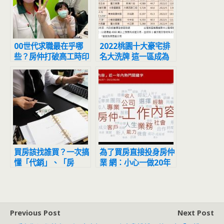
00世代求職最在乎哪
2022桃園十大豪宅排
些？房仲打破高工時印
名大洗牌 這一區成為
象 祭5項優渥條件搶人
新豪宅聚落首選！
買房該找誰買？一次搞
為了買房直接投身房仲
懂「代銷」、「房
業 網：小心一做20年
仲」、「屋主自售」差
異！
Previous Post
Next Post