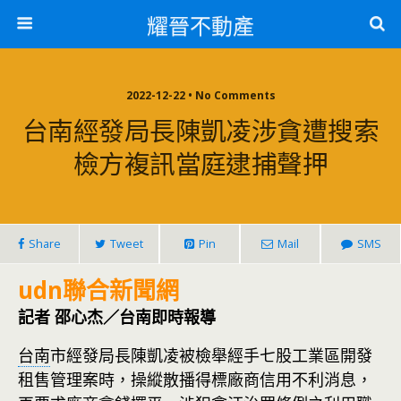
耀晉不動產
2022-12-22 • No Comments
台南經發局長陳凱凌涉貪遭搜索
檢方複訊當庭逮捕聲押
Share
Tweet
Pin
Mail
SMS
udn聯合新聞網
記者 邵心杰／台南即時報導
台南
市經發局長陳凱凌被檢舉經手七股工業區開發
租售管理案時，操縱散播得標廠商信用不利消息，