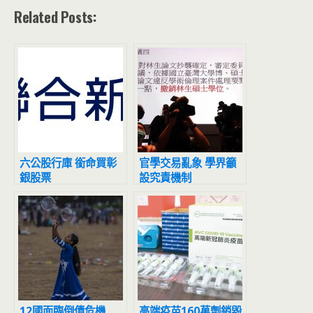
Related Posts:
六公股行庫 銜命買彰
官學交易亂象 學界籲
銀股票
設究責機制
12國面臨倒債危機
高端疫苗160萬劑銷毀