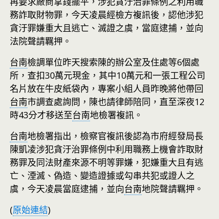
再要求廠商拿錢擺平，涉犯貪汙治罪條例之利用職
務詐取財物罪，今天凌晨經檢方複訊後，認他涉犯
貪汙罪嫌重大且逃亡、滅證之虞，當庭逮捕，並向
法院聲請羈押。
台南
檢調單位昨天搜索陳的辦公室及住處等6個處
所，查扣30萬元現金，其中10萬元和一張工程公司
名片放在牛皮紙袋內，專案小組人員昨晚將他帶回
台南
市調查處詢問，陳也請律師陪同，直至深夜12
時43分才移送至
台南
地檢署複訊。
台南
地檢署指出，檢察官複訊後認為市府經發局長
陳凱凌涉犯貪汙治罪條例中利用職務上機會詐取財
務罪及同法財產來源不明等罪嫌，犯嫌重大且有逃
亡、湮滅、偽造、變造證據或勾串共犯或證人之
虞，今天凌晨當庭逮捕，並向
台南
地院聲請羈押。
(
原始連結
)