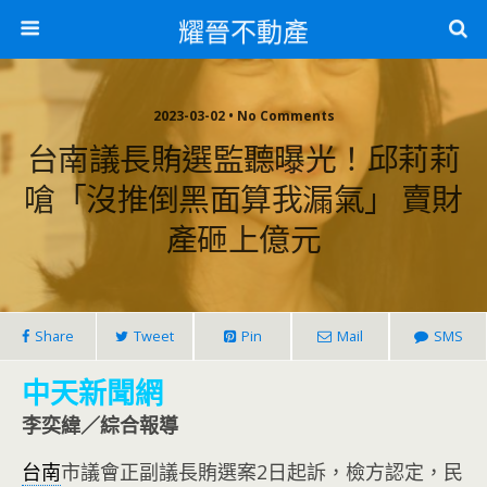
耀晉不動產
2023-03-02 • No Comments
台南議長賄選監聽曝光！邱莉莉
嗆「沒推倒黑面算我漏氣」 賣財
產砸上億元
Share
Tweet
Pin
Mail
SMS
中天新聞網
李奕緯／綜合報導
台南
市議會正副議長賄選案2日起訴，檢方認定，民