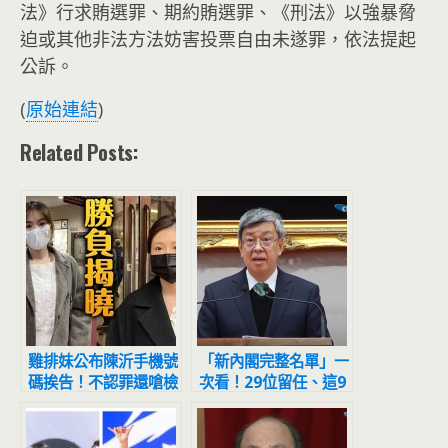
法》行求賄選罪、期約賄選罪、《刑法》以強暴脅
迫或其他非法方法妨害投票自由未遂罪，依法提起
公訴。
(
原始連結
)
Related Posts:
雞排妹公布陳沂手機號
「新內閣完整名單」一
碼挨告！不認罪還嗆檢
次看！29位留任、這9
偷懶 下場出爐
人有變化