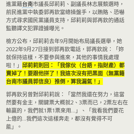
進黨籍
台南
市議長邱莉莉、副議長林志展競選時，
前民進黨中執委郭再欽當總操盤手，以賄賂、恐嚇
方式尋求國民黨議員支持，邱莉莉與郭再欽的通話
監聽譯文犯罪證據曝光。
檢方公布，邱莉莉去年9月開始布局議長選舉，她
2022年9月27日接到郭再欽電話，郭再欽說：「妳
就保持這樣，不要參與進來，其他的事情我處理
啦！」
邱莉莉則回：「我傢伙（台語，指財產）都
賣掉了！要跟他拼了！我這次沒有把黑面（無黨籍
台南市議員郭信良）推倒，算我漏氣！」
郭再欽另曾對邱莉莉說：「當然我還在努力，這當
然要有金主，關鍵票大概就2、3票而已，2票左右在
輸贏的，我們就1票1票來用…」、「我看我們要花
上億的…我們這次這樣奔走，都沒有覺得不可
能」。