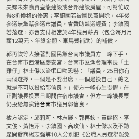
夫婦未來購買皇龍建設或台邦建設房屋，可幫忙取
得8折價格的優惠；李鎮國若被國民黨開除，4年後
參選無黨籍參選市議員，會贊助競選經費；李鎮國
若落選，亦會支付相當於4年議員薪資（包含每月月
薪12萬元、年終金額、車馬費補助）的補償。
郭再欽等人接著對國民黨台南市議員方一峰下手，
在台南市西港區慶安宮，台南市區漁會理事長「土
雞仔」林士傑以流氓口吻恐嚇：「議員，25日你有
兩個選擇，一個是不要出席，一個是投自己，總之
就是不可以投給郭信良。」使方一峰心生畏懼，在
正副議長投票日期間住宿市議會，但方一峰議長票
仍投給無黨籍
台南
市議員郭信良。
檢方認定，邱莉莉、林志展、郭再欽、黃麗招、李
文俊、黃怡萍、李鎮國、高玫仙、林士傑以及不動
產開發商楊志強等10人分別犯《公職人員選舉罷免