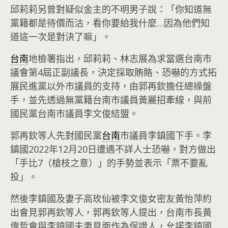
邱莉莉另曾對疑似金主的不明男子說：「你知道無
黨籍都是待價而沽，看你要給我什麼…因為他們知
道這一次是對決了嘛」。
台南
地檢署指出，邱莉莉、林志展為求當選台南市
議會第4屆正副議長，決定採取賄賂、恐嚇的方式拓
展民進黨以外市議員的支持，由郭再欽擔任總操盤
手，並先透過無黨籍台南市議員黃麗招牽線，與前
國民黨台南市議員李文俊結盟。
郭再欽等人先對國民黨
台南
市議員李鎮國下手。李
鎮國2022年12月20日遭遇不詳人士恐嚇，對方做出
「手比7（槍枝之意）」的手勢並表示「票不要亂
投」。
然後李鎮國及妻子高玫仙被李文俊女密友黃怡萍約
出會見郭再欽等人，郭再欽等人提出，台南市長黃
偉哲會與李鎮國夫妻見面作為保證人，允諾李鎮國