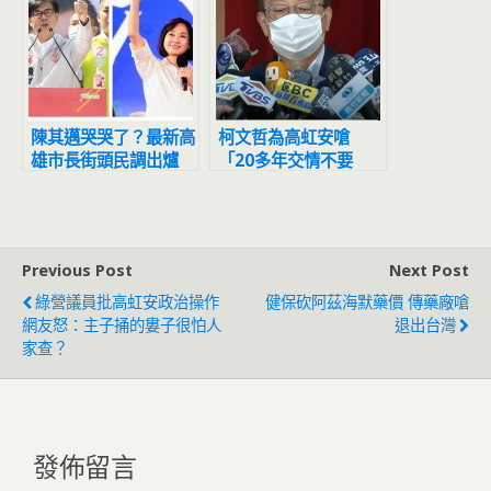
陳其邁哭哭了？最新高
柯文哲為高虹安嗆
雄市長街頭民調出爐
「20多年交情不要
柯志恩輾壓所有人
了？」 柯建銘妙回
「阿彌陀佛 我佛慈
悲」
Previous Post
Next Post
綠營議員批高虹安政治操作
健保砍阿茲海默藥價 傳藥廠嗆
網友怒：主子捅的婁子很怕人
退出台灣
家查？
發佈留言