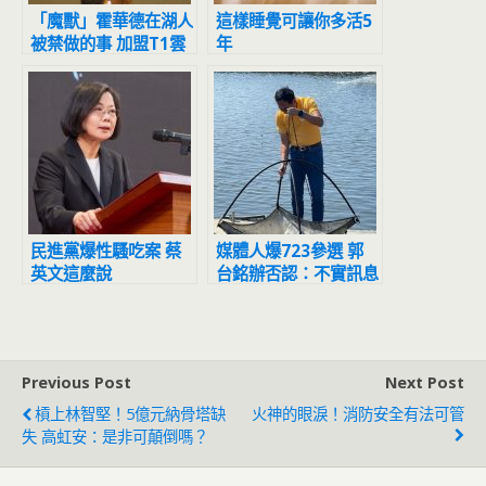
「魔獸」霍華德在湖人
這樣睡覺可讓你多活5
被禁做的事 加盟T1雲
年
豹後解鎖了
民進黨爆性騷吃案 蔡
媒體人爆723參選 郭
英文這麼說
台銘辦否認：不實訊息
Previous Post
Next Post
槓上林智堅！5億元納骨塔缺
火神的眼淚！消防安全有法可管
失 高虹安：是非可顛倒嗎？