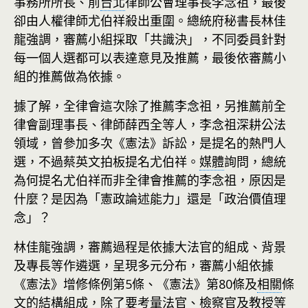
事務所所長、前
台北
律師公會理事長李念祖，最後
卻由人權律師尤伯祥殺出重圍。總統府秘書長林佳
龍強調，審薦小組採取「共識決」，不同委員針對
每一個人選都可以表達意見及推薦，最後依審薦小
組的推薦做為依據。
據了解，全律會這次除了推薦李念祖，另推薦前全
律會副理事長、律師薛西全等人，李念祖深耕公法
領域，曾參加多次《憲法》訴訟，是提名的熱門人
選，不過蔡英文拍板提名尤伯祥。
媒體
詢問，總統
為何提名尤伯祥而非全律會推薦的李念祖，原因是
什麼？是因為「憲政論述能力」還是「政治價值理
念」？
林佳龍強調，審薦過程是依據大法官的組成、背景
及專長等作遴選，呈現多元分布，審薦小組依據
《憲法》增修條例第5條、《憲法》第80條及
相關
條
文的結構組成，除了要考量法官、檢察官及教授等