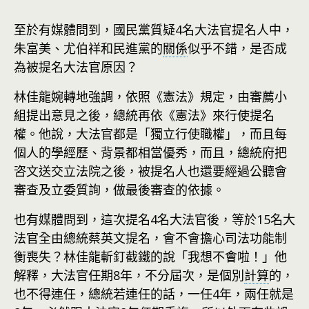
至於有媒體問到，國民黨質疑4名大法官提名人中，
朱富美、尤伯祥和民進黨的
關係
似乎不錯，是否成
為被提名大法官原因？
林佳龍婉轉地強調，依照《憲法》規定，由審薦小
組提出意見之後，總統再依《憲法》來行使提名
權。他說，大法官都是「獨立行使職權」，而且每
個人的學經歷、背景都相當優秀，而且，總統府把
咨文送交立法院之後，被提名人也還要經過公聽會
審查及立委質詢，做最後審查的依據。
也有媒體問到，這次提名4名大法官後，等於15名大
法官全由總統蔡英文提名，會不會擔心司法功能制
衡喪失？林佳龍斬釘截鐵的說「我想不會啦！」他
解釋，大法官任期8年，不分屆次，是個別
計算
的，
也不得連任，總統若連任的話，一任4年，兩任就是