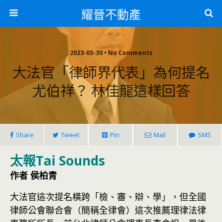
耀晉不動產
2023-05-30 • No Comments
大法官「律師界代表」為何提名
尤伯祥？ 林佳龍這樣回答
Share
Tweet
Pin
Mail
SMS
太報Tai Sounds
作者 侯柏青
大法官這次提名橫跨「檢、審、辯、學」，但全國
律師公會聯合會（簡稱全律會）這次推薦理律法律