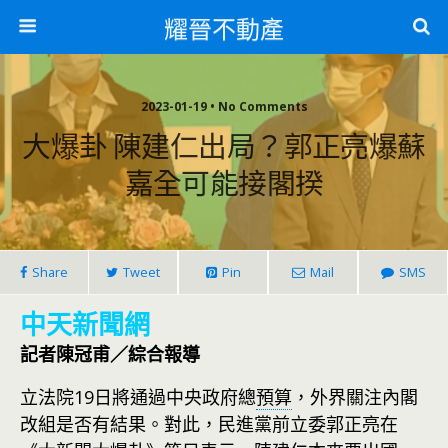
耀晉不動產
2023-01-19 • No Comments
大爆卦 陳建仁出局？郭正亮爆蘇
嘉全可能接閣揆
Share
Tweet
Pin
Mail
SMS
中天新聞網
記者陳冠甫／綜合報導
立法院19日將通過中央政府總
預算
，外界關注內閣
改組是否有結果。對此，民進黨前立委郭正亮在