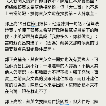
《大新聞大爆卦》節目表示，陳建仁本來要出國，
但總統蔡英文希望他接閣揆，但「大仁哥」也不想
上去當箭靶，據傳蔡英文還在接觸第三人蘇嘉全。
郭正亮19日在
節目
爆料，他還聽到一句話，但無法
證實；前陣子蔡英文希望行政院長蘇貞昌留下的時
候，小英曾跟蘇貞昌說「我做多久、你就做久」；
當時蘇貞昌爽爆了，（因為）蔡英文那時候真的很
需要蘇貞昌幫她穩住局面。
郭正亮補充，其實蔡英文一開始也沒有要換人，可
是蘇貞昌民調不好；一堆選舉的人認為，不換人其
他人怎麼選，在那種壓力不得不換。郭正亮說，事
實上之前蔡英文真的沒跟陳建仁談過，而且陳建仁
真的很為難；陳建仁本來要出國，這時間點本來不
在台灣，現在就走不了。
郭正亮說，蔡英文要陳建仁接
閣揆
，但大仁哥（陳