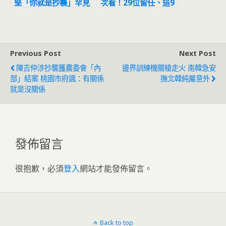
堅「你就是抄襲」罕見
次看！29位留任、這9
連串飆罵陳明通
人有變化
Previous Post
Next Post
陳吉仲涉抄襲獲農委會「內
邊界訓練機關槍走火 南韓急安
部」結案 桃園市府諷：有關係
撫北韓純屬意外
就是沒關係
發佈留言
很抱歉，必須
登入
網站才能發佈留言。
Back to top