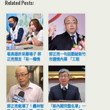
Related Posts:
看高雄許采蓁場子 郭
郭正亮一句話戳破新竹
正亮預言「有一種情
市選情內幕 「工程
況」
師」罕見懇求這件事
郭正亮氣壞了！轟林智
「新內閣完整名單」一