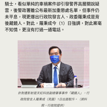
騎士，看似單純的車禍案件卻引發警界高層關說疑
雲，後警政署雖公布最新加重懲處名單，但事件仍
未平息，現更爆出行政院發言人、政委羅秉成是背
後藏鏡人。對此，羅秉成今（1）日強調，對此案毫
不知情，更沒有打過一通電話。
針對遭影射是天虹科技副總肇事事件「藏鏡人」，行
政院發言人羅秉成（見圖）1日出面駁斥。（資料
照，行政院提供）