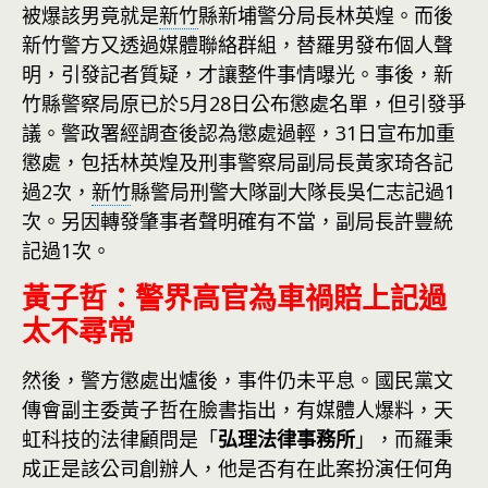
被爆該男竟就是
新竹
縣新埔警分局長林英煌。而後
新竹警方又透過媒體聯絡群組，替羅男發布個人聲
明，引發記者質疑，才讓整件事情曝光。事後，新
竹縣警察局原已於5月28日公布懲處名單，但引發爭
議。警政署經調查後認為懲處過輕，31日宣布加重
懲處，包括林英煌及刑事警察局副局長黃家琦各記
過2次，
新竹
縣警局刑警大隊副大隊長吳仁志記過1
次。另因轉發肇事者聲明確有不當，副局長許豐統
記過1次。
黃子哲：警界高官為車禍賠上記過
太不尋常
然後，警方懲處出爐後，事件仍未平息。國民黨文
傳會副主委黃子哲在臉書指出，有媒體人爆料，天
虹科技的法律顧問是「
弘理法律事務所
」，而羅秉
成正是該公司創辦人，他是否有在此案扮演任何角