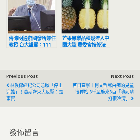
傳陳明通辭國發所兼任
芒果鳳梨品種疑流入中
教授 台大證實：111
國大陸 農委會推修法
學年度起不再應聘兼課
課刑責圍堵
非辭職
Previous Post
Next Post
林俊傑經紀公司急喊「停止
首日直擊｜柯文哲罵白痴的兒童
造謠」！葛斯齊火大反擊：是
接種站 3千量能來3百「隨到隨
事實
打很冷清」
發佈留言