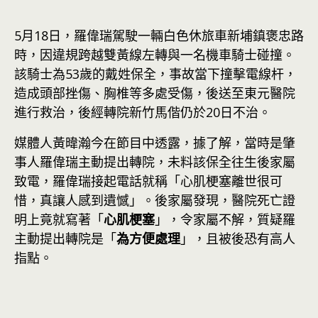
5月18日，羅偉瑞駕駛一輛白色休旅車新埔鎮褒忠路
時，因違規跨越雙黃線左轉與一名機車騎士碰撞。
該騎士為53歲的戴姓保全，事故當下撞擊電線杆，
造成頭部挫傷、胸椎等多處受傷，後送至東元醫院
進行救治，後經轉院新竹馬偕仍於20日不治。
媒體人黃暐瀚今在節目中透露，據了解，當時是肇
事人羅偉瑞主動提出轉院，未料該保全往生後家屬
致電，羅偉瑞接起電話就稱「心肌梗塞離世很可
惜，真讓人感到遺憾」。後家屬發現，醫院死亡證
明上竟就寫著「
心肌梗塞
」，令家屬不解，質疑羅
主動提出轉院是「
為方便處理
」，且被後恐有高人
指點。