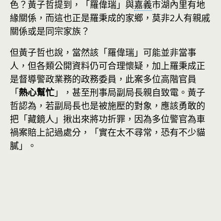
色？黃子哲提到，「羅偉瑞」與
嘉義
市湖內里有地
緣關係，而這也正是羅秉成的家鄉，莫非2人有親戚
關係或是同宗家族？
但黃子哲也說，當然該「羅偉瑞」可能並非當事
人，但各類公開資料仍可合理懷疑，加上羅秉成正
是督導警政業務的政務委員，此案多位高階官員
「
熱心幫忙
」，甚至刑事局副局長親自致電。黃子
哲認為，若副局長也是被施壓的對象，應該勇敢的
把「藏鏡人」揪出來將功折罪，因為多位警官為車
禍案賠上記過處分，「實在太不尋常，恐有不少貓
膩」。