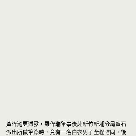
黃暐瀚更透露，羅偉瑞肇事後赴新竹新埔分局寶石
派出所做筆錄時，竟有一名白衣男子全程陪同，後