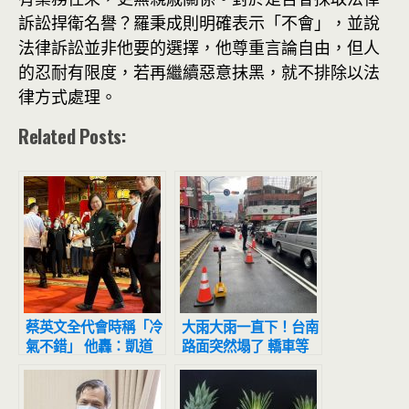
訴訟捍衛名譽？羅秉成則明確表示「不會」，並說
法律訴訟並非他要的選擇，他尊重言論自由，但人
的忍耐有限度，若再繼續惡意抹黑，就不排除以法
律方式處理。
Related Posts:
蔡英文全代會時稱「冷
大雨大雨一直下！台南
氣不錯」 他轟：凱道
路面突然塌了 轎車等
汗水臭、圓山凍死骨
紅燈陷坑洞