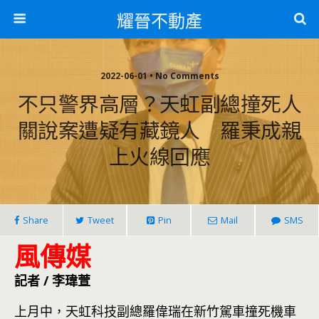
耀晉不動產
2022-06-01 • No Comments
不只警界高層？天虹副總撞死人
關說案遭疑有藏鏡人 羅秉成親
上火線回應
Share
Tweet
Pin
Mail
SMS
風傳媒
記者 / 李瑋萱
上月中，天虹科技副總羅偉瑞在新竹駕車撞死機車