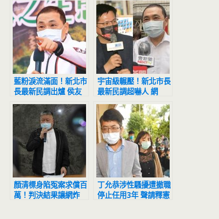
藍粉淚流滿面！新北市
宇宙級輾壓！新北市長
長最新民調出爐 侯友
最新民調超嚇人 網
宜超震撼
驚：滅亡計畫開始
顏清標身陷冤案求償百
丁允恭涉性騷擾遭撤職
萬！判決結果讓網炸
停止任用3年 聲請釋憲
鍋：官逼民反
結果出爐