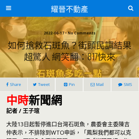
耀晉不動產
2022-06-17 • No Comments
如何搶救石斑魚？街頭民調結果
超驚人 網笑翻：817快來
Share
Tweet
Pin
Mail
SMS
中時
新聞網
記者 / 王子瑄
大陸13日起暫停進口台灣石斑魚，農委會主委陳吉
仲表示，不排除到WTO申訴，「鳳梨我們都可以克