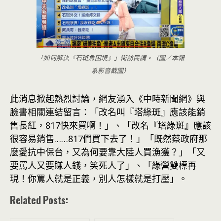
「如何解決『石斑魚困境』」街訪民調。（圖／本報
系影音截圖）
此消息掀起熱烈討論，網友湧入《中時新聞網》與
臉書相關連結留言：「改名叫『塔綠斑』應該能銷
售長紅，817快來買啊！」、「改名『塔綠斑』應該
很容易銷售……817們買下去了！」「既然蔡政府那
麼愛抗中保台，又為何要靠大陸人買漁獲？」「又
要罵人又要賺人錢，笑死人了」、「綠營雙標再
現！你罵人就是正義，別人怎樣就是打壓」。
Related Posts: