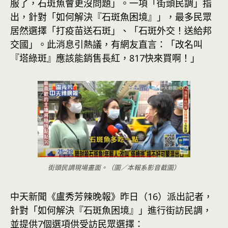
服了，石斑魚會更沒問題」。一項「街頭民調」指
出，針對「如何解決『石斑魚困境』」，最多民眾
居然選擇「打疫苗送石斑」、「石斑外交！送給邦
交國」。此消息引熱議，有網友直言：「改名叫
『塔綠斑』應該能銷售長紅，817快來買啊！」
街頭民調現場畫面。（圖／本報系影音截圖）
中天新聞《盧秀芳辣晚報》昨日（16）派出記者，
針對「如何解決『石斑魚困境』」進行街訪民調，
並提供7個選項供受訪民眾選擇：