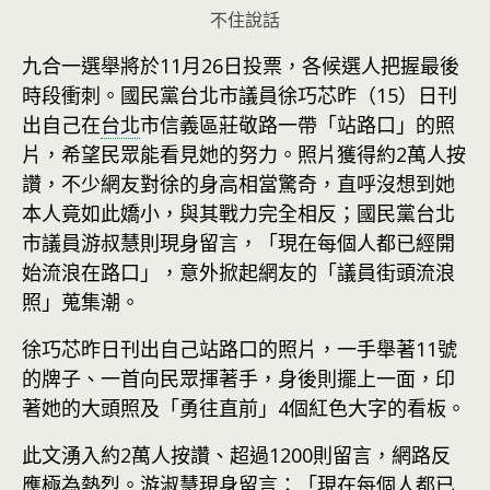
不住說話
九合一選舉將於11月26日投票，各候選人把握最後
時段衝刺。國民黨台北市議員徐巧芯昨（15）日刊
出自己在
台北
市信義區莊敬路一帶「站路口」的照
片，希望民眾能看見她的努力。照片獲得約2萬人按
讚，不少網友對徐的身高相當驚奇，直呼沒想到她
本人竟如此嬌小，與其戰力完全相反；國民黨台北
市議員游叔慧則現身留言，「現在每個人都已經開
始流浪在路口」，意外掀起網友的「議員街頭流浪
照」蒐集潮。
徐巧芯昨日刊出自己站路口的照片，一手舉著11號
的牌子、一首向民眾揮著手，身後則擺上一面，印
著她的大頭照及「勇往直前」4個紅色大字的看板。
此文湧入約2萬人按讚、超過1200則留言，網路反
應極為熱烈。游淑慧現身留言：「現在每個人都已