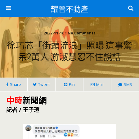
耀晉不動產
2022-11-16 • No Comments
徐巧芯「街頭流浪」照曝 這事驚
呆2萬人 游淑慧忍不住說話
Share
Tweet
Pin
Mail
SMS
中時
新聞網
記者 / 王子瑄