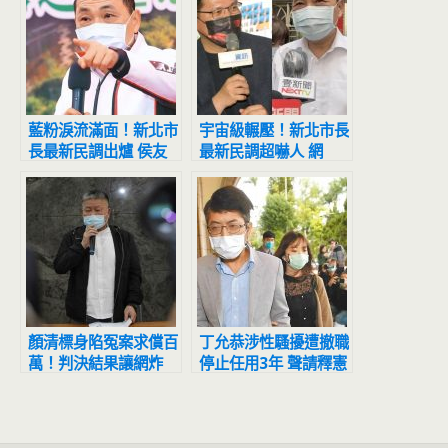
藍粉淚流滿面！新北市
宇宙級輾壓！新北市長
長最新民調出爐 侯友
最新民調超嚇人 網
宜超震撼
驚：滅亡計畫開始
顏清標身陷冤案求償百
丁允恭涉性騷擾遭撤職
萬！判決結果讓網炸
停止任用3年 聲請釋憲
鍋：官逼民反
結果出爐