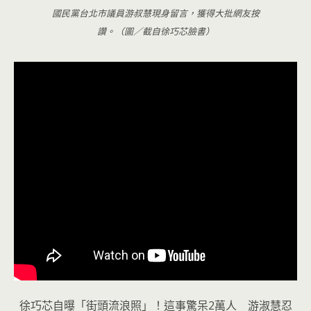
國民黨台北市議員游叔慧現身留言，獲得大批網友按
讚。（圖／截自徐巧芯臉書）
徐巧芯自曝「街頭流浪照」！這事驚呆2萬人 游淑慧忍