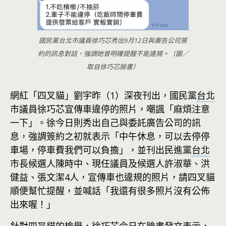
國民黨台北市議員徐巧芯秀出9月12日與廣告公司簽
約的訊息對話，強調她曾明確提醒不能違規。（圖／
取自徐巧芯臉書）
網紅「四叉貓」劉宇昨（1）深夜刊出，國民黨
台北
市議員徐巧芯宣傳車違停的照片，嘲諷「麻煩注意
一下」。徐今日則秀出自己與委託廣告公司的訊
息，強調簽約之初就表示「中午休息，可以去停停
車場，停車費我們可以負擔」，並刊出民進黨
台北
市長候選人陳時中、現任議員及候選人許淑華、洪
健益、張文潔4人，宣傳車也違規的照片，請四叉貓
順便幫忙提醒，並喊話「我還有很多照片沒有公佈
出來喔！」