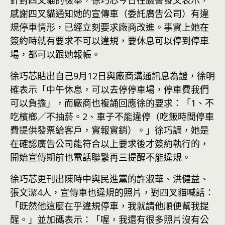
針對四叉貓的檢舉，徐巧芯今日在臉書發文表示，
感謝四叉貓通知她的宣傳車（委託廣告公司）有違
規停車情形，已經立刻要求廠商改進。事實上她在
簽約時就有要求不可以違規，要休息可以停到停車
場，都可以跟她報帳。
徐巧芯貼出自己9月12日與廠商溝通訊息為證，徐明
確表示「中午休息，可以去停停車場，停車費我們
可以負擔」，而廠商也複誦回應徐的要求：「1、不
吃檳榔／不抽菸。2、車子不能違停（吃飯時間停車
費提供發票給客戶，實報實銷）。」徐巧調，她是
在確認廣告公司能符合以上要求後才簽約執行的，
開始宣傳期前也電話聯繫再三提醒不能違規。
徐巧芯更刊出陳時中與民進黨的許淑華、洪健益、
張文潔4人，宣傳車也違規的照片，對四叉貓喊話：
「既然他這麼在乎違規停車，我就請他順便幫我提
醒。」並加碼表示：「喔，我還有很多照片沒有公