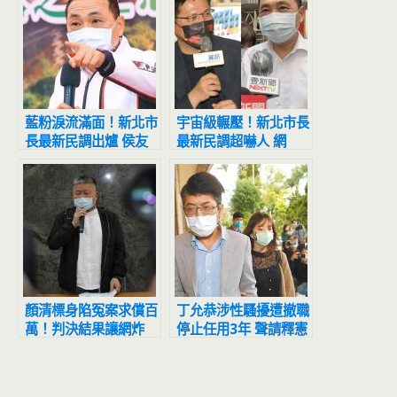
藍粉淚流滿面！新北市
宇宙級輾壓！新北市長
長最新民調出爐 侯友
最新民調超嚇人 網
宜超震撼
驚：滅亡計畫開始
顏清標身陷冤案求償百
丁允恭涉性騷擾遭撤職
萬！判決結果讓網炸
停止任用3年 聲請釋憲
鍋：官逼民反
結果出爐