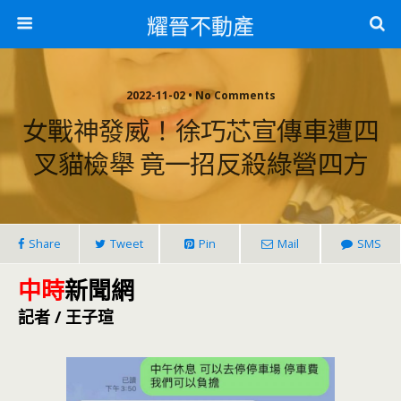
耀晉不動產
2022-11-02 • No Comments
女戰神發威！徐巧芯宣傳車遭四
叉貓檢舉 竟一招反殺綠營四方
Share
Tweet
Pin
Mail
SMS
中時
新聞網
記者 / 王子瑄