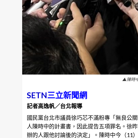
▲陳時
SETN
三立新聞網
記者高逸帆／台北報導
國民黨
台北
市議員徐巧芯不滿粉專「無良公關
人陳時中的計畫書，因此提告五項罪名。徐昨
辦的人跟他討論後的決定」。陳時中今（11