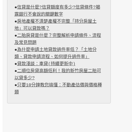
●
信貸是什麼?信貸額度有多少?信貸條件?揭
露銀行不會說的關鍵數字
●
房地產權不清楚產權不完整「持分房屋土
地」可以貸款嗎？
●
二胎房貸是什麼？完整解析申請條件、流程
及常見問題
●
為什麼申請土地貸款過件率低？「土地分
類、貸款申請流程、如何提升過件率」
●
貸款淺談：車貸(持續更新中)
●
二順位房貸高額低利！我的新竹房屋二胎可
以貸多少?
●
只要10分鐘教您搞懂：不動產估價與價格種
類