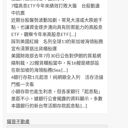
7檔高息ETF今年來績效打敗大盤 台股動盪
中抗震
近期台股盤勢波動加劇，常見大漲或大跌逾千
點，也讓資金逐步湧向具有防禦能力的高股息
ETF，觀察今年來高股息ETF […]
踩到美國紅線 名列全球13的新加坡海領船務
宣布清算退出貨櫃船運
美國財政部去年7月30日公告對伊朗的貿易網
絡制裁，22艘貨櫃船當中，有16艘是總部設
在新加坡的海領船務(Sea […]
4銀行存款1元起息！純網銀全入列 活存活儲
門檻一次看
小額存款也能生利息，但各家銀行「起息點」
差距不小。據銀行公會揭露的資料顯示，多數
本國銀行的新台幣活期存款起息點 […]
耀晉不動產