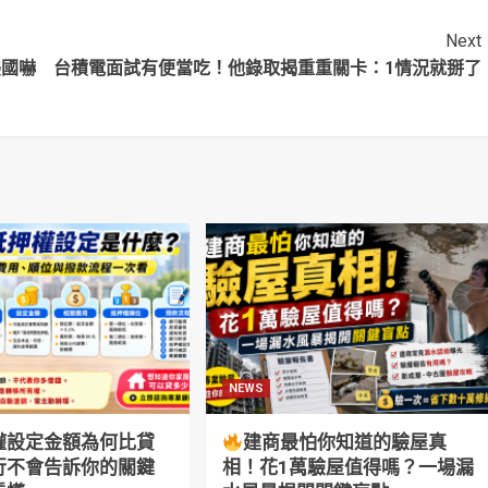
罪
Next
美國嚇
台積電面試有便當吃！他錄取揭重重關卡：1情況就掰了
NEWS
權設定金額為何比貸
建商最怕你知道的驗屋真
行不會告訴你的關鍵
相！花1萬驗屋值得嗎？一場漏