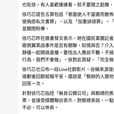
也批徐，有人喜歡連連看，就不要隨之起舞，
徐巧芯提告五罪包括「意圖使人不當選而散佈
使偽造私文書罪」，以及 「加重誹謗罪」。
並關閉粉專。
徐巧芯昨在臉書發文表示，她在國民黨團記者
路側翼黑函事件是否有關聯，知情與否？介入
靜儀一起開過直播，要找出人應該不難。不過
行為，我們不會做」。徐對此質疑，「完全無
徐巧芯也公布一段Line社群影片，自稱來源
道歉後回群組報平安，還說是「競辦的人跟他
回答一次。
針對徐巧芯指控「無良公關公司」與競總的焦
票，並接受媒體聯訪表示，對競總來說，一點
不必，可以休矣。