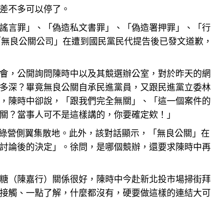
差不多可以停了。
謠言罪」、「偽造私文書罪」、「偽造署押罪」、「行
「無良公關公司」在遭到國民黨民代提告後已發文道歉，
會，公開詢問陳時中以及其競選辦公室，對於昨天的網
多深？畢竟無良公關自承民進黨員，又跟民進黨立委林
，陳時中卻說，「跟我們完全無關」、「這一個案件的
關？當事人可不是這樣講的，你要確定欸！」
是綠營側翼集散地。此外，該對話顯示，「無良公關」在
討論後的決定」。徐問，是哪個競辦，還要求陳時中再
糖（陳嘉行）關係很好，陳時中今赴新
北投
市場掃街拜
接觸、一點了解，什麼都沒有，硬要做這樣的連結大可