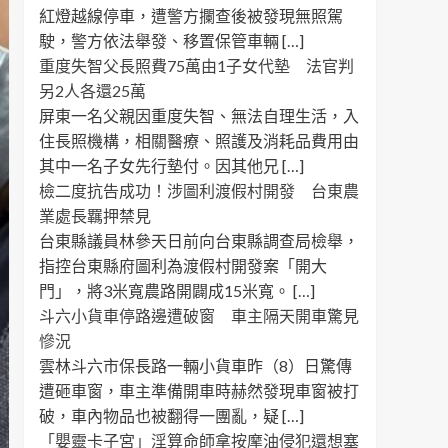
紅燈越線停車，遭警方攔查後被發現無照駕
駛，警方依法舉發、移置保管車輛 […]
重度失智父長照費75萬由1子女代墊 法官判
另2人各還25萬
屏東一名父親因重度失智、無法自理生活，入
住長照機構，相關醫療、照護及消耗品費用由
其中一名子女先行墊付。因其他兄 […]
檢二度抗告成功！涉圖利渡假村開發 台東農
業處長羈押禁見
台東縣議員林參天日前向台東縣調查局檢舉，
指控台東縣府圖利為渡假村開發案「開大
門」，將3米寬農路開闢成15米寬。 […]
斗六小貨車停路邊遭破窗 車主隔天開車驚見
慘況
雲林斗六市保長路一輛小貨車昨（8）日驚傳
遭砸車窗，車主準備開車時赫然發現車窗被打
破，車內物品也被翻得一團亂，疑 […]
「嬰靈卡子宮」淫算命師拿按摩油侵犯還想塞