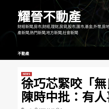
Skip
to
耀晉不動產
content
財經新聞,房市,財經,理財,房貸,股市,匯市,基金,外幣,房
產新聞,熱門新聞,地方新聞,社會新聞
不動產
NEWS
徐巧芯緊咬「無
陳時中批：有人