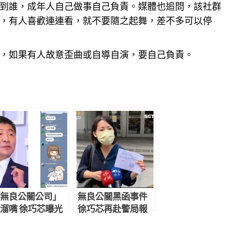
到誰，成年人自己做事自己負責。媒體也追問，該社群
，有人喜歡連連看，就不要隨之起舞，差不多可以停
，如果有人故意歪曲或自導自演，要自己負責。
無良公關公司」
無良公關黑函事件
溜嘴 徐巧芯曝光
徐巧芯再赴警局報
話截圖打臉陳時
案控告陳時中競辦3