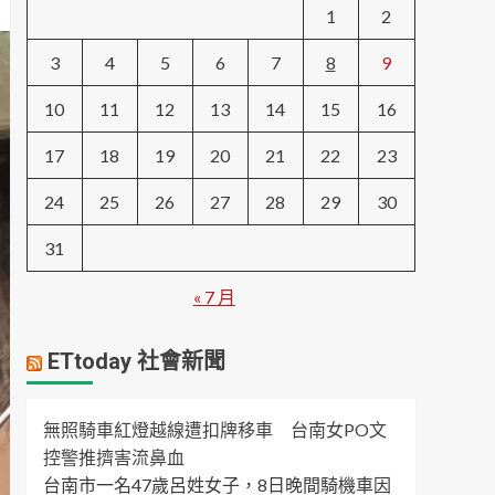
1
2
3
4
5
6
7
8
9
10
11
12
13
14
15
16
17
18
19
20
21
22
23
24
25
26
27
28
29
30
31
« 7 月
ETtoday 社會新聞
無照騎車紅燈越線遭扣牌移車 台南女PO文
控警推擠害流鼻血
台南市一名47歲呂姓女子，8日晚間騎機車因