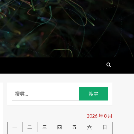
搜
尋
關
鍵
2026 年 8 月
字:
一
二
三
四
五
六
日