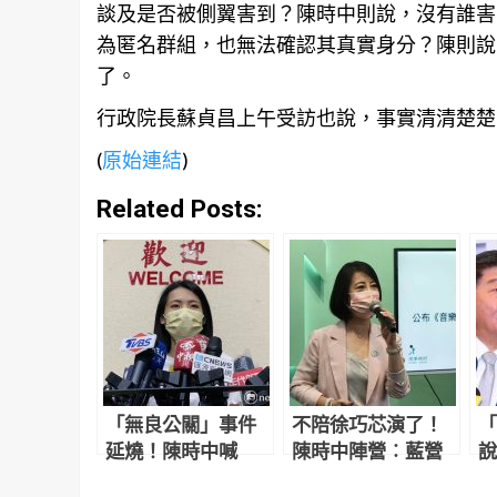
談及是否被側翼害到？陳時中則說，沒有誰害
為匿名群組，也無法確認其真實身分？陳則說
了。
行政院長蘇貞昌上午受訪也說，事實清清楚楚
(
原始連結
)
Related Posts:
「無良公關」事件
不陪徐巧芯演了！
「
延燒！陳時中喊
陳時中陣營︰藍營
說
「可以停了」 徐巧
轉移偷拍焦點 自導
對