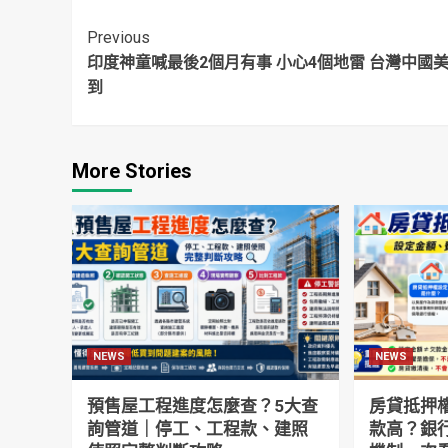
芯報案提告：我偏
自演可能性高
中
不停
Continue
Previous
印度神童喊最後2個月有事 小心4個地雷 台灣中國
Reading
到
More Stories
NEWS
NEWS
預售屋工程進度怎麼查？5大查
房貸抵押
詢管道｜停工、工程款、建照
款高？銀