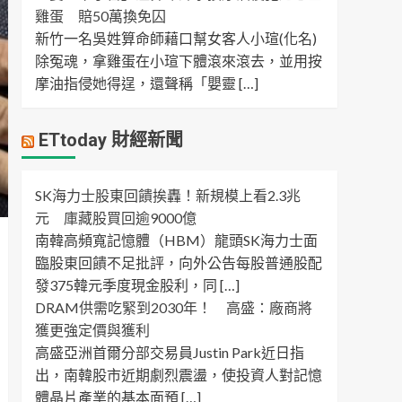
雞蛋 賠50萬換免囚
新竹一名吳姓算命師藉口幫女客人小瑄(化名)
除冤魂，拿雞蛋在小瑄下體滾來滾去，並用按
摩油指侵她得逞，還聲稱「嬰靈 […]
ETtoday 財經新聞
SK海力士股東回饋挨轟！新規模上看2.3兆
元 庫藏股買回逾9000億
南韓高頻寬記憶體（HBM）龍頭SK海力士面
臨股東回饋不足批評，向外公告每股普通股配
發375韓元季度現金股利，同 […]
DRAM供需吃緊到2030年！ 高盛：廠商將
獲更強定價與獲利
高盛亞洲首爾分部交易員Justin Park近日指
出，南韓股市近期劇烈震盪，使投資人對記憶
體晶片產業的基本面預 […]