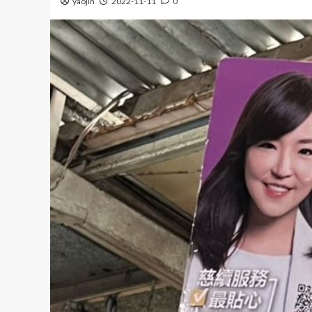
yaojin
2022-11-11
0