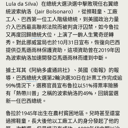
Lula da Silva）在總統大選決選中擊敗現任右翼總
統波索納洛（Jair Bolsonaro），從擦鞋童、工廠
工人、巴西第一位工人階級總統，到美國政治力量
介入巴西最高聯邦法院而被判貪汙囚禁，如今魯拉
又再度回歸
總統
大位，上演了一齣人生驚奇逆轉
秀。對此挪威當局也於10月31日宣布，恢復向巴西
提供亞馬遜雨林保護資助，這項資助曾在2019年因
為波索納洛加速開發亞馬遜雨林而遭到中斷。
據土耳其《阿納多盧通訊社》、英國《衛報》的報
導，巴西
總統
大選第2輪決選30日在計票工作完成逾
99%情況下，選務官員宣布魯拉以51%得票率險勝
有「熱帶川普」之稱的波索納洛的49%，回鍋當選
新一任巴西總統。
魯拉於1945年出生在農村貧困地區。兒時甚至還當
過擦鞋童，長大後他以工廠工人的身分發起了他的