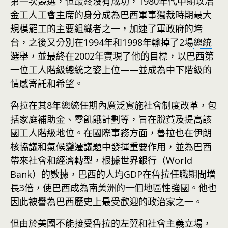
第一次競選，但最終沒有成功，1980年代中期以冶
金工人工會主席的身分成為巴西軍事獨裁時期最大
規模罷工的主要組織者之一，加速了軍政府的垮
台，之後又分別在1994年和1998年輸掉了2場
總統
選舉，並最終在2002年實現了他的目標，以巴西第
一位工人階級總統之姿上位——並成為中下階級的
情感寄託和希望。
魯拉在其8年總統任期內廣泛實施社會制度改革，包
括家庭補助金、零飢餓計劃等，旨在脫貧及提高該
國工人階級地位。在國際事務方面，魯拉也在伊朗
核協議和氣候變遷議題中發揮重要作用，並為巴西
帶來社會和經濟轉型，根據世界銀行（World
Bank）的數據，巴西的人均GDP在魯拉任職期間增
長3倍，使巴西成為南美洲的一個地區性強國。他也
因此被譽為巴西歷史上最受歡迎的政治家之一。
但由於美國不能接受魯拉的左翼和社會主義立場，