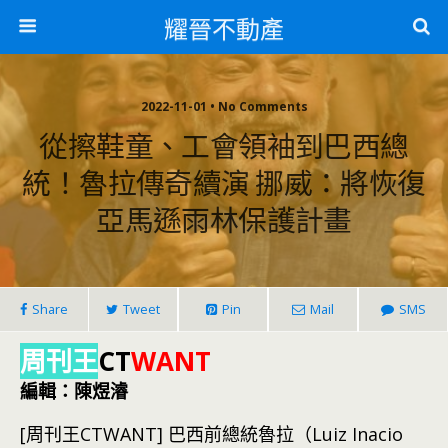
耀晉不動產
2022-11-01 • No Comments
從擦鞋童、工會領袖到巴西總
統！魯拉傳奇續演 挪威：將恢復
亞馬遜雨林保護計畫
Share
Tweet
Pin
Mail
SMS
周刊王
CT
WANT
編輯：陳煜濬
[周刊王CTWANT] 巴西前總統魯拉（Luiz Inacio