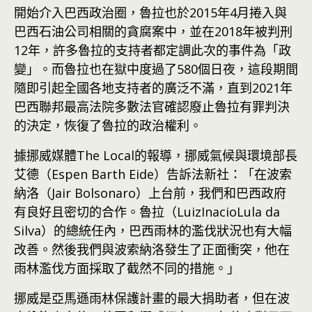
開始介入巴西政治圈，魯拉也於2015年4月捲入與
巴西石油公司相關的貪腐案中，並在2018年被判刑
12年，許多魯拉的支持者都定調此次的事件為「政
變」。而魯拉也在獄中度過了580個日夜，這段期間
隨即引起全國各地支持者的廣泛不滿，直到2021年
巴西聯邦最高法院多數法官確認廢止魯拉有罪判決
的決定，恢復了魯拉的政治權利。
據挪威媒體The Local的報導，挪威氣候與環境部長
艾德（Espen Barth Eide）告訴法新社：「在波索
納洛（Jair Bolsonaro）上台前，我們和巴西政府
有良好且密切的合作。魯拉（LuizInacioLula da
Silva）的
總統
任內，巴西雨林的濫伐狀況也有大幅
改善。然後我們與波索納洛發生了正面衝突，他在
雨林濫伐方面採取了截然不同的措施。」
挪威是亞馬遜雨林保護計畫的最大捐助者，但在波