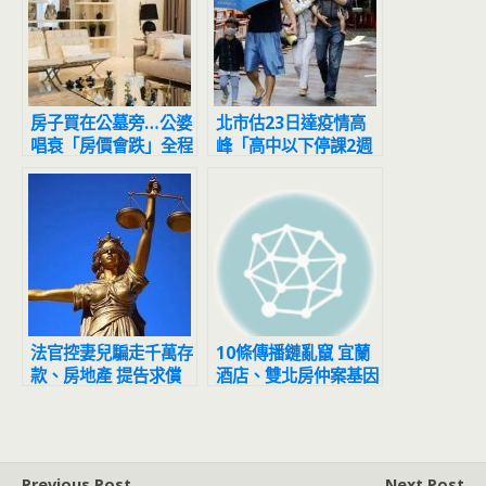
房子買在公墓旁…公婆
北市估23日達疫情高
唱衰「房價會跌」全程
峰「高中以下停課2週
擺臭臉 人妻怒噴：等
避難？」 雙北回應了
到都買不起
法官控妻兒騙走千萬存
10條傳播鏈亂竄 宜蘭
款、房地產 提告求償
酒店、雙北房仲案基因
遭打臉敗訴
定序不同
Previous Post
Next Post