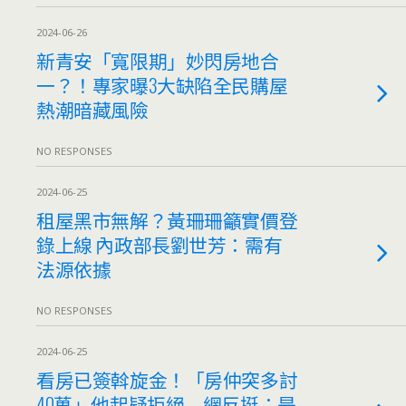
2024-06-26
新青安「寬限期」妙閃房地合
一？！專家曝3大缺陷全民購屋
熱潮暗藏風險
NO RESPONSES
2024-06-25
租屋黑市無解？黃珊珊籲實價登
錄上線 內政部長劉世芳：需有
法源依據
NO RESPONSES
2024-06-25
看房已簽斡旋金！「房仲突多討
40萬」他起疑拒絕 網反挺：是