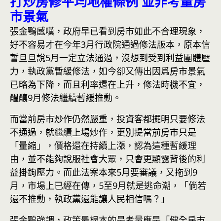
打炒房修平均地權條例 並非考量房
市景氣
張金鶚感嘆，政府早已看到房市如此不合理現象，
好不容易才在今年3月行政院通過修法版本，原本信
誓旦旦說5月一定立法通過，沒想到受到利益團體壓
力，執政黨暫緩修法，如今卻又傳出因爲房市景氣
已略為下降，而且利率還在上升，修法時機不宜，
醞釀9月修法繼續暫緩推動。
而當前房市炒作仍然嚴重，投資客都擺明只要修法
不通過，就繼續上場炒作，更別提當前房市只是
「量縮」，價格還在持續上漲，認為這種暫緩理
由，並不能夠說服社會大眾，只會更顯露背後的利
益掛鉤壓力。而此法案本來5月要審議，又拖到9
月，市場上已經在傳，5至9月就是逃命潮，「倘若
還不推動，執政黨還能讓人民相信嗎？」
張金鶚強調，政策最根本的是考量應是「健全房市