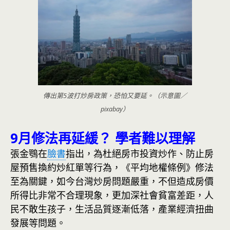
傳出第5波打炒房政策，恐怕又要延。（示意圖／
pixabay）
9月修法再延緩？ 學者難以理解
張金鶚在
臉書
指出，為杜絕房市投資炒作、防止房
屋預售換約炒紅單等行為，《平均地權條例》修法
至為關鍵，如今台灣炒房問題嚴重，不但造成房價
所得比非常不合理現象，更加深社會貧富差距，人
民不敢生孩子，生活品質逐漸低落，產業經濟扭曲
發展等問題。