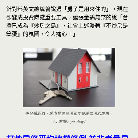
針對蔡英文總統曾說過「房子是用來住的」，現在
卻變成投資賺錢重要工具，讓張金鶚無奈的說「台
灣已成為『炒房之島』，社會上迷漫著『不炒房是
笨蛋』的氛圍，令人痛心！」
張金鶚認為，房市景氣無法當作暫緩修法的理由。
（示意圖／pixabay）