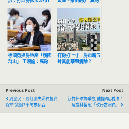
展：打炒房修法公布1
黃區，推3優勢「真的
年 新竹「寶山」房價
沒必要買房」
強漲8成
徐國勇提房地產「護國
打房打七寸 房市新五
群山」 王婉諭：高房
針真能藥到病除？
價是壓垮年輕人的萬重
山
Previous Post
Next Post
周渝民、喻虹淵夫婦買投資
新竹棒球場爭議 他提6點看法：
保單 驚爆3千萬被私吞
建議林哲瑄「改行當演員」