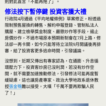
則對此直言「不能再拖了」。
修法按下暫停鍵 投資客獲大禮
行政院4月通過《平均地權條例》草案修正，盼透過
限制預售屋換約轉售、解約申報登錄、管制私法人
購屋、建立檢舉獎金制度、嚴懲炒作等手段，遏止
房價炒作，不過市場原本預期新制會在7月上路，修
法卻一再卡關，如今只能等待立法院9月開議後再排
審，給了投資客更多逃命時間，引發議論。
沒想到，近期又傳出有專家認為，在通膨、升息循
環壓力下，投資客炒房已沒利潤，若沒有炒作空
間，就不需要加速推動修法，引發修法可能再度暫
緩疑慮，這也讓房產專家、政治大學地政系退休教
授
張金鶚
難以接受，大嘆「千萬不要再欺騙人民
了！」