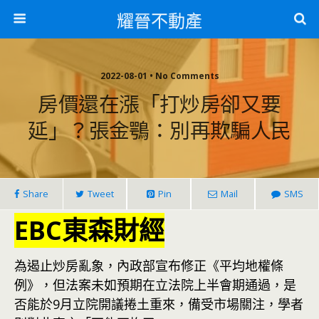
耀晉不動產
2022-08-01 • No Comments
房價還在漲「打炒房卻又要
延」？張金鶚：別再欺騙人民
Share
Tweet
Pin
Mail
SMS
EBC東森財經
為遏止炒房亂象，內政部宣布修正《平均地權條
例》，但法案未如預期在立法院上半會期通過，是
否能於9月立院開議捲土重來，備受市場關注，學者