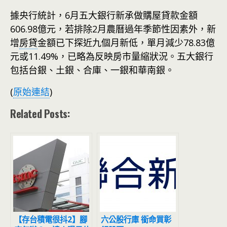
據央行統計，6月五大銀行新承做購屋貸款金額
606.98億元，若排除2月農曆過年季節性因素外，新
增
房貸
金額已下探近九個月新低，單月減少78.83億
元或11.49%，已略為反映房市量縮狀況。五大銀行
包括台銀、土銀、合庫、一銀和華南銀。
(
原始連結
)
Related Posts:
【存台積電很抖2】腳
六公股行庫 銜命買彰