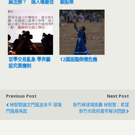
麻怎辦？ 達人曝最佳
銀股票
進場價位還點名5檔好
股安心存
官學交易亂象 學界籲
12國面臨倒債危機
設究責機制
Previous Post
Next Post
林智堅論文門風波未平 球場
新竹棒球場挨轟 林智堅：希望
門風暴再起
新竹市政府盡早解決問題