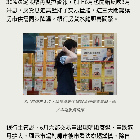
30%法定限額再度拉警報，加上6月也開始反映3月
升息，
房貸
息走高壓抑了交易量能，這三大關鍵讓
房市供需同步降溫，銀行房貸水龍頭再關緊。
6月股債市大跌，間接牽動了國銀承做房貸量能。圖
／本報系資料庫
銀行主管說，6月六都交易量出現明顯衰退，量跌逐
月擴大，顯示市場對房市後市看法愈趨謹慎，除自