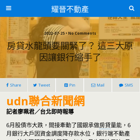
耀晉不動產
2022-07-25 • No Comments
房貸水龍頭要關緊了？ 這三大原
因讓銀行縮手了
Share
Tweet
Pin
Mail
SMS
udn聯合新聞網
記者廖珮君／台北即時報導
6月股債市大跌，間接牽動了國銀承做
房貸
量能，6
月銀行大戶因資金調度降存款水位，銀行端不動產