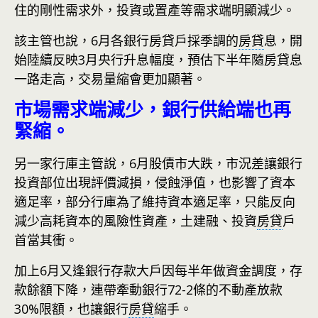
住的剛性需求外，投資或置產等需求端明顯減少。
該主管也說，6月各銀行房貸戶採季調的
房貸
息，開
始陸續反映3月央行升息幅度，預估下半年隨房貸息
一路走高，交易量縮會更加顯著。
市場需求端減少，銀行供給端也再
緊縮。
另一家行庫主管說，6月股債市大跌，市況差讓銀行
投資部位出現評價減損，侵蝕淨值，也影響了資本
適足率，部分行庫為了維持資本適足率，只能反向
減少高耗資本的風險性資產，土建融、投資
房貸
戶
首當其衝。
加上6月又逢銀行存款大戶因每半年做資金調度，存
款餘額下降，連帶牽動銀行72-2條的不動產放款
30%限額，也讓銀行
房貸
縮手。