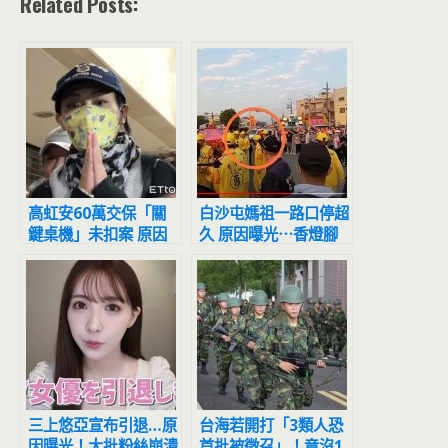
Related Posts:
高虹安60萬交保「關
白沙屯媽祖一路口停超
鍵桌機」未扣案 原因
久 原因曝光⋯香燈腳
曝光
大讚「很神奇」
三上悠亞宣布引退…原
台海若開打「3類人恐
因曝光！大批粉絲崩潰
首批被徵召」！竟沒1