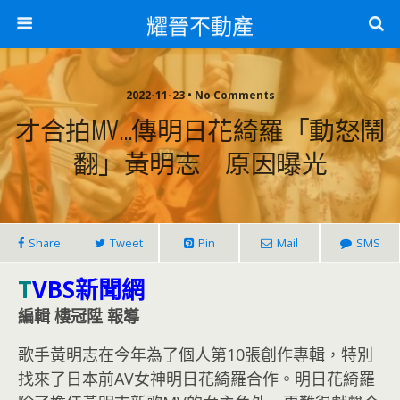
耀晉不動產
2022-11-23 • No Comments
才合拍MV…傳明日花綺羅「動怒鬧
翻」黃明志 原因曝光
Share
Tweet
Pin
Mail
SMS
T
VBS新聞網
編輯 樓冠陞 報導
歌手黃明志在今年為了個人第10張創作專輯，特別
找來了日本前AV女神明日花綺羅合作。明日花綺羅