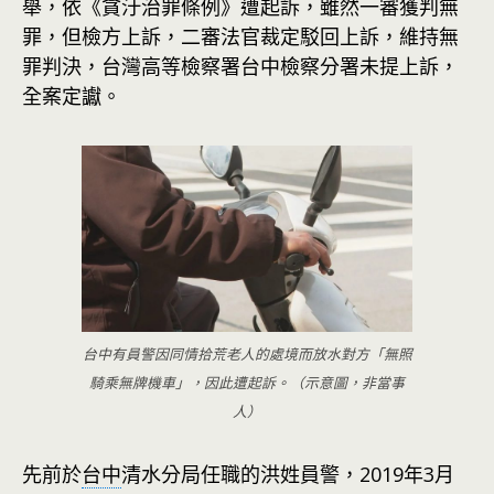
舉，依《貪汙治罪條例》遭起訴，雖然一審獲判無
罪，但檢方上訴，二審法官裁定駁回上訴，維持無
罪判決，台灣高等檢察署台中檢察分署未提上訴，
全案定讞。
台中有員警因同情拾荒老人的處境而放水對方「無照
騎乘無牌機車」，因此遭起訴。（示意圖，非當事
人）
先前於
台中
清水分局任職的洪姓員警，2019年3月