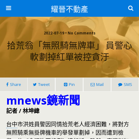
耀晉不動產
2022-07-19 • No Comments
拾荒翁「無照騎無牌車」 員警心
軟劃掉紅單被控貪汙
Share
Tweet
Pin
Mail
SMS
mnews鏡新聞
記者 / 林坤緯
台中
市洪姓員警因同情拾荒老人經濟困難，將對方
無照騎乘無掛牌機車的舉發單劃掉，因而遭到檢