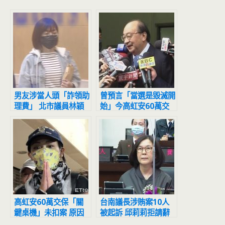
男友涉當人頭「詐領助
曾預言「當選是毀滅開
理費」 北市議員林穎
始」今高虹安60萬交
孟遭起訴
保 柯建銘:別見縫插針
問白癡題
高虹安60萬交保「關
台南議長涉賄案10人
鍵桌機」未扣案 原因
被起訴 邱莉莉拒請辭
曝光
反諷藍營「太心急」