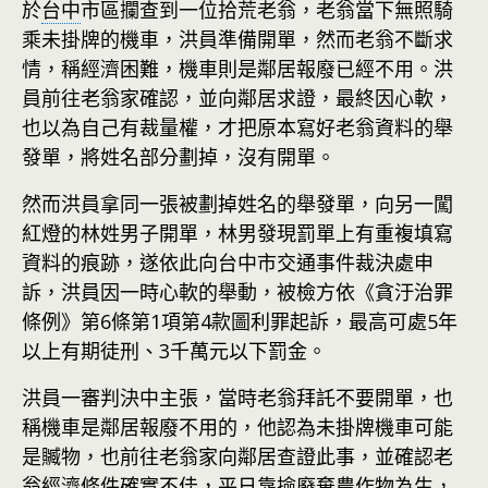
於
台中
市區攔查到一位拾荒老翁，老翁當下無照騎
乘未掛牌的機車，洪員準備開單，然而老翁不斷求
情，稱經濟困難，機車則是鄰居報廢已經不用。洪
員前往老翁家確認，並向鄰居求證，最終因心軟，
也以為自己有裁量權，才把原本寫好老翁資料的舉
發單，將姓名部分劃掉，沒有開單。
然而洪員拿同一張被劃掉姓名的舉發單，向另一闖
紅燈的林姓男子開單，林男發現罰單上有重複填寫
資料的痕跡，遂依此向台中市交通事件裁決處申
訴，洪員因一時心軟的舉動，被檢方依《貪汙治罪
條例》第6條第1項第4款圖利罪起訴，最高可處5年
以上有期徒刑、3千萬元以下罰金。
洪員一審判決中主張，當時老翁拜託不要開單，也
稱機車是鄰居報廢不用的，他認為未掛牌機車可能
是贓物，也前往老翁家向鄰居查證此事，並確認老
翁經濟條件確實不佳，平日靠撿廢棄農作物為生，