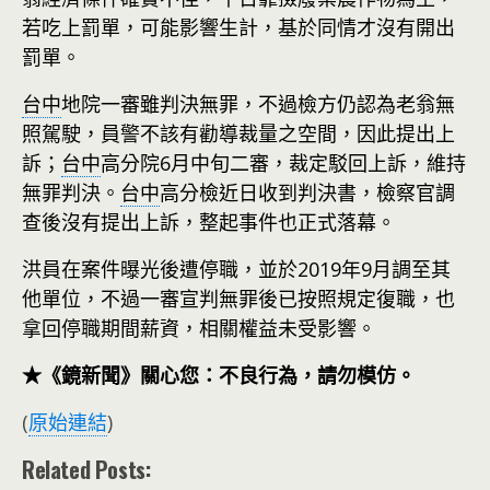
若吃上罰單，可能影響生計，基於同情才沒有開出
罰單。
台中
地院一審雖判決無罪，不過檢方仍認為老翁無
照駕駛，員警不該有勸導裁量之空間，因此提出上
訴；
台中
高分院6月中旬二審，裁定駁回上訴，維持
無罪判決。
台中
高分檢近日收到判決書，檢察官調
查後沒有提出上訴，整起事件也正式落幕。
洪員在案件曝光後遭停職，並於2019年9月調至其
他單位，不過一審宣判無罪後已按照規定復職，也
拿回停職期間薪資，相關權益未受影響。
★《鏡新聞》關心您：不良行為，請勿模仿。
(
原始連結
)
Related Posts: