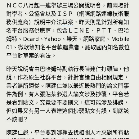
ＮＣＣ八月起一連舉辦三場公開說明會，前兩場針
對學者、公協會以及ＩＳＰ（網際網路連線技術服
務供應商）說明中介法
草案
，昨天則是針對所有知
名平台服務供應商，包含ＬＩＮＥ、ＰＴＴ、巴哈
姆特、Dcard、Yahoo、樂天、網路家庭、Mobile
01、微軟等知名平台軟體業者，聽取國內知名數位
平台對草案的看法。
昨天說明會由巴哈姆特副執行長陳建仁打頭陣，他
說，作為原生社群平台，針對言論自由相關規定，
業者無所適從。陳建仁並以最近最熱門的論文門事
件為例，有人張貼某參選人論文涉及抄襲，平台若
是看到貼文，究竟要不要刪文，這可能涉及誹謗，
但如果又有另一人表達這個抄襲貼文有誤，到底該
不該刪？
陳建仁說，平台要到哪裡去找相關人才來對所有貼