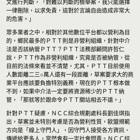
文進行判斷，「對難以判斷的檢舉案，我只能選擇
一律刪除，以求免責，這對於言論自由造成非常大
的危害。」
眾多業者之中，相對於其他數位平台都以營利為目
的，鄉民最多的ＰＴＴ則是非營利組織，針對中介
法是否該納管ＰＴＴ？ＰＴＴ法務部顧問許哲仁
說，ＰＴＴ作為非
營利
組織，究竟是否被納管，從
目前的法條來看並不清楚，尤其，ＰＴＴ目前使用
人數距離二三○萬人還有一段距離，草案要求大的商
業平台應該要負擔特別義務，現在的ＰＴＴ根本做
不到，如果中介法一定要將資源稀少的ＰＴＴ納
管，「那就等於跟命令ＰＴＴ關站相去不遠。」
針對ＰＴＴ疑慮，ＮＣＣ綜合規劃處科長劉佳琪指
出，
草案
並未特別考慮是否為營利性質，歐盟規範
方向是「線上守門人」，因守門人接受各方資訊、
傳遞給更多人，當然會有一定社會問責。ＮＣＣ綜