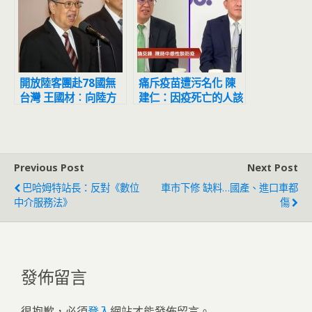
開放陸客團赴78國無
痛斥疫苗遭污名化 陳
台灣 王國材︰向陸方
建仁：因疫死亡的人該
傳達訊息皆已讀不回
歸咎誰不讓他們打疫苗
Previous Post
Next Post
巴哈姆特站長：反對《數位
車市下修 缺料…國產、進口車都
中介服務法》
傷
發佈留言
很抱歉，必須
登入
網站才能發佈留言。