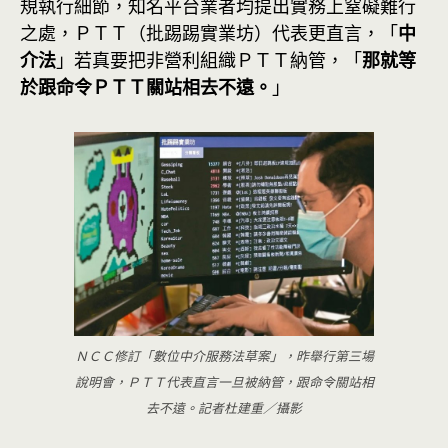
規執行細節，知名平台業者均提出實務上窒礙難行
之處，ＰＴＴ（批踢踢實業坊）代表更直言，「
中
介法
」若真要把非營利組織ＰＴＴ納管，「
那就等
於跟命令ＰＴＴ關站相去不遠。
」
ＮＣＣ修訂「數位中介服務法草案」，昨舉行第三場
說明會，ＰＴＴ代表直言一旦被納管，跟命令關站相
去不遠。記者杜建重／攝影