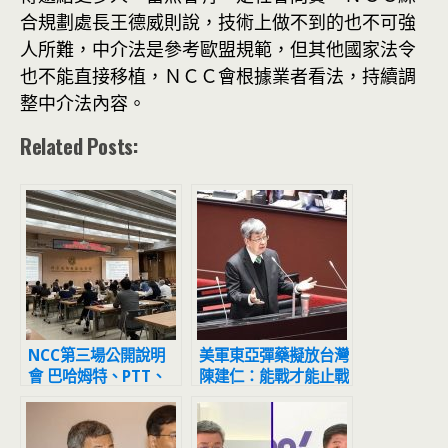
合規劃處長王德威則說，技術上做不到的也不可強
人所難，中介法是參考歐盟規範，但其他國家法令
也不能直接移植，ＮＣＣ會根據業者看法，持續調
整中介法內容。
Related Posts:
NCC第三場公開說明
美軍東亞彈藥擬放台灣
會 巴哈姆特、PTT、
陳建仁：能戰才能止戰
LINE都有話要說