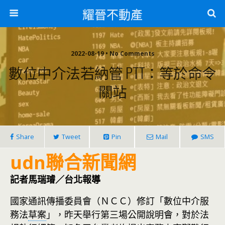
耀晉不動產
2022-08-19 • No Comments
數位中介法若納管 PTT：等於命令
關站
Share
Tweet
Pin
Mail
SMS
udn聯合新聞網
記者馬瑞璿／台北報導
國家通訊傳播委員會（ＮＣＣ）修訂「數位中介服
務法
草案
」，昨天舉行第三場公開說明會，對於法