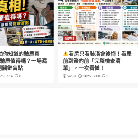
NEWS
怕你知道的驗屋真
看房只看裝潢會後悔！看屋
萬驗屋值得嗎？一場漏
前到簽約前「完整檢查清
開關鍵盲點
單」，一次看懂！
0
yaojin
0
26-07-14
2026-07-08