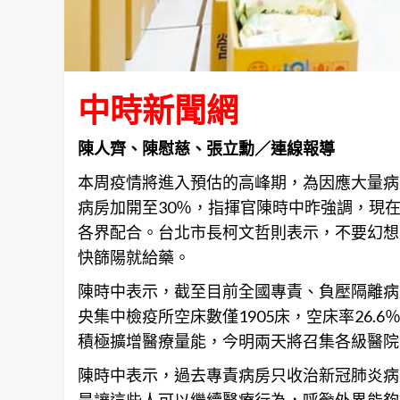
中時新聞網
陳人齊、陳慰慈、張立勳／連線報導
本周疫情將進入預估的高峰期，為因應大量病
病房加開至30％，指揮官陳時中昨強調，現
各界配合。
台北
市長柯文哲則表示，不要幻想
快篩陽就給藥。
陳時中表示，截至目前全國專責、負壓隔離病床數
央集中檢疫所空床數僅1905床，空床率26.
積極擴增醫療量能，今明兩天將召集各級醫院
陳時中表示，過去專責病房只收治新冠肺炎病
是讓這些人可以繼續醫療行為，呼籲外界能夠