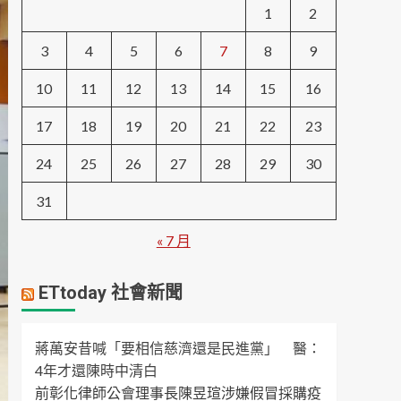
1
2
3
4
5
6
7
8
9
10
11
12
13
14
15
16
17
18
19
20
21
22
23
24
25
26
27
28
29
30
31
« 7 月
ETtoday 社會新聞
蔣萬安昔喊「要相信慈濟還是民進黨」 醫：
4年才還陳時中清白
前彰化律師公會理事長陳昱瑄涉嫌假冒採購疫