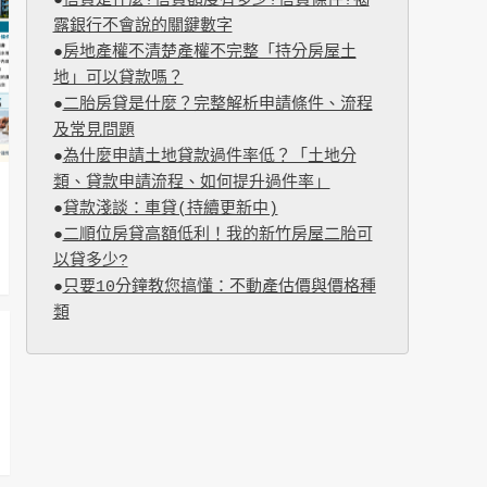
●
信貸是什麼?信貸額度有多少?信貸條件?揭
露銀行不會說的關鍵數字
●
房地產權不清楚產權不完整「持分房屋土
地」可以貸款嗎？
●
二胎房貸是什麼？完整解析申請條件、流程
及常見問題
●
為什麼申請土地貸款過件率低？「土地分
類、貸款申請流程、如何提升過件率」
●
貸款淺談：車貸(持續更新中)
●
二順位房貸高額低利！我的新竹房屋二胎可
以貸多少?
●
只要10分鐘教您搞懂：不動產估價與價格種
類