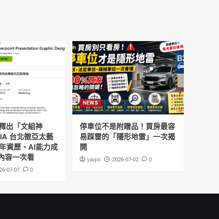
NEWS
釋出「文組神
停車位不是附贈品！買房最容
DIA 台北徵亞太藝
易踩雷的「隱形地雷」一次揭
年資歷、AI能力成
開
內容一次看
yaojin
0
2026-07-02
0
26-07-07