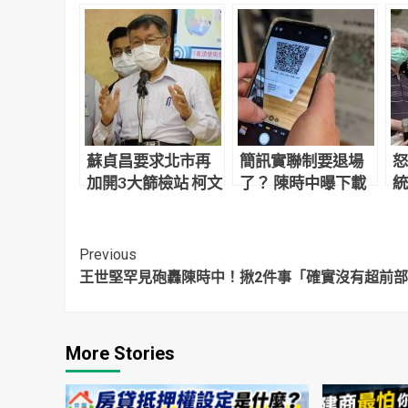
蘇貞昌要求北市再
簡訊實聯制要退場
怒
加開3大篩檢站 柯文
了？ 陳時中曝下載
統
哲怒：不要亂下命
「社交距離APP」
線
令
可加快疫調
Continue
Previous
王世堅罕見砲轟陳時中！揪2件事「確實沒有超前
Reading
More Stories