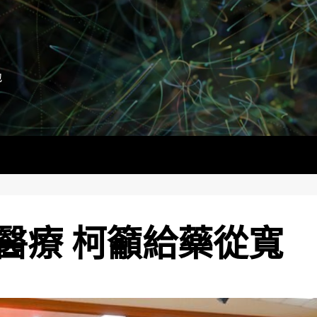
地
醫療 柯籲給藥從寬