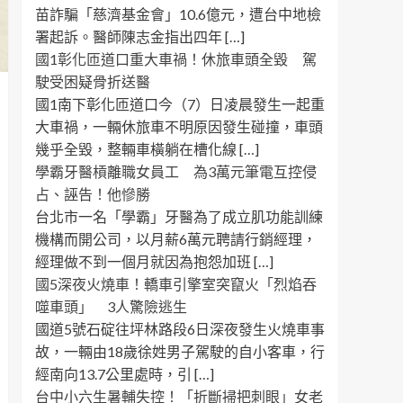
苗詐騙「慈濟基金會」10.6億元，遭台中地檢
署起訴。醫師陳志金指出四年 […]
國1彰化匝道口重大車禍！休旅車頭全毀 駕
駛受困疑骨折送醫
國1南下彰化匝道口今（7）日凌晨發生一起重
大車禍，一輛休旅車不明原因發生碰撞，車頭
幾乎全毀，整輛車橫躺在槽化線 […]
學霸牙醫槓離職女員工 為3萬元筆電互控侵
占、誣告！他慘勝
台北市一名「學霸」牙醫為了成立肌功能訓練
機構而開公司，以月薪6萬元聘請行銷經理，
經理做不到一個月就因為抱怨加班 […]
國5深夜火燒車！轎車引擎室突竄火「烈焰吞
噬車頭」 3人驚險逃生
國道5號石碇往坪林路段6日深夜發生火燒車事
故，一輛由18歲徐姓男子駕駛的自小客車，行
經南向13.7公里處時，引 […]
台中小六生暑輔失控！「折斷掃把刺眼」女老