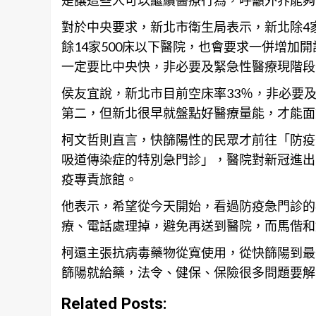
對於中央要求，新北市衛生局表示，
新北
除4
餘14家500床以下醫院，也會要求一併增加
一定要比中央快，非必要及緊急性醫療現階段
侯友宜說，新北市目前空床率33％，非必要
第二，但
新北
很早就盤點好醫療量能，才能面
柯文哲則直言，快篩陽性的民眾才前往「防疫
吸道傳染症的特別急門診」，醫院對新冠進出
疫專責旅館。
他表示，希望從今天開始，看過防疫急門診的
療、電話處理掉，避免再送到醫院，而馬偕和
柯還主張抗病毒藥物從寬使用，從快篩陽到最
篩陽就給藥，法令、健保、保險很多問題要解
Related Posts: