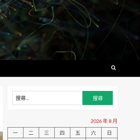
搜
尋
關
鍵
2026 年 8 月
字:
一
二
三
四
五
六
日