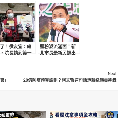
了！侯友宜：總
藍粉淚流滿面！新
、院長請到第一
北市長最新民調出
爐 侯友宜超震撼
Next
部署」
28億防疫預算誰刪？柯文哲這句話遭藍綠議員砲轟