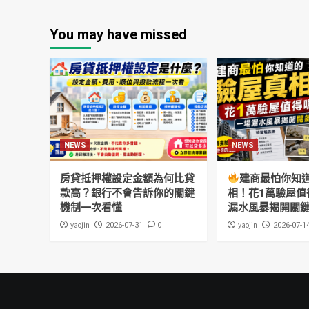
You may have missed
NEWS
NEWS
房貸抵押權設定金額為何比貸
建商最怕你知
款高？銀行不會告訴你的關鍵
相！花1萬驗屋值
機制一次看懂
漏水風暴揭開關
yaojin
0
yaojin
2026-07-31
2026-07-1