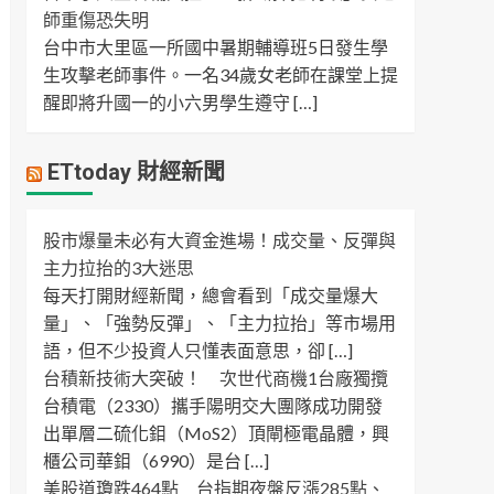
師重傷恐失明
台中市大里區一所國中暑期輔導班5日發生學
生攻擊老師事件。一名34歲女老師在課堂上提
醒即將升國一的小六男學生遵守 […]
ETtoday 財經新聞
股市爆量未必有大資金進場！成交量、反彈與
主力拉抬的3大迷思
每天打開財經新聞，總會看到「成交量爆大
量」、「強勢反彈」、「主力拉抬」等市場用
語，但不少投資人只懂表面意思，卻 […]
台積新技術大突破！ 次世代商機1台廠獨攬
台積電（2330）攜手陽明交大團隊成功開發
出單層二硫化鉬（MoS2）頂閘極電晶體，興
櫃公司華鉬（6990）是台 […]
美股道瓊跌464點 台指期夜盤反漲285點、