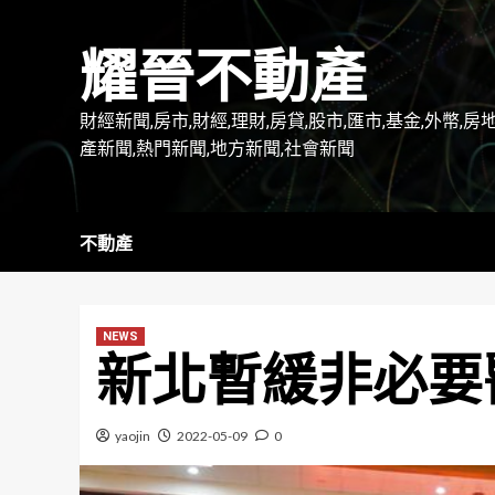
Skip
to
耀晉不動產
content
財經新聞,房市,財經,理財,房貸,股市,匯市,基金,外幣,房
產新聞,熱門新聞,地方新聞,社會新聞
不動產
NEWS
新北暫緩非必要
yaojin
2022-05-09
0