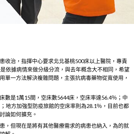
患收治，指揮中心要求北北基桃500床以上醫院，專責
在是依據病情來做分級分流，與去年概念大不相同，希望
用單一方法解決複雜問題，主張抗病毒藥物從寬使用，
是1萬15間，空床數5644床，空床率達56.4％；中
6％；地方加強型防疫旅館的空床率則為28.1％，目前也都
討論如何擴充。
患，但現在是將有其他醫療需求的病患也納入，為的就
諒解。