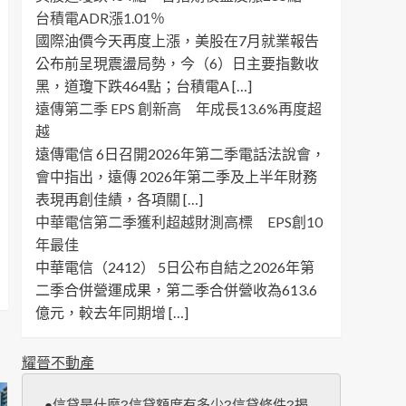
台積電ADR漲1.01％
國際油價今天再度上漲，美股在7月就業報告
公布前呈現震盪局勢，今（6）日主要指數收
黑，道瓊下跌464點；台積電A […]
遠傳第二季 EPS 創新高 年成長13.6%再度超
越
遠傳電信 6日召開2026年第二季電話法說會，
會中指出，遠傳 2026年第二季及上半年財務
表現再創佳績，各項關 […]
中華電信第二季獲利超越財測高標 EPS創10
年最佳
中華電信（2412） 5日公布自結之2026年第
二季合併營運成果，第二季合併營收為613.6
億元，較去年同期增 […]
耀晉不動產