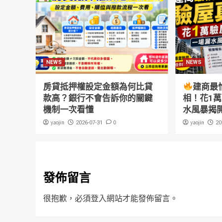
NEWS
NEWS
房貸抵押權設定金額為何比貸
建商最
款高？銀行不會告訴你的關鍵
相！花1
機制一次看懂
水風暴揭
yaojin
0
yaojin
2026-07-31
20
發佈留言
很抱歉，必須
登入
網站才能發佈留言。