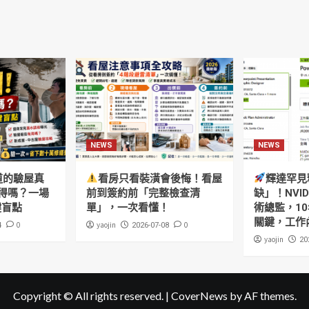
NEWS
NEWS
道的驗屋真
看房只看裝潢會後悔！看屋
輝達罕見
得嗎？一場
前到簽約前「完整檢查清
缺」！NVI
鍵盲點
單」，一次看懂！
術總監，10
關鍵，工作
0
yaojin
0
4
2026-07-08
yaojin
20
Copyright © All rights reserved.
|
CoverNews
by AF themes.