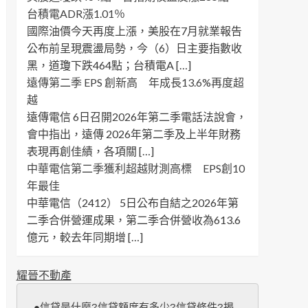
台積電ADR漲1.01％
國際油價今天再度上漲，美股在7月就業報告
公布前呈現震盪局勢，今（6）日主要指數收
黑，道瓊下跌464點；台積電A […]
遠傳第二季 EPS 創新高 年成長13.6%再度超
越
遠傳電信 6日召開2026年第二季電話法說會，
會中指出，遠傳 2026年第二季及上半年財務
表現再創佳績，各項關 […]
中華電信第二季獲利超越財測高標 EPS創10
年最佳
中華電信（2412） 5日公布自結之2026年第
二季合併營運成果，第二季合併營收為613.6
億元，較去年同期增 […]
耀晉不動產