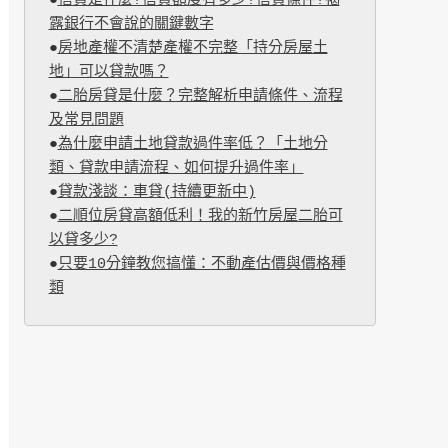
●
信貸是什麼?信貸額度有多少?信貸條件?揭
露銀行不會說的關鍵數字
●
房地產權不清楚產權不完整「持分房屋土
地」可以貸款嗎？
●
二胎房貸是什麼？完整解析申請條件、流程
及常見問題
●
為什麼申請土地貸款過件率低？「土地分
類、貸款申請流程、如何提升過件率」
●
貸款淺談：車貸(持續更新中)
●
二順位房貸高額低利！我的新竹房屋二胎可
以貸多少?
●
只要10分鐘教您搞懂：不動產估價與價格種
類