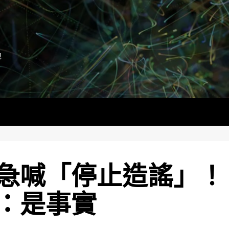
地
急喊「停止造謠」！
：是事實