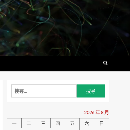
搜
尋
關
鍵
2026 年 8 月
字:
一
二
三
四
五
六
日