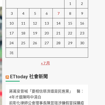
1
2
3
4
5
6
7
8
9
10
11
12
13
14
15
16
17
18
19
20
21
22
23
24
25
26
27
28
29
30
31
« 7 月
ETtoday 社會新聞
蔣萬安昔喊「要相信慈濟還是民進黨」 醫：
4年才還陳時中清白
前彰化律師公會理事長陳昱瑄涉嫌假冒採購疫