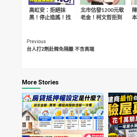
高虹安：拒絕抹
北市估發1200元敬
陳
黑！停止造謠！找
老金！柯文哲拒到
本
回正直的台灣
場背書 黃珊珊代打
可
Continue
Previous
台人打2劑赴韓免隔離 不含高端
Reading
More Stories