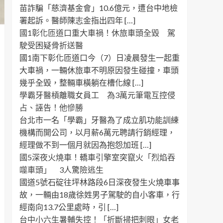
苗詐騙「慈濟基金會」10.6億元，遭台中地檢
署起訴。醫師陳志金指出四年 […]
國1彰化匝道口重大車禍！休旅車頭全毀 駕
駛受困疑骨折送醫
國1南下彰化匝道口今（7）日凌晨發生一起重
大車禍，一輛休旅車不明原因發生碰撞，車頭
幾乎全毀，整輛車橫躺在槽化線 […]
學霸牙醫槓離職女員工 為3萬元筆電互控侵
占、誣告！他慘勝
台北市一名「學霸」牙醫為了成立肌功能訓練
機構而開公司，以月薪6萬元聘請行銷經理，
經理做不到一個月就因為抱怨加班 […]
國5深夜火燒車！轎車引擎室突竄火「烈焰吞
噬車頭」 3人驚險逃生
國道5號石碇往坪林路段6日深夜發生火燒車事
故，一輛由18歲徐姓男子駕駛的自小客車，行
經南向13.7公里處時，引 […]
台中小六生暑輔失控！「折斷掃把刺眼」女老