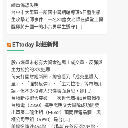
師重傷恐失明
台中市大里區一所國中暑期輔導班5日發生學
生攻擊老師事件。一名34歲女老師在課堂上提
醒即將升國一的小六男學生遵守 […]
ETtoday 財經新聞
股市爆量未必有大資金進場！成交量、反彈與
主力拉抬的3大迷思
每天打開財經新聞，總會看到「成交量爆大
量」、「強勢反彈」、「主力拉抬」等市場用
語，但不少投資人只懂表面意思，卻 […]
台積新技術大突破！ 次世代商機1台廠獨攬
台積電（2330）攜手陽明交大團隊成功開發
出單層二硫化鉬（MoS2）頂閘極電晶體，興
櫃公司華鉬（6990）是台 […]
美股道瓊跌464點 台指期夜盤反漲285點、