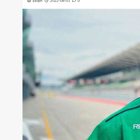
yaojin
2022-06-01
0