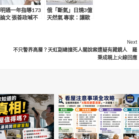
明通一年指導173
俄「斷氣」日燒3億
論文 張善政喊不
天然氣 專家：讓歐
思議：天文數字
洲知道是他們自作
自受
Next
不只警界高層？天虹副總撞死人關說案遭疑有藏鏡人 羅
秉成親上火線回應