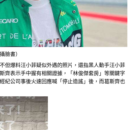
攝臉書）
不但爆料汪小菲疑似外遇的照片，還指黑人動手汪小菲
斯齊表示手中握有相關證據，「林俊傑套房」等關鍵字
經紀公司事後火速回應喊「停止造謠」後，而葛斯齊也