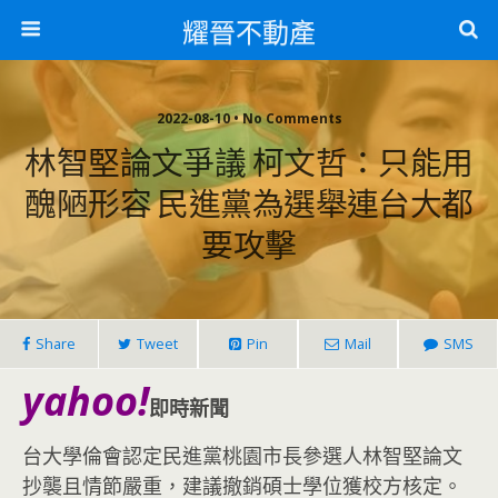
耀晉不動產
2022-08-10 • No Comments
林智堅論文爭議 柯文哲：只能用
醜陋形容 民進黨為選舉連台大都
要攻擊
Share
Tweet
Pin
Mail
SMS
yahoo!
即時新聞
台大學倫會認定民進黨桃園市長參選人林智堅論文
抄襲且情節嚴重，建議撤銷碩士學位獲校方核定。