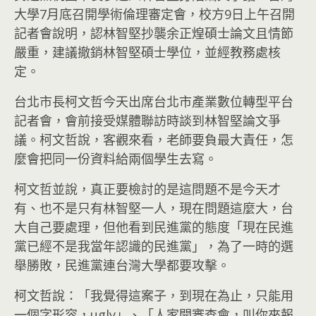
大學7月底召開學術倫理審定會，校方9日上午召開
記者會說明，認林智堅抄襲余正煌碩士論文且情節
嚴重，建議撤銷林智堅碩士學位，並經教務處核
定。
台北市長柯文哲今天出席台北市產業數位轉型平台
記者會，會前接受媒體聯訪時談到林智堅論文爭
議。柯文哲說，客觀來看，老師要負最大責任，怎
麼會把同一份資料給兩個學生去寫。
柯文哲並說，真正要檢討的是這問題不是今天才
有、也不是只有林智堅一人，現在問題這麼大，台
大自己要處理，但他看到民進黨的態度「現在民進
黨已經不是我當年認識的民進黨」，為了一時的選
舉勝敗，民進黨連台灣大學都要攻擊。
柯文哲說：「我覺得這案子，到現在為止，只能用
一個字形容，ugly」、「人家開審查會，叫你來報