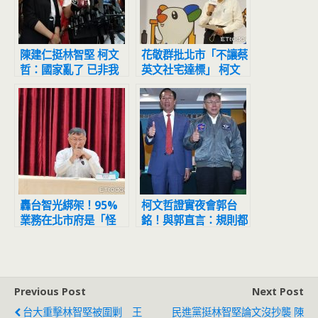
陳建仁挺林智堅 柯文
花敬群批北市「不讓蔡
哲：國家亂了 已非我
英文社宅達標」 柯文
認識的民進黨
哲嗆：邏輯「Very
poor」
轟台智光綁架！95%
柯文哲證實夜會郭台
業務在北市府是「怪
銘！與郭直言：規則都
案」 柯文哲：我忍它8
不清楚還參加比賽
年了
Previous Post
Next Post
台大重擊林智堅被圍剿 王
民進黨挺林智堅論文沒抄襲 陳