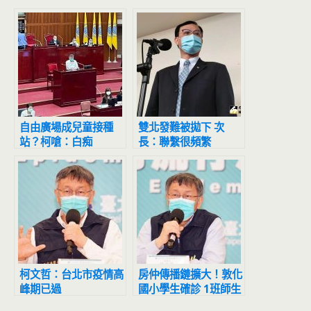
自由廣場成兒童接種
雙北發難被拋下 次
站？柯嗆：白痴
長：聯繫很頻繁
柯文哲：台北市疫情高
房仲傳播鏈擴大！敦化
峰期已過
國小學生確診 1班師生
下午急採檢