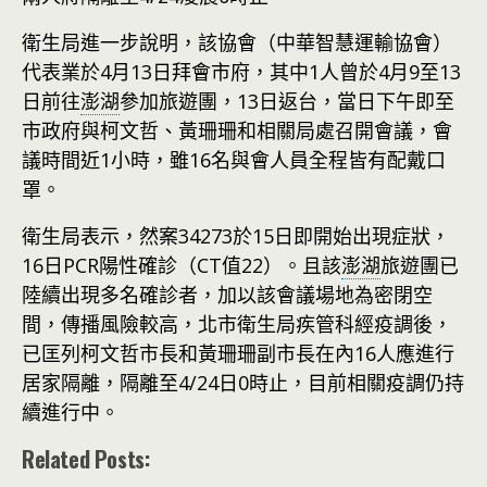
衛生局進一步說明，該協會（中華智慧運輸協會）
代表業於4月13日拜會市府，其中1人曾於4月9至13
日前往
澎湖
參加旅遊團，13日返台，當日下午即至
市政府與柯文哲、黃珊珊和相關局處召開會議，會
議時間近1小時，雖16名與會人員全程皆有配戴口
罩。
衛生局表示，然案34273於15日即開始出現症狀，
16日PCR陽性確診（CT值22）。且該
澎湖
旅遊團已
陸續出現多名確診者，加以該會議場地為密閉空
間，傳播風險較高，北市衛生局疾管科經疫調後，
已匡列柯文哲市長和黃珊珊副市長在內16人應進行
居家隔離，隔離至4/24日0時止，目前相關疫調仍持
續進行中。
Related Posts: