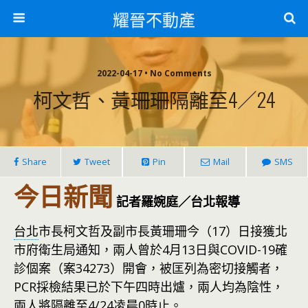
耀晉不動產
2022-04-17 • No Comments
柯文哲、黃珊珊隔離至4／24
Share
Tweet
Pin
Mail
SMS
今日新聞
記者羅婉庭／台北報導
台北
市長柯文哲及副市長黃珊珊今（17）日接獲北
市府衛生局通知，兩人曾於4月13日與COVID-19確
診個案（案34273）開會，被匡列為密切接觸者，
PCR採檢結果已於下午四時出爐，兩人均為陰性，
兩人將隔離至4/24凌晨0時止。