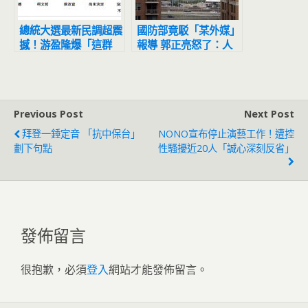
總統大選最新民調超震
國防部竟駁「某外媒」
撼！游盈隆爆「這群
報導 郭正亮怒了：人
人」集結灌給他
家有憑有據的
Previous Post
Next Post
拜登一錘定音 「抗中保台」
NONO宣布停止演藝工作！遭控
劃下句點
性騷擾近20人「誠心深刻反省」
發佈留言
很抱歉，必須
登入
網站才能發佈留言。