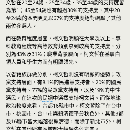
文哲在20至24歲、25至34歲、35至44歲的支持度皆
為第1；45至54歲也有超過30%的支持度，其中20
至24歲的區間更是以67%的支持度絕對輾壓了其他
兩位參選人。
而在教育程度層面，柯文哲明顯在大學及以上、專
科教育程度等高等教育類別拿到較高的支持度，分
別為43%及31%；職業背景層面，柯文哲在基層白
領人員和學生方面有明顯領先。
以省籍族群做分別，柯文哲則沒有明顯的優勢；政
黨支持層面，有8.1%的民進黨支持者、20%的國民
黨支持者、77%的民眾黨支持者，以及19%的中性
選民，在這次的
民調
中選擇支持柯文哲。而從地緣
政治較度來看，六都16縣市中，柯文哲除了在台中
市、桃園市、台中市與賴清德平分秋色外，其他3都
及16縣市皆大幅落後賴清德，而除了新北市外，柯
文哲在其他所有區域都大幅領先侯友宜。