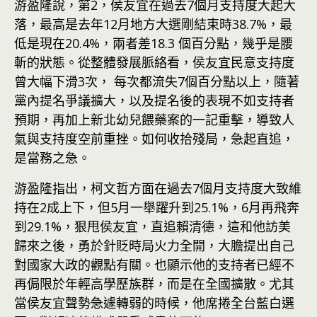
游盈隆說，第2，侯友宜在過去7個月支持度大起大
落，最高是去年12月地方大選剛結束時38.7%，最
低是現在20.4%，兩者差18.3 個百分點，幾乎是腰
斬的狀態。從整體發展脈絡看，侯友宜民意支持度
曾大幅下滑3次， 每次都流失7個百分點以上，隨著
黨內提名爭議擴大，以及提名後的表現不如支持者
預期，再加上新北幼兒餵藥案的一記重擊，導致人
氣與支持度空前重挫。如何收拾殘局，急起直追，
是當務之急。
游盈隆指出，柯文哲方面在過去7個月支持度大致維
持在2成上下，但5月一舉躍升到25.1%，6月再飛奔
到29.1%，狠甩侯友宜，直追賴清德，這和他訪美
歸來之後，勇於針貶時局火力全開，大膽提出自己
對國家大政的觀點有關。也顯示他的支持者已經不
再侷限於年輕高學歷族群，而是在全國擴散。尤其
當侯友宜聲勢急遽轉弱的時候，他席捲全台藍白選