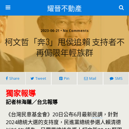
耀晉不動產
2023-06-21 • No Comments
柯文哲「奔3」甩侯追賴 支持者不
再侷限年輕族群
Share
Tweet
Pin
Mail
SMS
獨家報導
記者林海蓮／台北報導
《台灣民意基金會》20日公布6月最新
民調
，針對
2024總統大選的支持度，民進黨總統參選人賴清德