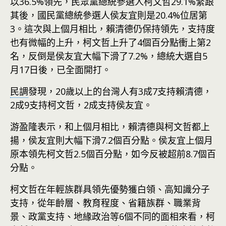
以36.5%領先，民眾黨總統參選人柯文哲29.1%緊跟
其後，國民黨總統參選人侯友宜則是20.4%位居第
3。這次與上個月相比，賴清德仍保持領先，支持度
也有微幅的上升，柯文哲上升了4個百分點衝上第2
名，反倒是侯友宜大幅下滑了7.2%，總統大選自5
月17日後，已全面開打。
民調
發現，20歲以上的台灣人有3成7支持賴清德，
2成9支持柯文哲，2成支持侯友宜。
游盈隆表示，和上個月相比，賴清德與柯文哲都上
揚，侯友宜則大幅下滑7.2個百分點。侯友宜上個月
原本領先柯文哲2.5個百分點，如今反被超前8.7個百
分點。
柯文哲在年輕族群具領先優勢獲白領、高知識分子
支持，從年齡層、教育程度、省籍族群、職業背
景、政黨支持、地緣政治等6個不同的面相來看，柯