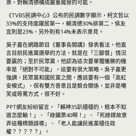
票，對賴清德構成嚴重威脅的可能。
《TVBS
民調
中心》公布的
民調
數字顯示，柯文哲以
33%的支持度躍居第一，賴清德30%排第二，侯友
宜則是23%，另外則有14%未表示意見。
吳子嘉在網路節目《董事長開講》發表看法，他直
言目前民進黨選舉的方法，就是在「三腳督」情況
要贏的；至於民眾黨，他認為這次要單獨獲勝的機
率是「絕對不可能」，這要有很大策略。吳子嘉更
強調，民眾黨和國民黨之間，應該要有一個「高虹
安模式」，保有雙方善意且是競合關係，並非是嘲
笑或辱罵方式，很不好。
PPT網友紛紛留言，「賴神35趴穩穩的，根本不知
道怎麼輸！」、「綠鐵票40啊！」、「死綠媒故意
弄這種標題誤導」、「老人能讓民進黨穩住政
權？？？？？」。