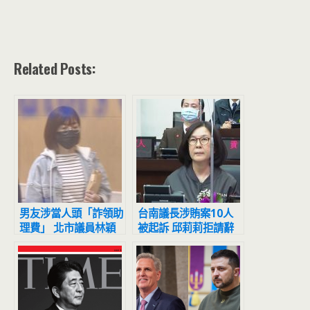
Related Posts:
男友涉當人頭「詐領助
台南議長涉賄案10人
理費」 北市議員林穎
被起訴 邱莉莉拒請辭
孟遭起訴
反諷藍營「太心急」