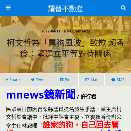
耀晉不動產
2022-04-11 • No Comments
柯文哲為「罵狗風波」致歉 賴香
伶：望建立平等對待關係
Share
Tweet
Pin
Mail
SMS
mnews鏡新聞
/ 許行君
民眾黨日前因苗栗縣議員提名發生爭議，黨主席柯
文哲於會議中，批評中評會主委、立委
賴香伶
辦公
誰家的狗，自己回去管
室主任林恕暉「