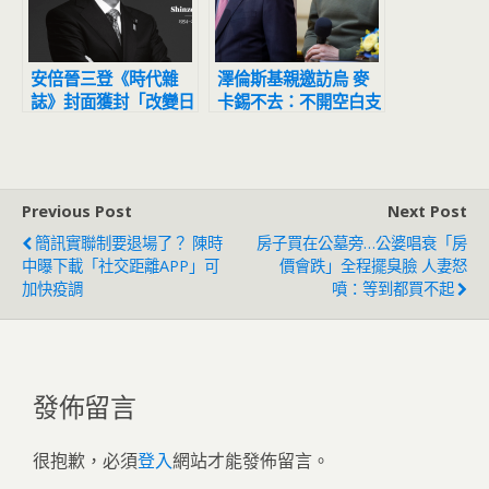
安倍晉三登《時代雜
澤倫斯基親邀訪烏 麥
誌》封面獲封「改變日
卡錫不去：不開空白支
本在世界的地位」
票
Previous Post
Next Post
簡訊實聯制要退場了？ 陳時
房子買在公墓旁…公婆唱衰「房
中曝下載「社交距離APP」可
價會跌」全程擺臭臉 人妻怒
加快疫調
噴：等到都買不起
發佈留言
很抱歉，必須
登入
網站才能發佈留言。