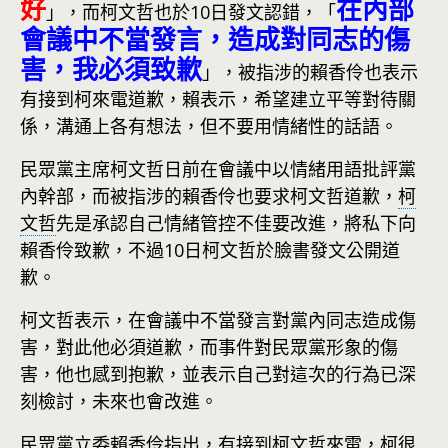
好
在內部
」，而柯文哲也於10日發文認錯，「
會議中不當發言，造成對同志的傷
害，我必須致歉
」，被指涉的賴香伶也表示
有接到柯來電道歉，賴表示，希望建立平等對待關
係，溝通上各有想法，但不要用情緒性的話語。
民眾黨主席柯文哲日前在會議中以情緒用語批評黨
內幹部，而被指涉的賴香伶也要求柯文哲道歉，
柯
文哲
先是承認自己情緒管控不佳要改進，將私下向
賴香伶致歉，不過10日柯文哲於臉書發文公開道
歉。
柯文哲表示，在會議中不當發言對黨內同志造成傷
害，對此他必須道歉，而事件對民眾黨形象的傷
害，他也感到抱歉，並表示自己對這次的行為已深
刻檢討，未來也會改進。
民眾黨立委賴香伶指出，有接到柯文哲來電，柯很