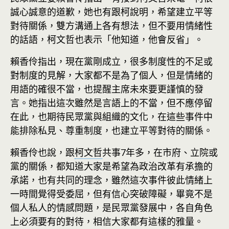
誠心誠意的道歉，她也有跟柯說明，希望建立平等
對待關係，雙方溝通上各有想法，但不要用情緒性
的話語，柯文哲也表示「他知道，他會反省」。
賴香伶指出，現在黨剛成立，很多制度性的不足或
對制度的見解，大家都不是為了個人，但是情緒的
用語的確很不當，也提醒主席未來要更謹慎的發
言。她指出這次雖然是言語上的不當，但不應停留
在此，也期待民眾黨與組織的文化，在這些事件中
能排除私見、尊重制度，也建立平等對待的關係。
賴香伶也說，跟
柯文哲
共事7年多，在市府、立院或
黨的關係，都知道大家是希望為政治改革有承擔的
承諾，也有共同的理念，雖然這次事件彼此情緒上
一時間覺得受委屈，但有信心突破障礙，畢竟不是
個人私人的情感問題，是民眾黨發展中，各自角色
上必須要有的對待，相信大家都有這樣的雅量。