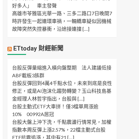
好多人」 車主發聲
高雄市苓雅區光華一路、三多二路口7日晚間7
時許發生一起連環車禍，一輛轎車疑似因機械
故障突然失控暴衝，沿途接連撞 […]
ETtoday 財經新聞
台股反彈量縮進入橫向盤整期 法人建議低接
ABF載板3族群
台股反彈回到4萬4千點水位，未來到底是良性
修正，或是AI泡沫化趨勢轉變？玉山科技島基
金經理人林哲宇指出，台股與 […]
台股主動式ETF大車拼！僅3檔單周漲逾
10% 00992A居冠
台股大盤上沖下洗，千點震盪行情常見，加權
指數本周反彈上漲2.57%，22檔主動式台股
ETF抗震追漲，其中有21 […]