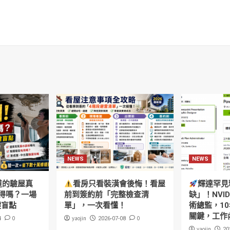
NEWS
NEWS
道的驗屋真
看房只看裝潢會後悔！看屋
輝達罕見
得嗎？一場
前到簽約前「完整檢查清
缺」！NVI
鍵盲點
單」，一次看懂！
術總監，10
關鍵，工作
0
yaojin
0
4
2026-07-08
yaojin
20