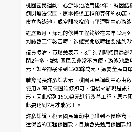
桃園
國民運動中心游泳池啟用後2年，就因結
倒閉無法保固，原本修繕工程預算僅約60萬
市立游泳池，或空間狹窄的南平運動中心游泳
經歷數月，泳池的修繕工程終於在去年12月
到議會工作報告時，卻證實開放時程要延到7
議員凌濤、黃瓊慧表示，3月詢問時體育局說
閉2年多，讓
桃園
區民非常不方便，游泳池啟用
元，如今卻暴漲到1500餘萬元，還要全民買
體育局長許彥輝表示，
桃園
國民運動中心由啟
使用70萬元保固維修即可，但後來發現是設
形，因此編列1500萬元進行改善工程，原本
此要延到7月才能完工。
許彥輝說，
桃園
國民運動中心碰到不良廠商，
造保留的工程保固款，目前會先動用保固款維