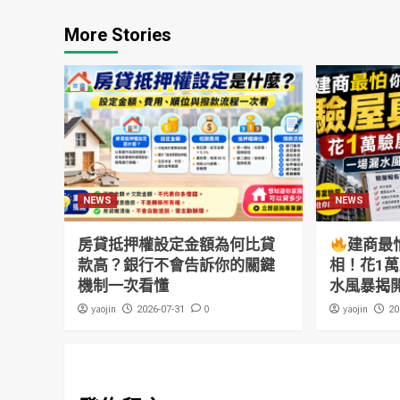
More Stories
NEWS
NEWS
房貸抵押權設定金額為何比貸
建商最
款高？銀行不會告訴你的關鍵
相！花1
機制一次看懂
水風暴揭
yaojin
0
yaojin
2026-07-31
20