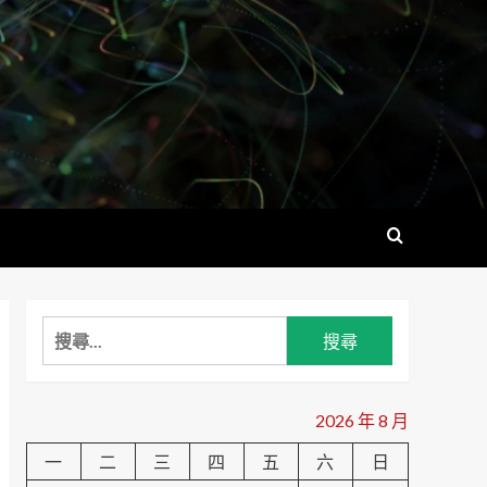
搜
尋
關
鍵
2026 年 8 月
字:
一
二
三
四
五
六
日