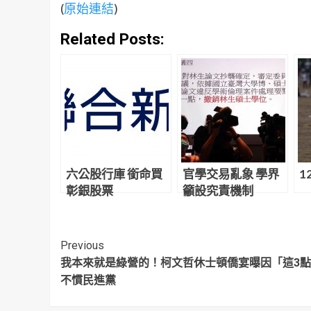
(
原始連結
)
Related Posts:
六公股行庫 銜命買
官學交易亂象 學界
1
彰銀股票
籲設究責機制
Continue
Previous
我本來就是綠營的！柯文哲休士頓僑宴曝因「這3
Reading
不慣民進黨