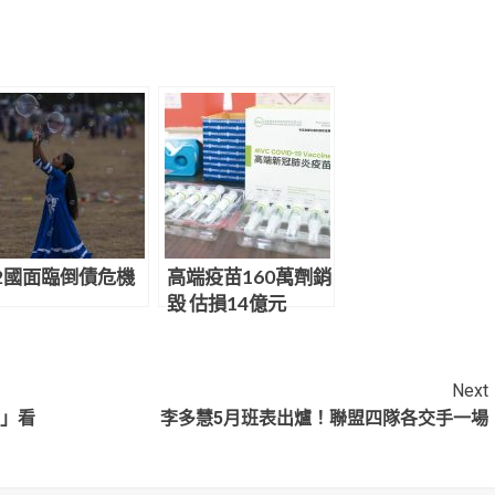
2國面臨倒債危機
高端疫苗160萬劑銷
毀 估損14億元
Next
點」看
李多慧5月班表出爐！聯盟四隊各交手一場