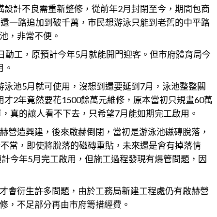
構設計不良需重新整修，從前年2月封閉至今，期間包商
，還一路追加到破千萬，市民想游泳只能到老舊的中平路
池，非常不便。
9日動工，原預計今年5月就能開門迎客。但市府體育局今
月。
游泳池5月就可使用，沒想到還要延到7月，泳池整整關
才2年竟然要花1500餘萬元維修，原本當初只規畫60萬
單，真的讓人看不下去，只希望7月能如期完工啟用。
赫營造興建，後來啟赫倒閉，當初是游泳池磁磚脫落，
計不當，即使將脫落的磁磚重貼，未來還是會有掉落情
預計今年5月完工啟用，但施工過程發現有爆管問題，因
才會衍生許多問題，由於工務局新建工程處仍有啟赫營
修，不足部分再由市府籌措經費。