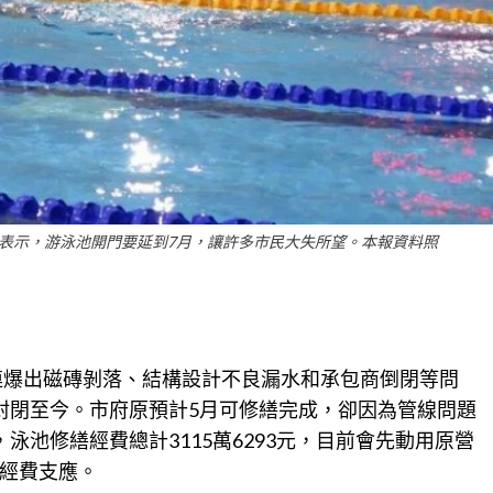
表示，游泳池開門要延到7月，讓許多市民大失所望。本報資料照
接連爆出磁磚剝落、結構設計不良漏水和承包商倒閉等問
封閉至今。市府原預計5月可修繕完成，卻因為管線問題
泳池修繕經費總計3115萬6293元，目前會先動用原營
經費支應。