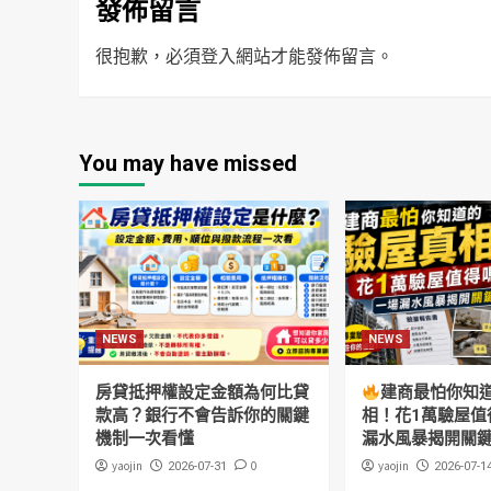
發佈留言
很抱歉，必須
登入
網站才能發佈留言。
You may have missed
NEWS
NEWS
房貸抵押權設定金額為何比貸
建商最怕你知
款高？銀行不會告訴你的關鍵
相！花1萬驗屋值
機制一次看懂
漏水風暴揭開關
yaojin
0
yaojin
2026-07-31
2026-07-1