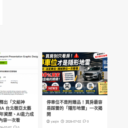
NEWS
釋出「文組神
停車位不是附贈品！買房最容
DIA 台北徵亞太藝
易踩雷的「隱形地雷」一次揭
年資歷、AI能力成
開
內容一次看
yaojin
0
2026-07-02
0
26-07-07