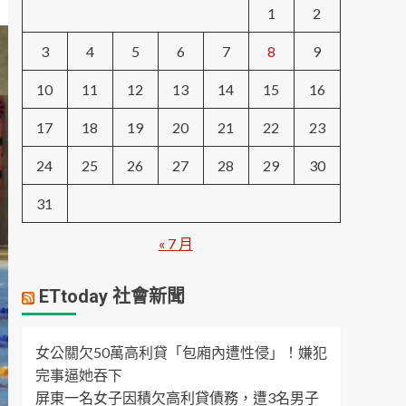
1
2
3
4
5
6
7
8
9
10
11
12
13
14
15
16
17
18
19
20
21
22
23
24
25
26
27
28
29
30
31
« 7 月
ETtoday 社會新聞
女公關欠50萬高利貸「包廂內遭性侵」！嫌犯
完事逼她吞下
屏東一名女子因積欠高利貸債務，遭3名男子