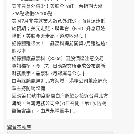
美非農意外減少！美股全收紅 台指期大漲
736點收復45000點
美國7月非農就業人數意外減少，而且遠遠低
於預期；美元走貶、聯準會（Fed）升息風險
降低，美股今天走高，道瓊收漲 […]
記憶體賺很大！ 晶豪科提前開獎7月賺進逾1
個股本
記憶體廠晶豪科（3006）因股價達注意交易
資訊標準，今（7）日應證交所要求公布最新
財務數字。晶豪科7月歸屬母公 […]
白海豚颱風逼近北方海域 港務公司董座周永
暉主持防颱整備
因應第13號中度颱風白海豚逐步接近台灣北方
海域，台灣港務公司今(7)日召開「第1次防颱
整備會議」，由周永暉董事 […]
耀晉不動產