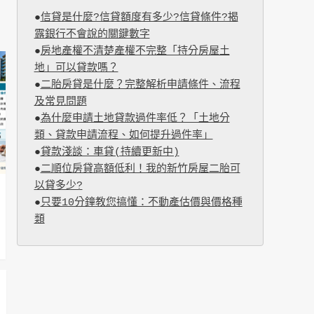
●
信貸是什麼?信貸額度有多少?信貸條件?揭
露銀行不會說的關鍵數字
●
房地產權不清楚產權不完整「持分房屋土
地」可以貸款嗎？
●
二胎房貸是什麼？完整解析申請條件、流程
及常見問題
●
為什麼申請土地貸款過件率低？「土地分
類、貸款申請流程、如何提升過件率」
●
貸款淺談：車貸(持續更新中)
●
二順位房貸高額低利！我的新竹房屋二胎可
以貸多少?
●
只要10分鐘教您搞懂：不動產估價與價格種
類