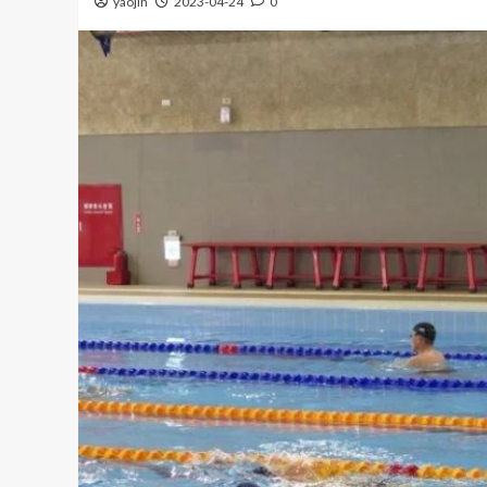
yaojin
2023-04-24
0