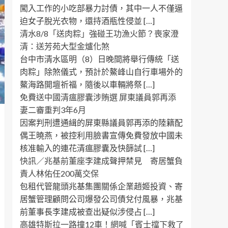
闖入工作的小吃部暴力討債，其中一人不僅逼
迫女子脫光衣物，還持酒瓶性侵並 […]
清水8/8「送肉粽」強碰王功漁火節？喪家澄
清：送芳苑大型金爐化煞
台中市清水區明（8）日晚間將舉行傳統「送
肉粽」除煞儀式，預計於鰲峰山自行車場外的
鰲海路開壇祈福，隨後以車輛將祭 […]
免費送中國清瘟膠囊涉賄選 屏東議員郭再添
妻二審重判3年6月
因案判刑遭通緝的屏東縣議員郭再添的陸籍配
偶王曉燕，被控利用臉書宣傳免費發放中國未
核准輸入的連花清瘟膠囊及快篩試 […]
快訊／兆基前董座李建成聲押禁見 寄居蟹負
責人林佑任200萬交保
包租代管龍頭兆基集團關係企業趙姬投資、寄
居蟹管理顧問公司爆發公司債兌付風暴，兆基
前董事長李建成被查出疑似涉侵占 […]
高雄特斯拉一路撞12車！網喊「賓士擋下救了