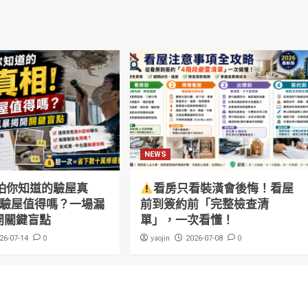
NEWS
怕你知道的驗屋真
看房只看裝潢會後悔！看屋
萬驗屋值得嗎？一場漏
前到簽約前「完整檢查清
開關鍵盲點
單」，一次看懂！
0
yaojin
0
26-07-14
2026-07-08