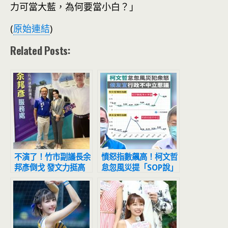
力可當大藍，為何要當小白？」
(
原始連結
)
Related Posts:
不演了！竹市副議長余
憤怒指數飆高！柯文哲
邦彥倒戈 發文力挺高
怠忽風災提「SOP說」
虹安
犯眾怒 侯友宜「行政
不中立」惹議