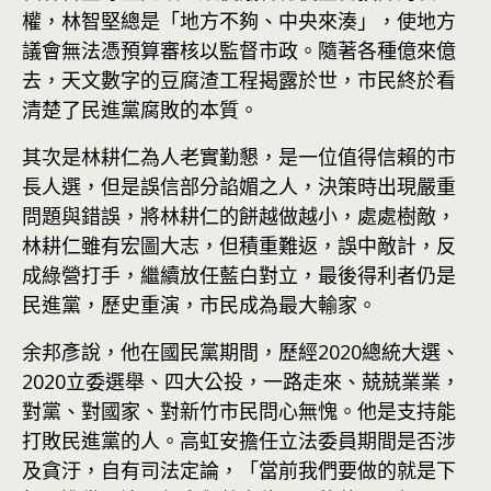
權，林智堅總是「地方不夠、中央來湊」，使地方
議會無法憑預算審核以監督市政。隨著各種億來億
去，天文數字的豆腐渣工程揭露於世，市民終於看
清楚了民進黨腐敗的本質。
其次是林耕仁為人老實勤懇，是一位值得信賴的市
長人選，但是誤信部分諂媚之人，決策時出現嚴重
問題與錯誤，將林耕仁的餅越做越小，處處樹敵，
林耕仁雖有宏圖大志，但積重難返，誤中敵計，反
成綠營打手，繼續放任藍白對立，最後得利者仍是
民進黨，歷史重演，市民成為最大輸家。
余邦彥說，他在國民黨期間，歷經2020總統大選、
2020立委選舉、四大公投，一路走來、兢兢業業，
對黨、對國家、對新竹市民問心無愧。他是支持能
打敗民進黨的人。高虹安擔任立法委員期間是否涉
及貪汙，自有司法定論，「當前我們要做的就是下