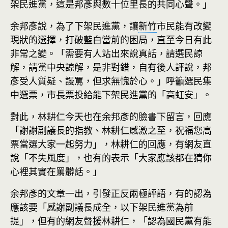
架民進黨，這是邦彥與數十位里長的共同心聲。」
余邦彥說，為了下架民進黨，讓
新竹
市民能有改變
現狀的選擇，打破藍白當前的困局，直至今日有此
非常之變。「需要有人站出來說真話，請選民諒
解，請黨中央諒解，是非對錯，自有後人評說，邦
彥受人質疑、謾罵，但求無愧於心。」呼籲選民集
中選票，市長票投給能下架民進黨的「高虹安」。
對此，林耕仁今天也在余邦彥的臉書下留言，回應
「謝謝副議長的指教、林耕仁感激之至，祝福您高
票當選大家一起努力」，林耕仁的回應，有網友直
說「不失風度」，也有的表示「大家應該都在猜你
心裡其實在罵髒話。」
余邦彥的文章一出，引發正反兩極評語，有的認為
應該要「感謝副議長成全，以下架民進黨為前
提」，但有的網友聲援林耕仁，「認為國民黨有能