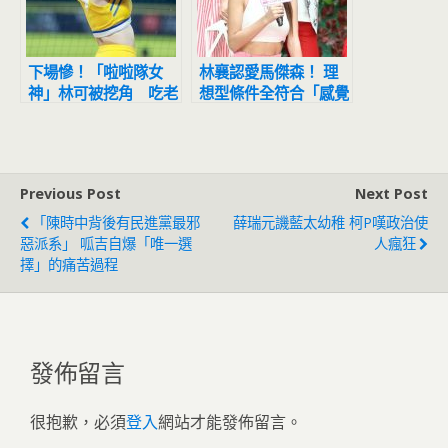
下場慘！「啦啦隊女
林襄認愛馬傑森！ 理
神」林可被挖角 吃老
想型條件全符合「感覺
本3年戶頭剩千元
對了會直接在一起」
Previous Post
Next Post
「陳時中背後有民進黨最邪
薛瑞元譏藍太幼稚 柯P嘆政治使
惡派系」 呱吉自爆「唯一選
人瘋狂
擇」的痛苦過程
發佈留言
很抱歉，必須
登入
網站才能發佈留言。