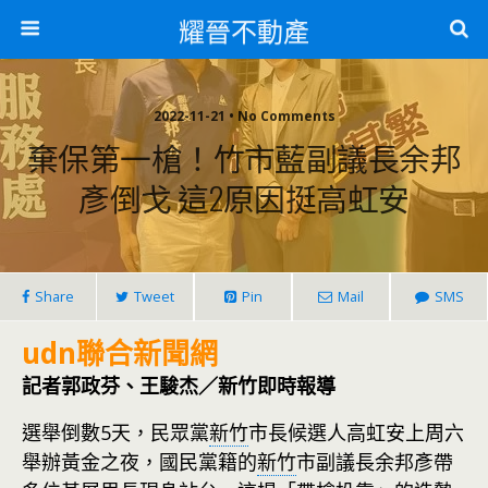
耀晉不動產
2022-11-21 • No Comments
棄保第一槍！竹市藍副議長余邦
彥倒戈 這2原因挺高虹安
Share
Tweet
Pin
Mail
SMS
udn聯合新聞網
記者郭政芬、王駿杰／新竹即時報導
選舉倒數5天，民眾黨
新竹
市長候選人高虹安上周六
舉辦黃金之夜，國民黨籍的
新竹
市副議長余邦彥帶