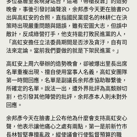
多位基層里長現身站台，這場「帶槍投靠」的造勢
晚會，事後引發討論聲浪，余邦彥今天更在臉書PO
出與高虹安的合照，直指國民黨提名的林耕仁在決
策時出現嚴重問題與錯誤，雖有宏圖大志，但誤中
敵計，反成綠營打手，他支持能打敗民進黨的人，
「高虹安擔任立法委員期間是否涉及貪汙，自有司
法來定論。當前我們要做的就是下架民進黨。」
高虹安上周六舉辦的造勢晚會，卻被爆出里長出席
名單重複出現、擅自使用當事人名義，高虹安團隊
第一時間回應，名單是副議長余邦彥協助聯繫後，
所確定的名單。說法一出，遭外界批評為高競辦切
割，也引發其他陣營的批評，余邦彥本人則未對外
回應。
余邦彥今天在臉書上公布他為什麼會支持高虹安心
聲，他表示讓他痛心之處有兩點，第一是前
新竹
市
長林智堅專擅亂政，縱使議會行使監督預算的職