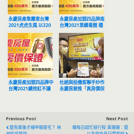
永慶房產集團東台灣
永慶房產加盟四品牌南
2021虎虎生風 以320
台灣2021業績看靚 穩
億總成交穩居房仲第一
坐房仲第一品牌
品牌
永慶房產加盟四品牌中
杜絕與投機客聯手炒作
台灣2021績效紅不讓
永慶房屋推「真房價保
穩居房仲第一品牌
證」
Previous Post
Next Post
罷免案後才補申報豪宅？ 林
曝每日超忙碌行程 黃珊珊：還
昶佐這麼說
以為副市長只要剪綵