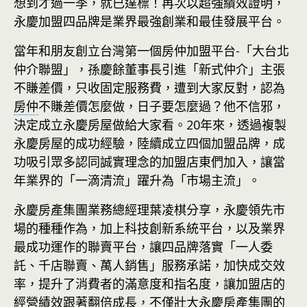
想到才過一季，就已達標！再次以超強績效證明，
永慶加盟四品牌是業界最強創業和最佳發展平台。
當年和朋友創立台灣第一個房仲加盟平台-「大台北
仲介聯盟」，孫慶餘董事長引進「新式仲介」主張
不賺差價，只收固定服務費，遭到大家反對，認為
房仲
不賺差價怎麼做，日子要怎麼過？他不信邪，
決定成立永慶房屋做給大家看。20年來，透過複製
永慶房屋的成功經驗，陸續成立四個加盟品牌，成
功吸引眾多認同誠實理念的加盟店東們加入，讓當
年業界的「一滴清流」躍升為「市場主流」。
永慶房產集團業務總經理葉凌棋分享，永慶領先市
場的種種作為，加上科技創新系統平台，以及業界
最成功運作的聯賣平台，讓四品牌落實「一人委
託、千店聯賣、萬人銷售」服務承諾，加快成交效
率，提升了消費者的滿意度和指名度，讓加盟店的
經營績效跟著翻倍成長，不僅壯大永慶房產集團的