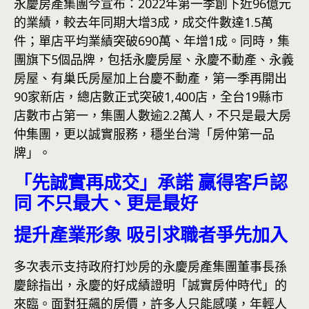
永慶房產集團今宣布：2022年第一季創下近96億元
的業績，較去年同期大增3成，成交件數達1.5萬
件；單店平均業績突破690萬、年增1成。同時，集
團旗下5個品牌，包括永慶房屋、永慶不動產、永義
房屋、有巢氏房屋加上台慶不動產，第一季再開出
90家新店，總店數正式突破1,400店，全台19縣市
店數市占第一，集團人數逾2.2萬人，不只是最大房
仲集團，更以誠實服務，穩坐台灣「房仲第一品
牌」。
「先誠實再成交」承諾 贏得客戶認
同 不只最大、更是最好
提升產業形象 吸引求職者爭先加入
多次表示支持政府打炒房的永慶房產集團董事長孫
慶餘指出，永慶的好成績證明「誠實房仲時代」的
來臨。面對狂飆的
房價
，許多人只能感嘆，年輕人