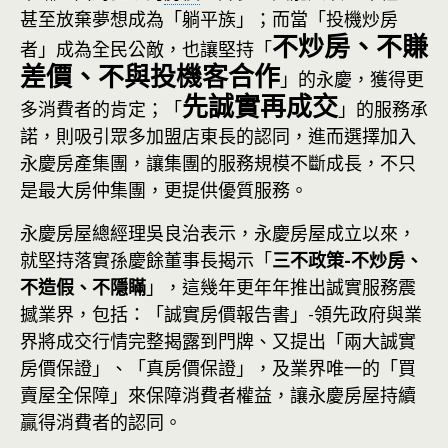
甚至放棄夢想成為「躺平族」；而當「投機炒房
不炒房、不賺
者」成為全民公敵，也讓堅持「
差價、不與投機客合作
」的永慶，獲得更
先誠實再成交
多消費者的肯定；「
」的服務承
諾，則吸引眾多加盟店東長的認同，進而選擇加入
永慶房產集團，讓集團的服務規模不斷成長，不只
是最大房仲集團，更提供優質服務。
永慶房屋總經理吳良治表示，永慶房屋成立以來，
就堅持落實孫慶餘董事長揭示「
三不政策-不炒房、
不造假、不隱瞞
」，這幾年更年年推出誠實服務震
撼業界，包括：「誠實房價報告書」-領先政府與業
界將成交行情完整揭露到門牌、又提出「兩大誠實
房價保證」、「真房價保證」，及業界唯一的「買
賣屋全保障」來保障消費者權益，讓永慶房屋持續
贏得消費者的認同。