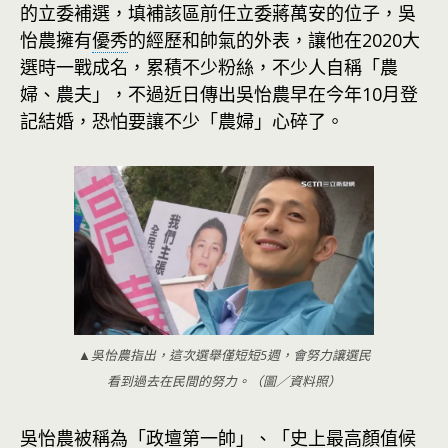
的立委補選，填補該區前任立委蔣萬安的位子，吳
怡農擁有
優秀
的經歷和帥氣的外表，讓他在2020大
選時一戰成名，累積不少粉絲，不少人自稱「農
婦、農夫」，不過近日傳出吳怡農早在今年10月登
記結婚，恐怕要讓不少「農婦」心碎了。
▲吳怡農指出，這次選舉僅短短5週，會努力讓選民
看到過去在民間的努力。（圖／資料照）
吳怡農被稱為「政壇第一帥」、「史上最高顏值候