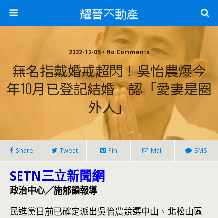
耀晉不動產
2022-12-05 • No Comments
無名指戴婚戒超閃！吳怡農爆今
年10月已登記結婚 認「愛妻是圈
外人」
Share
Tweet
Pin
Mail
SMS
SETN
三立新聞網
政治中心／施郁韻報導
民進黨日前已確定派出吳怡農競選中山、北松山區