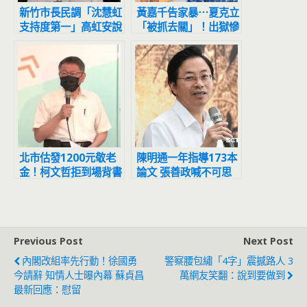
新竹市長民調「沈慧虹
黃嘉千告家暴⋯夏克立
支持度第一」高虹安說
「被抓去關」！出獄慘
話了
到和流浪漢睡橋下
北市估發1200元敬老
陳明通一年指導173本
金！柯文哲拒到場背書
論文 張善政喊不可思
黃珊珊代打
議：天文數字
Previous Post
Next Post
內閣改組率先行動！徐國勇
警察腰包繡「4字」震撼路人 3
今請辭 知情人士曝內幕 蘇貞昌
萬網友笑翻：說到要做到
最新回應：慰留