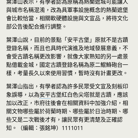
葉澤山表示，有學者認為原稱為熱蘭遮城可能讓人
與城市名稱混淆，改為具軍事設施概念的熱蘭遮堡
會比較恰當，相關軟硬體設施與文宣品，將待文化
部公告後配合進行調整。
葉澤山說，目前的景點「安平古堡」原就不是古蹟
登錄名稱，而且也具時代演進及地域發展意義，不
會受古蹟名稱更改影響，就像大家熟知的另一處景
點億載金城，國定古蹟登錄名稱為原二鯤鯓砲台一
樣，考量長久以來使用習慣，暫時沒有計畫更改。
葉澤山指出，有學者認為許多民眾受文宣及刻板印
象誤導，以為
安平
古堡紅白色尖塔就是古蹟，應該
加以改正，市府往後會在相關資料中加強介紹，相
關文物哪些屬於荷蘭時期、哪些屬於日治時期、哪
些又是二次戰後才有，讓民眾有更清楚及正確認
知。（編輯：張銘坤）1111011