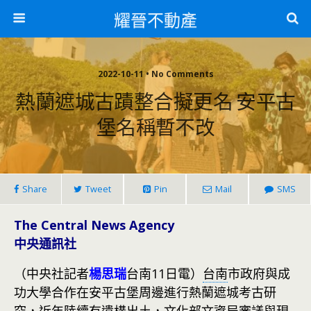
耀晉不動產
2022-10-11 • No Comments
熱蘭遮城古蹟整合擬更名 安平古
堡名稱暫不改
Share
Tweet
Pin
Mail
SMS
The Central News Agency
中央通訊社
（中央社記者
楊思瑞
台南11日電）
台南
市政府與成
功大學合作在安平古堡周邊進行熱蘭遮城考古研