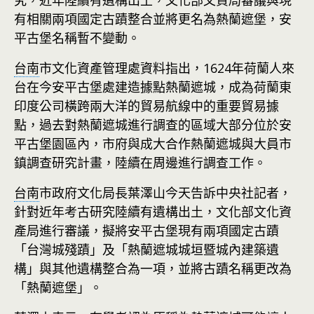
究，近年陸續有遺構出土，文化部文資局審議與現
有相關兩項國定古蹟整合並將更名為熱蘭遮堡，安
平古堡名稱暫不變動。
台南
市文化資產管理處資料指出，1624年荷蘭人來
台在今安平古堡處建造據點熱蘭遮城，成為荷蘭東
印度公司橫跨兩大洋的貿易航線中的重要貿易據
點，過去對熱蘭遮城進行調查的區域大部分位於安
平古堡園區內，市府與成大合作熱蘭遮城與大員市
鎮調查研究計畫，陸續在周邊進行調查工作。
台南
市政府文化局長葉澤山今天告訴中央社記者，
針對近年考古研究陸續有遺構出土，文化部文化資
產局進行審議，擬將安平古堡現有兩項國定古蹟
「台灣城殘蹟」及「熱蘭遮城城垣暨城內建築遺
構」與其他遺構整合為一項，並將古蹟名稱更改為
「熱蘭遮堡」。