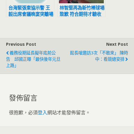
台海緊張東協示警 王
林智堅再為新竹棒球場
毅出席會議晚宴突離場
致歉 符合期待才驗收
付款
Previous Post
Next Post
義務役期延長擬年底前公
館長嗆邀訪3次「不敢來」 陳時
告 邱國正曝「最快後年元旦
中：看競總安排
上路」
發佈留言
很抱歉，必須
登入
網站才能發佈留言。