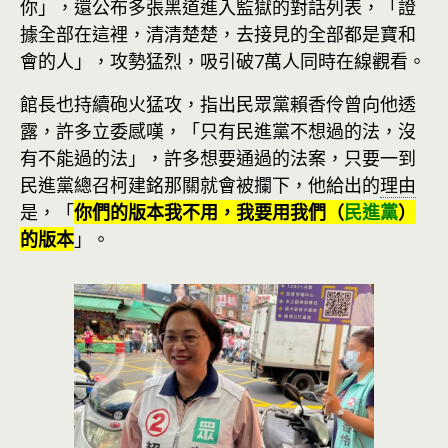
你」，還公布多張黑道進入監獄的對話列表，「證
據全部在這裡，清清楚楚，去接見的全部都是寶和
會的人」，攻勢猛烈，吸引破7萬人同時在線觀看。
館長也持續砲火猛攻，指出民眾黨賴香伶曾向他透
露，許多立委感嘆，「只有民進黨不想過的法，沒
有不能過的法」，許多想要通過的法案，只要一到
民進黨總召柯建銘那關就會被攔下，他給出的
理由
是，「
你們的版本我不用，我要用我們（
民進黨
）
的版本
」。