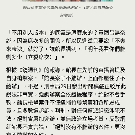
賴香伶向館長透露想要通過法案。（圖／翻攝自賴香
伶臉書）
「不用別人版本」的底氣是怎麼來的？黃國昌無奈
說，因為席次多的關係，所以民進黨只要說「不爽
來表決」就好了，讓館長諷刺，「明年我看你們能
剩多少（立委席次）」。
根據《鏡週刊》的報導，館長在先前的直播曾提及
自身槍擊案，「館長案子不能辦，上面都壓住了不
給辦」，不過，刑事局29日發出新聞稿嚴正駁斥此
說法非事實，強調辦案全依證據
程序
，絕對不會手
軟，館長槍擊案件不僅逮捕竹聯幫寶和會所屬成
員，且多數遭起訴、判刑，對任何幫派組織涉犯不
法，絕對會嚴加究辦，並無政治立場考量，反駁網
紅館長不實言論，「絕對沒有不能辦的案件，更沒