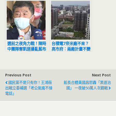
選前之夜角力戰！陳時
台積電7奈米廠不來？
中團隊奪凱道擾亂藍布
高市府：兩廠計畫不變
局
Previous Post
Next Post
國民黨不是只有你！王鴻薇
館長合體黃國昌怒轟「黑道治
出戰立委補選「老公氣瘋不接
國」 一夜破50萬人次觀戰
電話」