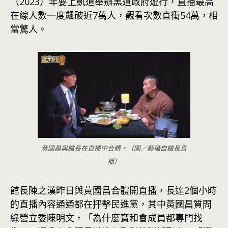
（2023）年要上凱道舉辦黑道政府遊行，直播最高
在線人數一度飆破近7萬人，觀看次數直衝54萬，相
當驚人。
黃國昌與館長在直播中合體。（圖／翻攝自館長直
播）
館長陳之漢昨日與黃國昌合體開直播，長達2個小時
的直播內容通通都在抨擊民進黨，其中黃國昌質問
綠營立委陳明文，「為什麼寶和會成員都專門找