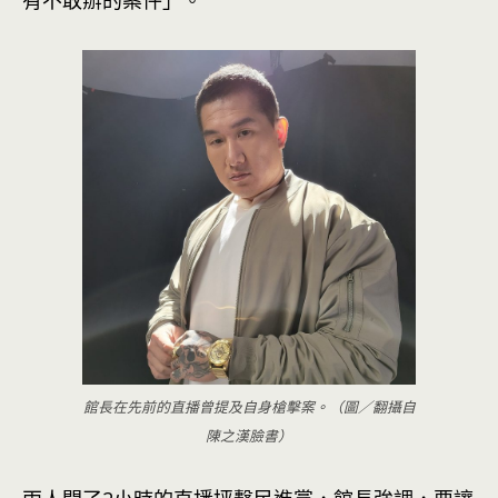
有不敢辦的案件」。
館長在先前的直播曾提及自身槍擊案。（圖／翻攝自
陳之漢臉書）