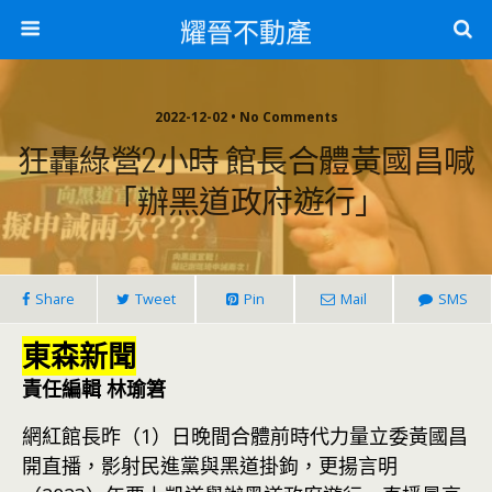
耀晉不動產
2022-12-02 • No Comments
狂轟綠營2小時 館長合體黃國昌喊
「辦黑道政府遊行」
Share
Tweet
Pin
Mail
SMS
東森新聞
責任編輯 林瑜䇹
網紅館長昨（1）日晚間合體前時代力量立委黃國昌
開直播，影射民進黨與黑道掛鉤，更揚言明