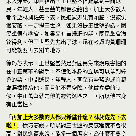
末大爆卦》節目指出，王世堅不但能拿到中間選
民、年輕人，甚至藍的都會投給他，加上大多數人
都希望林昶佐先下去，民進黨如果有頭腦、沒被仇
恨蒙蔽，一定提王世堅。如果沒提王世堅的話，國
民黨很有機會。如果又有黃珊珊的話，國民黨會漁
翁得利。但王世堅先拋出了球，還在考慮的黃珊珊
可能就要再去別的地方。
徐巧芯表示，王世堅當然是對國民黨來說最害怕的
在中正萬華的對手，不僅他本身的立場可以拿到綠
色的票，中間選民、年輕人，甚至有些藍的或許都
會選擇投給他。而且他不是空降，他做立委的時
候，中正
萬華
就是他的經營選區之一，所以他本身
有正當性。
「
再加上大多數的人都只希望什麼？林昶佐先下去
啦！
」徐巧芯說，所以對王世堅的反感程度不會很
高，對民進黨來說，能多一個席次，為什麼不要？