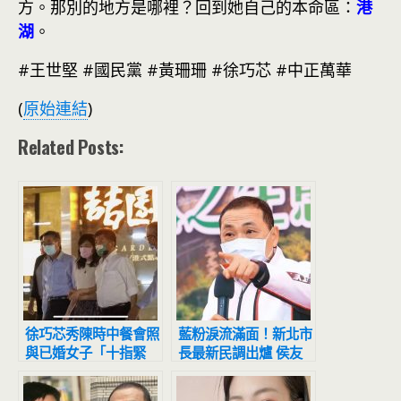
方。那別的地方是哪裡？回到她自己的本命區：
港
湖
。
#王世堅 #國民黨 #黃珊珊 #徐巧芯 #中正萬華
(
原始連結
)
Related Posts:
徐巧芯秀陳時中餐會照
藍粉淚流滿面！新北市
與已婚女子「十指緊
長最新民調出爐 侯友
扣」丈夫就在旁邊
宜超震撼