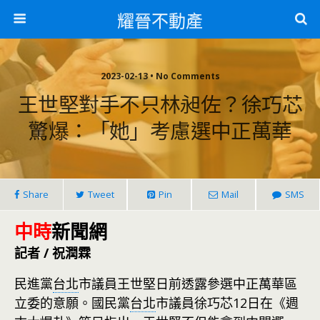
耀晉不動產
2023-02-13 • No Comments
王世堅對手不只林昶佐？徐巧芯
驚爆：「她」考慮選中正萬華
Share
Tweet
Pin
Mail
SMS
中時
新聞網
記者 / 祝潤霖
民進黨
台北
市議員王世堅日前透露參選中正萬華區
立委的意願。國民黨
台北
市議員徐巧芯12日在《週