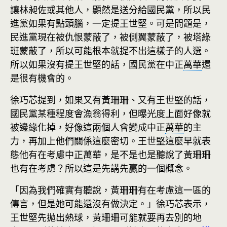
讓林昶佐或其他人，顯然是送分給國民黨，所以民
進黨如果有點頭腦，一定提王世堅。可是問題是，
民進黨現在被仇恨蒙蔽了，被側翼蒙蔽了，被塔綠
班蒙蔽了，所以可能根本就提不出這樣子的人選。
所以如果沒有提王世堅的話，國民黨在中正
萬華
還
是很有機會的。
徐巧芯提到，如果又有黃珊珊、又有王世堅的話，
國民黨某種程度會漁翁得利，但曝光度上面好像就
被邊緣化掉，好像這兩個人會變成中正
萬華
的主
力，再加上他們關係這麼密切。王世堅這麼早就表
態他有在考慮中正
萬華
，是不是也是聽說了黃珊珊
也有在考慮？所以這是先講先贏的一個概念。
「因為我們確實有聽說，黃珊珊有在考慮這一區的
傳言，但是她可能還沒有做決定。」徐巧芯表示，
王世堅先拋出熱球，黃珊珊可能就要再去別的地