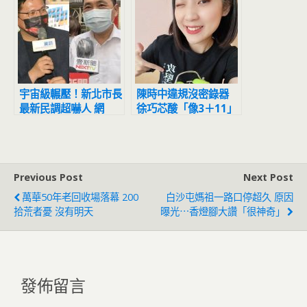
宇宙級輾壓！新北市長
陳時中違規沒密錄器
最新民調超嚇人 網
徐巧芯酸「像3＋11」
驚：滅亡計畫開始
碰到他資料就不見
Previous Post
Next Post
萬華50年老回收場落幕 200
白沙屯媽祖一路口停超久 原因
拾荒者憂 沒有明天
曝光⋯香燈腳大讚「很神奇」
發佈留言