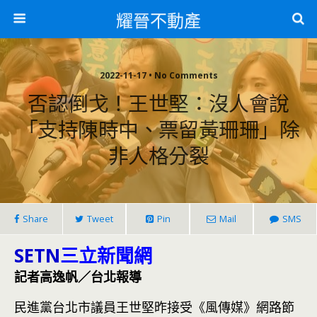
耀晉不動產
2022-11-17 • No Comments
否認倒戈！王世堅：沒人會說
「支持陳時中、票留黃珊珊」除
非人格分裂
Share
Tweet
Pin
Mail
SMS
SETN
三立新聞網
記者高逸帆／台北報導
民進黨台北市議員王世堅昨接受《風傳媒》網路節