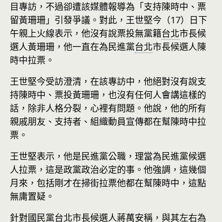
目專訪，不過卻遭該媒體報導為「支持陳時中、票
留黃珊珊」引發爭議。對此，王世堅今（17）日下
午親上火線表示，他沒有說票投無黨籍
台北
市長候
選人黃珊珊，他一直在為民進黨
台北
市長候選人陳
時中拉票。
王世堅今受訪澄清，在該專訪中，他絕對沒有說支
持陳時中、票投黃珊珊，也沒有任何人會講這樣的
話，除非人格分裂，心裡有問題。他說，他的所有
親戚朋友、支持者、組織動員宣傳都在幫陳時中拉
票。
王世堅表示，他是民進黨公職，理當為民進黨候選
人拉票，這是政黨政治必定的事。他強調，這幾個
月來，包括剛才在掃街拉票他都在幫陳時中，這點
無庸置疑。
針對國民黨
台北
市長候選人蔣萬安稱，與其左右為