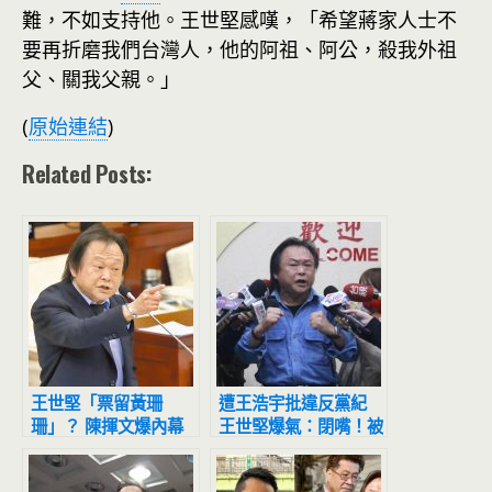
難，不如支持他。王世堅感嘆，「希望蔣家人士不
要再折磨我們台灣人，他的阿祖、阿公，殺我外祖
父、關我父親。」
(
原始連結
)
Related Posts:
王世堅「票留黃珊
遭王浩宇批違反黨紀
珊」？ 陳揮文爆內幕
王世堅爆氣：閉嘴！被
高嘉瑜喊：絕對不可能
罷免就回去當太監