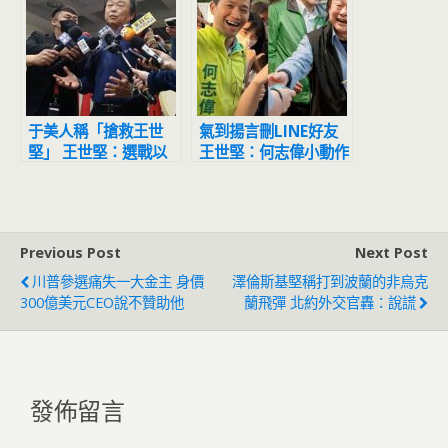
于美人稱「搶救王世
氣到揚言刪LINE好友
堅」 王世堅：選戰以
王世堅：何志偉小動作
來最溫暖的話
太糟糕！沒資格當朋友
Previous Post
Next Post
川普參選痛失一大金主 身價
澤倫斯基堅稱打到波蘭的非烏克
300億美元CEO說不贊助他
蘭飛彈 北約外交官轟：說謊
發佈留言