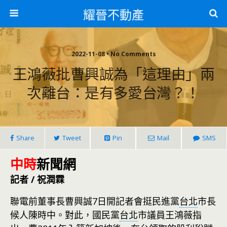
耀晉不動產
2022-11-08 • No Comments
王鴻薇批曹興誠為「這理由」兩
次離台：是有多愛台灣？！
Share
Tweet
Pin
Mail
SMS
中時
新聞網
記者 / 祝潤霖
聯電前董事長曹興誠7日開記者會挺民進黨
台北
市長
候人陳時中。對此，國民黨
台北
市議員王鴻薇指