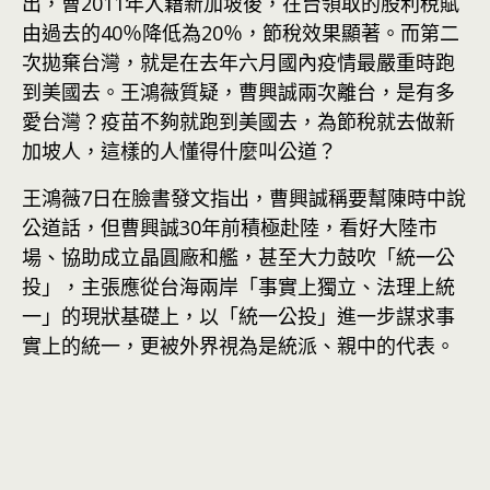
出，曹2011年入籍新加坡後，在台領取的股利稅賦
由過去的40％降低為20％，節稅效果顯著。而第二
次拋棄台灣，就是在去年六月國內疫情最嚴重時跑
到美國去。王鴻薇質疑，曹興誠兩次離台，是有多
愛台灣？疫苗不夠就跑到美國去，為節稅就去做新
加坡人，這樣的人懂得什麼叫公道？
王鴻薇7日在臉書發文指出，曹興誠稱要幫陳時中說
公道話，但曹興誠30年前積極赴陸，看好大陸市
場、協助成立晶圓廠和艦，甚至大力鼓吹「統一公
投」，主張應從台海兩岸「事實上獨立、法理上統
一」的現狀基礎上，以「統一公投」進一步謀求事
實上的統一，更被外界視為是統派、親中的代表。