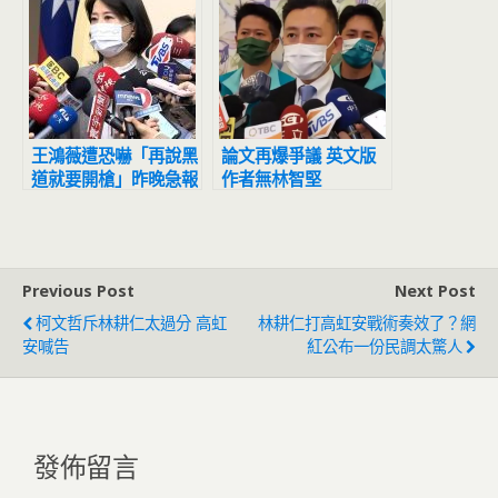
王鴻薇遭恐嚇「再說黑
論文再爆爭議 英文版
道就要開槍」昨晚急報
作者無林智堅
案
Previous Post
Next Post
柯文哲斥林耕仁太過分 高虹
林耕仁打高虹安戰術奏效了？網
安喊告
紅公布一份民調太驚人
發佈留言