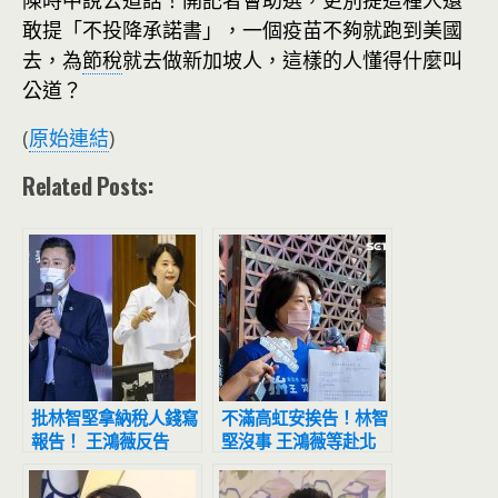
陳時中說公道話！開記者會助選，更別提這種人還
敢提「不投降承諾書」，一個疫苗不夠就跑到美國
去，為
節稅
就去做新加坡人，這樣的人懂得什麼叫
公道？
(
原始連結
)
Related Posts:
批林智堅拿納稅人錢寫
不滿高虹安挨告！林智
報告！ 王鴻薇反告
堅沒事 王鴻薇等赴北
「誣告」連指導教授一
檢告發竹科管理局
起告