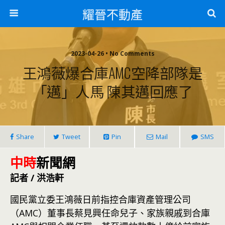
耀晉不動產
2023-04-26 • No Comments
王鴻薇爆合庫AMC空降部隊是
「邁」人馬 陳其邁回應了
Share
Tweet
Pin
Mail
SMS
中時
新聞網
記者 / 洪浩軒
國民黨立委王鴻薇日前指控合庫資產管理公司
（AMC）董事長蔡見興任命兒子、家族親戚到合庫