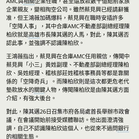
AMC與
相關
企業任職，甚至還放款數十億給前家族
企業親友，變相掏空公司。雖然蔡見興已經請辭獲
准，但王鴻薇加碼爆料，蔡見興在職時安插許多
「空降人事」，其中合庫AMC不動產部副總經理陳
柏欣就是
高雄
市長陳其邁的人馬，對此，陳其邁否
認此事，並強調不認識陳柏欣。
王鴻薇指出，蔡見興在合庫AMC任用親信，傳聞中
蔡見興「小三」黃姓副理、不動產部副總經理陳柏
欣、吳姓經理、稽核部莊姓稽核事務員等都是靠關
係的「空降奇兵」。而陳柏欣則是這次都更危老代
墊款放水的
關鍵
人物，傳聞陳柏欣是由陳其邁方面
介紹，有強大後台。
對此，陳其邁26日召集市府各局處首長舉辦市政會
議，在會議開始前接受媒體聯訪。他出面澄清強
調，自己不認識陳柏欣這個人，也從來不過問
銀行
的相關生態。