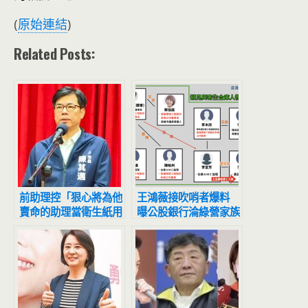
(
原始連結
)
Related Posts:
前助理控「狠心將為他
王鴻薇接吹哨者爆料
賣命的助理當衛生紙用
曝公股銀行淪綠營家族
完即丟」 陳其邁回應
寄生金庫
了