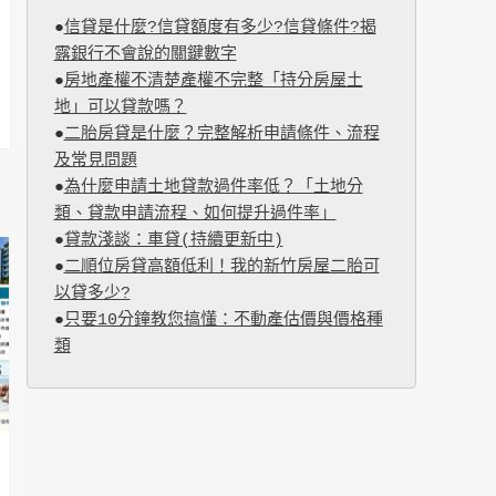
●
信貸是什麼?信貸額度有多少?信貸條件?揭
露銀行不會說的關鍵數字
●
房地產權不清楚產權不完整「持分房屋土
地」可以貸款嗎？
●
二胎房貸是什麼？完整解析申請條件、流程
及常見問題
●
為什麼申請土地貸款過件率低？「土地分
類、貸款申請流程、如何提升過件率」
●
貸款淺談：車貸(持續更新中)
●
二順位房貸高額低利！我的新竹房屋二胎可
以貸多少?
●
只要10分鐘教您搞懂：不動產估價與價格種
類