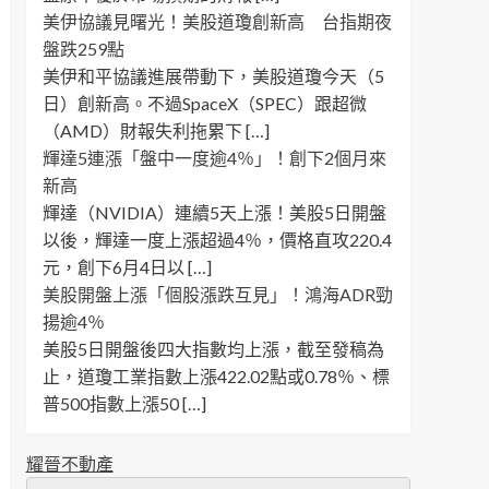
美伊協議見曙光！美股道瓊創新高 台指期夜
盤跌259點
美伊和平協議進展帶動下，美股道瓊今天（5
日）創新高。不過SpaceX（SPEC）跟超微
（AMD）財報失利拖累下 […]
輝達5連漲「盤中一度逾4％」！創下2個月來
新高
輝達（NVIDIA）連續5天上漲！美股5日開盤
以後，輝達一度上漲超過4％，價格直攻220.4
元，創下6月4日以 […]
美股開盤上漲「個股漲跌互見」！鴻海ADR勁
揚逾4％
美股5日開盤後四大指數均上漲，截至發稿為
止，道瓊工業指數上漲422.02點或0.78％、標
普500指數上漲50 […]
耀晉不動產