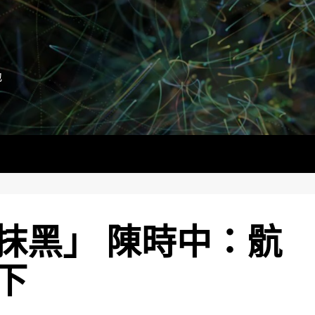
地
抹黑」 陳時中：骯
下