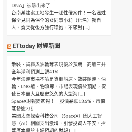
DNA」被驗出來了
台南某建案工地發生一起性侵案件！一名溫姓
保全見同為保全的女同事小莉（化名）獨自一
人，竟突從後方強行環抱，不顧對 […]
ETtoday 財經新聞
散裝、貨櫃與油輪等表現優於預期 商船三井
全年淨利預測上調41%
今年海運市場不論是貨櫃船運、散裝船運、油
輪、LNG船、物流等，市場表現優於預期，促
使日本最大且歷史悠久的大型海 […]
SpaceX財報變悲報！ 股價暴跌13.6%、市值
蒸發逾7兆
美國太空探索科技公司（SpaceX）因人工智
慧（AI）相關支出激增，引發投資人不安，掩
蓋原本優於市場預期的財報 […]