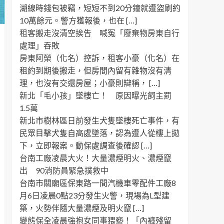
湖線時錢包被竊，短短不到20分鐘就遭盜刷約
10萬餘元。警方獲報後，也在 […]
租客搬走沒清空挨告 喊冤「廢棄物房東自行
處理」吞敗
房東阿榮（化名）控訴，租客小豪（化名）在
租約到期後搬走，但房間內留有雜物沒有清
理，也沒有交還房屋；小豪則辯稱， […]
新北「毛小孩」墜樓亡！ 原因曝光飼主罰
1.5萬
新北市樹林區日前發生犬隻墜樓死亡事件，有
民眾目擊犬隻自高處墜落，認為遭人從樓上拋
下，立即報案。動保處調查後確認 […]
台南工廠凌晨大火！大量濃煙明火、濃煙竄
出 90消防員緊急撲救中
台南市關廟區保東路一間汽機車零配件工廠8
月6日凌晨0點23分發生火警，現場為L型建
築，火勢伴隨大量濃煙及明火竄 […]
變態保全凌晨強抱女同事猥褻！「內褲殘留