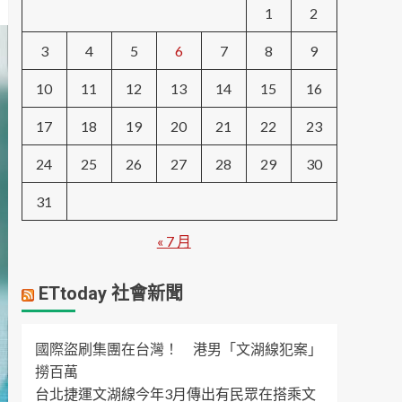
1
2
3
4
5
6
7
8
9
10
11
12
13
14
15
16
17
18
19
20
21
22
23
24
25
26
27
28
29
30
31
« 7 月
ETtoday 社會新聞
國際盜刷集團在台灣！ 港男「文湖線犯案」
撈百萬
台北捷運文湖線今年3月傳出有民眾在搭乘文