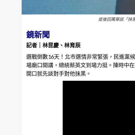
疫後回萬華談「抹黑
鏡新聞
記者｜林昆慶、林育辰
選戰倒數16天！北市選情非常緊張，民進黨
場廟口開講，總統蔡英文到場力挺。陳時中在
開口就先談對手對他抹黑。