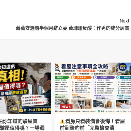
主委選舉…台北市
先蔣萬安 29.5% 看
關鍵
好度由蔣萬安領先
Next
蔣萬安選前半個月辭立委 黃珊珊反酸：作秀的成分居高
NEWS
怕你知道的驗屋真
看房只看裝潢會後悔！看屋
萬驗屋值得嗎？一場漏
前到簽約前「完整檢查清