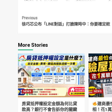
判決：LSE提供不實
他再爆驚人猛料：
黨
名單給台灣
有3個
成
Continue
Previous
徐巧芯公布「LINE對話」打臉陳時中：你要確定欸
Reading
More Stories
NEWS
NEWS
房貸抵押權設定金額為何比貸
建商最
款高？銀行不會告訴你的關鍵
相！花1