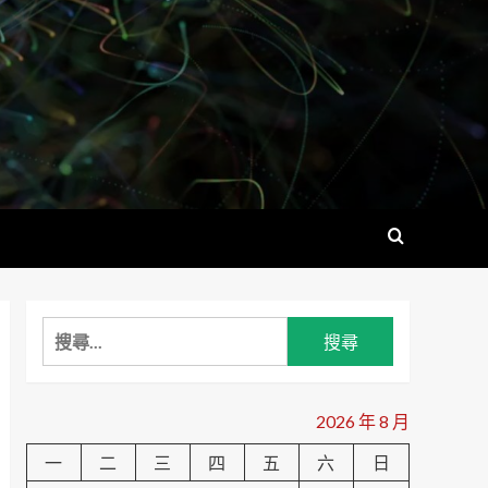
搜
尋
關
鍵
2026 年 8 月
字:
一
二
三
四
五
六
日