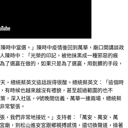
選，陳時中當選。」陳時中疫情後回到萬華，廟口開講談政
人陳時中：「光榮的印記，被他抹黑成一種邪惡的痕
為了選贏在做的，如果只是為了選贏，用骯髒的手段，
7天，總統蔡英文這話說得很酸。總統蔡英文：「這個時
，有時候也越來越沒有禮貌，甚至超過範圍的也不
政策，深入社區，9號晚間
信義
、萬華一連兩場，總統蔡
非常緊張。
張，我們非常地接近。」支持者：「萬安、萬安、萬
宮廟，到松山進安宮跟鄉親搏感情，還切換聲道，操著