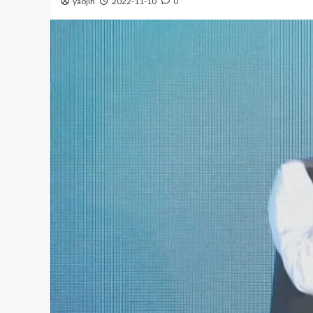
yaojin
2022-11-10
0