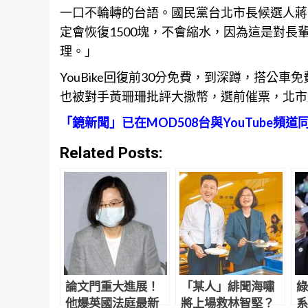
一口不輪轉的台語。國民黨
台北
市長候選人蔣
定會恢復1500塊，不會縮水，因為這是對長
理。」
YouBike回復前30分免費，到深蹲，搭公
也被對手黃珊珊批評大撒幣，選前催票，北市
「鏡新聞」已在MOD508台與YouTube頻道
Related Posts:
論文門重大進展！
「某人」緋聞海嘯
綠
他爆英國法庭最新
將上場救林智堅？
系