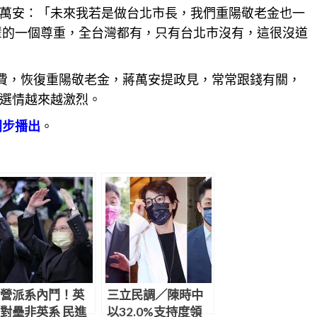
萬安：「未來我若是做台北市長，我們重陽敬老金也一
輩的一個尊重，全台灣都有，只有
台北
市沒有，這很沒道
車免費，恢復重陽敬老金，蔣萬安提政見，常常跟錢有關，
選情越來越激烈。
同步播出
。
營派系內鬥！英
三立民調／陳時中
對壘非英系 民進
以32.0%支持度領