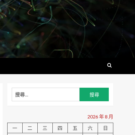
搜
尋
關
鍵
2026 年 8 月
字:
一
二
三
四
五
六
日