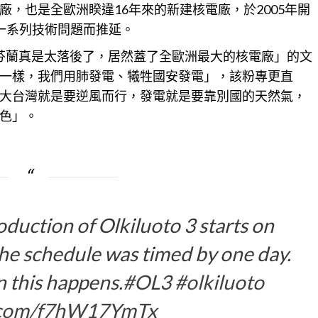
廠，也是全歐洲睽違16年來的新建核電廠，於2005年開
一系列技術問題而推延。
「芬蘭真是太落後了，居然蓋了全歐洲最大的核電廠」的文
一樣，我們用肺發電、犧牲國安發電」，該粉專更直
大
台灣
就是要逆風而行，發電就是要靠別國的天然氣，
色」。
oduction of Olkiluoto 3 starts on
The schedule was timed by one day.
n this happens.
#OL3
#olkiluoto
r.com/f7hW17YmTx