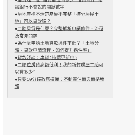
●
信貸是什麼?信貸額度有多少?信貸條件?揭
露銀行不會說的關鍵數字
●
房地產權不清楚產權不完整「持分房屋土
地」可以貸款嗎？
●
二胎房貸是什麼？完整解析申請條件、流程
及常見問題
●
為什麼申請土地貸款過件率低？「土地分
類、貸款申請流程、如何提升過件率」
●
貸款淺談：車貸(持續更新中)
●
二順位房貸高額低利！我的新竹房屋二胎可
以貸多少?
●
只要10分鐘教您搞懂：不動產估價與價格種
類