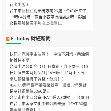
行爬出脫困
台中市新社往龍安橋方向9K處，今(8)日中午
12時04分時一輛自小客車行經該處時，疑因
女性駕駛路況不熟撞上指示 […]
ETtoday 財經新聞
快訊／汽機車主注意！ 中油下周汽、柴油價
格維持不變
台灣中油公司今（8）日宣布，自下周一（10
日）凌晨零時起至8月16日晚上12時止，汽、
柴油價格維持不調整，分別 […]
IEAT80週年嘉年華溫馨登場 連續57年累計
捐款社福單位5060萬元
台北市進出口公會(IEAT)邁入80週年，今(8)日
在台北市客家文化主題公園舉辦「IEAT 80週
年永續共善嘉 […]