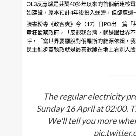
OL3反應爐是
芬蘭
40多年以來的首個新建核電
始建設，原本預計4年後投入運營，但卻遭遇
臉書粉專《政客爽》今（17）日PO出一篇
章狂酸蔡政府，「反觀我台灣，就是跟世界不
呼，「當世界要擺脫對俄羅斯的能源依賴，我
民主進步黨執政就是最喜歡跪在地上看別人臉
The regular electricity pr
Sunday 16 April at 02:00. 
We'll tell you more whe
pic.twitte