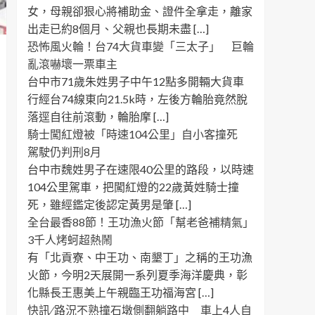
女，母親卻狠心將補助金、證件全拿走，離家
出走已約8個月、父親也長期未盡 […]
恐怖風火輪！台74大貨車變「三太子」 巨輪
亂滾嚇壞一票車主
台中市71歲朱姓男子中午12點多開輛大貨車
行經台74線東向21.5k時，左後方輪胎竟然脫
落逕自往前滾動，輪胎摩 […]
騎士闖紅燈被「時速104公里」自小客撞死
駕駛仍判刑8月
台中市魏姓男子在速限40公里的路段，以時速
104公里駕車，把闖紅燈的22歲黃姓騎士撞
死，雖經鑑定後認定黃男是肇 […]
全台最香88節！王功漁火節「幫老爸補精氣」
3千人烤蚵超熱鬧
有「北貢寮、中王功、南墾丁」之稱的王功漁
火節，今明2天展開一系列夏季海洋慶典，彰
化縣長王惠美上午親臨王功福海宮 […]
快訊 ∕ 路況不熟撞石墩側翻躺路中 車上4人自