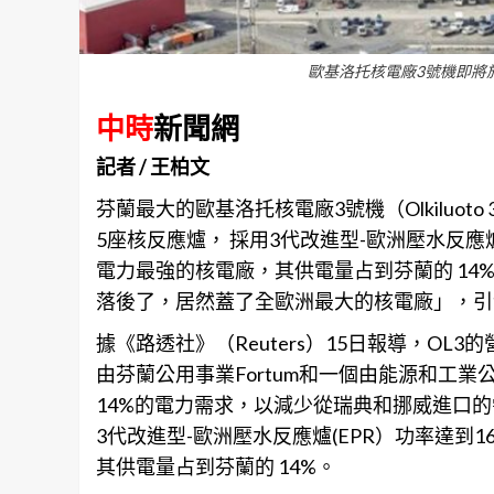
歐基洛托核電廠3號機即將於本週
中時
新聞網
記者 / 王柏文
芬蘭
最大的歐基洛托核電廠3號機（Olkiluo
5座核反應爐， 採用3代改進型-歐洲壓水反應
電力最強的核電廠，其供電量占到芬蘭的 1
落後了，居然蓋了全歐洲最大的核電廠」，引
據《路透社》（Reuters）15日報導，OL3
由芬蘭公用事業Fortum和一個由能源和工
14%的電力需求，以減少從瑞典和挪威進口的
3代改進型-歐洲壓水反應爐(EPR）功率達到
其供電量占到芬蘭的 14%。