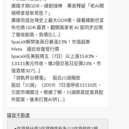
廣達才剛GDR、緯創接棒 專家釋疑「老AI開
槓桿會是新常態？」
廣達完成台灣史上最大GDR案，接著緯創也宣
布也將 GDR 募資。翻開兩家老 AI 是同步出現
了營收創高、負債比 […]
SpaceX解禁後兩日暴漲23%！市值超車
Meta 逼近收復發行價
SpaceX在美股周五（7日）以上漲15.83%、
133.11美元作收，連2個交易日反彈23%，市
值激增327 […]
「滑軌界台積電」 股后川湖揭密
股后「川湖」（2059）7日漲停收11110元，
引起市場關注。根據了解，川湖原是從家具配
件起家，後來打進AI供 […]
耀晉不動產