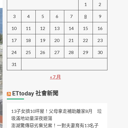
1
2
3
4
5
6
7
8
9
10
11
12
13
14
15
16
17
18
19
20
21
22
23
24
25
26
27
28
29
30
31
« 7 月
ETtoday 社會新聞
13子女擠10坪屋！父母拿走補助離家8月 垃
圾滿地幼童深夜遊蕩
澎湖驚傳惡劣棄兒案！一對夫妻育有13名子