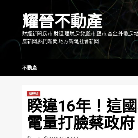
Skip
to
耀晉不動產
content
財經新聞,房市,財經,理財,房貸,股市,匯市,基金,外幣,房
產新聞,熱門新聞,地方新聞,社會新聞
不動產
NEWS
睽違16年！這
電量打臉蔡政府