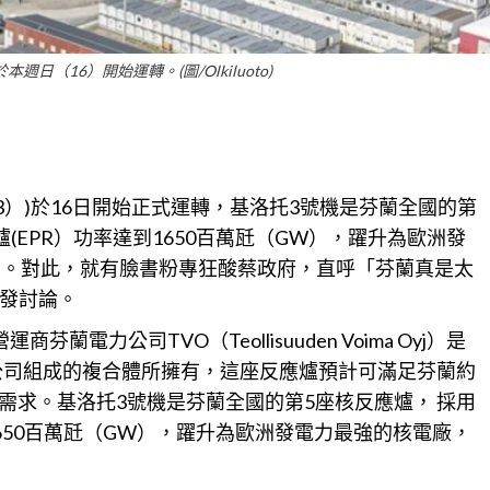
日（16）開始運轉。(圖/Olkiluoto)
to 3）)於16日開始正式運轉，基洛托3號機是芬蘭全國的第
爐(EPR）功率達到1650百萬瓩（GW），躍升為歐洲發
4%。對此，就有臉書粉專狂酸蔡政府，直呼「芬蘭真是太
發討論。
的營運商
芬蘭
電力公司TVO（Teollisuuden Voima Oyj）是
業公司組成的複合體所擁有，這座反應爐預計可滿足芬蘭約
需求。基洛托3號機是芬蘭全國的第5座核反應爐， 採用
1650百萬瓩（GW），躍升為歐洲發電力最強的核電廠，