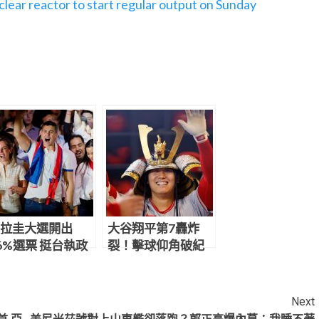
clear reactor to start regular output on Sunday
拉圭大選開出
大谷翔平第7轟炸
6%選票 挺台執政
裂！擊球仰角破紀
候選人宣告勝選
錄 飛6.98秒才落地
Next