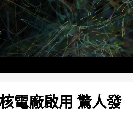
地
國核電廠啟用 驚人發