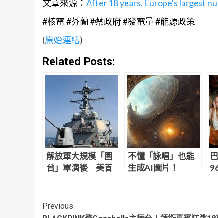
文章來源：
After 18 years, Europe's largest nu
#核電 #芬蘭 #蔡政府 #發電量 #能源政策
(
原始連結
)
Related Posts:
解放軍大規模「圍
不懂「詠唱」也能
巴
台」軍演後 美首
生成AI圖片！
9
艘軍艦通過台灣海
Midjourney超狂新
黨
峽
功能，直接讓AI反
推提示詞
Continue
Previous