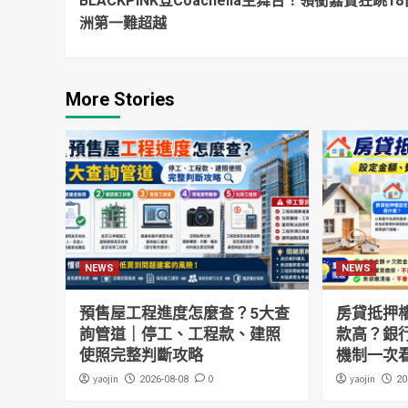
BLACKPINK登Coachella主舞台！領銜嘉賓狂跳18
Reading
洲第一難超越
More Stories
NEWS
NEWS
預售屋工程進度怎麼查？5大查
房貸抵押
詢管道｜停工、工程款、建照
款高？銀
使照完整判斷攻略
機制一次
yaojin
0
yaojin
2026-08-08
20