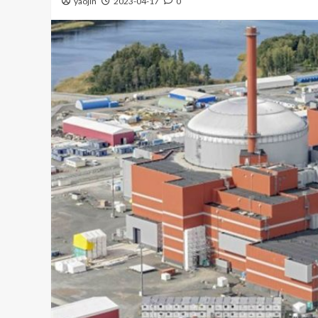
yaojin
2023-04-17
0