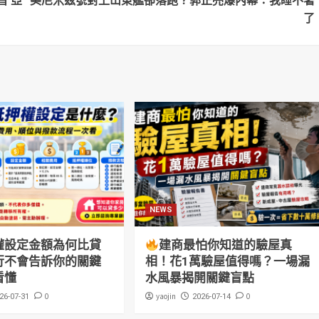
首 亞
美尼米茲號對上山東艦卻落跑？郭正亮爆內幕：我睡不著
了
NEWS
權設定金額為何比貸
建商最怕你知道的驗屋真
行不會告訴你的關鍵
相！花1萬驗屋值得嗎？一場漏
看懂
水風暴揭開關鍵盲點
0
yaojin
0
26-07-31
2026-07-14