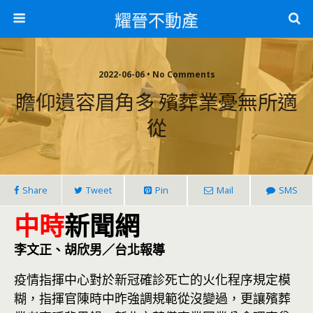
耀晉不動產
2022-06-06 • No Comments
瞻仰遺容眉角多 殯葬業憂無所適
從
Share
Tweet
Pin
Mail
SMS
中時
新聞網
李文正、胡欣男／台北報導
疫情指揮中心對於新冠確診死亡的火化程序規定模
糊，指揮官陳時中昨強調規範從沒變過，更讓殯葬