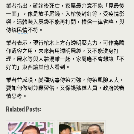
業者指出，確診後死亡，家屬最介意不能「見最後
一面」，像是放手尾錢、入棺後封釘等，受疫情影
響，遺體裝入屍袋不能再打開，禮俗一律省略，與
傳統
民情
不符。
業者表示，現行棺木上方有透明壓克力，可作為瞻
仰遺容之用，未來若用透明屍袋，又不能洗身打
理，屍水等與大體混雜一起，家屬應不會想讓「不
好的」東西讓其他人看到。
業者並感嘆，變種病毒傳染力強，傳染風險太大，
要如何做到兼顧習俗，又保護殯葬人員，政府該審
慎思考。
Related Posts: