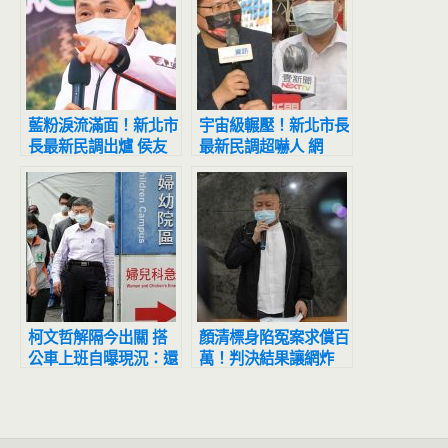
藍粉淚流滿面！新北市
宇宙級輾壓！新北市長
長最新民調出爐 侯友
最新民調超嚇人 網
宜超震撼
驚：滅亡計畫開始
柯文哲解隔今出關 搭
顏清標身陷冤案求償百
公車上班自曝現況：還
萬！判決結果讓網炸
是咳
鍋：官逼民反