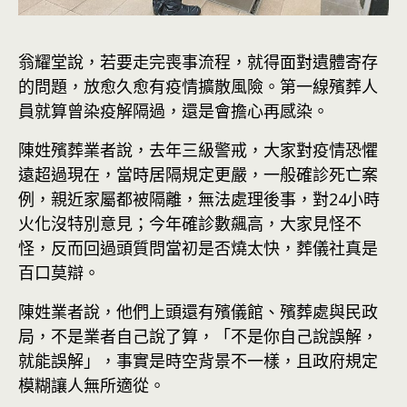
翁耀堂說，若要走完喪事流程，就得面對遺體寄存
的問題，放愈久愈有疫情擴散風險。第一線殯葬人
員就算曾染疫解隔過，還是會擔心再感染。
陳姓殯葬業者說，去年三級警戒，大家對疫情恐懼
遠超過現在，當時居隔規定更嚴，一般確診死亡案
例，親近家屬都被隔離，無法處理後事，對24小時
火化沒特別意見；今年確診數飆高，大家見怪不
怪，反而回過頭質問當初是否燒太快，葬儀社真是
百口莫辯。
陳姓業者說，他們上頭還有殯儀館、殯葬處與民政
局，不是業者自己說了算，「不是你自己說誤解，
就能誤解」，事實是時空背景不一樣，且政府規定
模糊讓人無所適從。