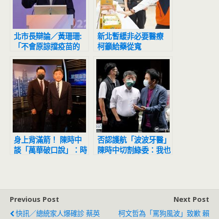
北市長辯論／黃珊珊:
新北暫緩非必要醫療
「不會原諒擋疫苗的
柯籲給藥從寬
人」 陳時中：去怪中
國大陸啊
身上背滿箭！ 陳時中
否認護航「波波牙醫」
談「萬華破口說」：時
陳時中切割綠委：我也
間倒回，不會接防疫指
是反對立場
揮官
Previous Post
Next Post
快訊／總統家人爆確診 蔡英
柯文哲為「罵狗風波」致歉 賴