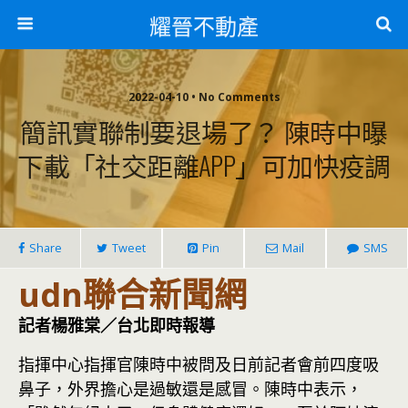
耀晉不動產
2022-04-10 • No Comments
簡訊實聯制要退場了？ 陳時中曝
下載「社交距離APP」可加快疫調
Share
Tweet
Pin
Mail
SMS
udn聯合新聞網
記者楊雅棠／台北即時報導
指揮中心指揮官陳時中被問及日前記者會前四度吸
鼻子，外界擔心是過敏還是感冒。陳時中表示，