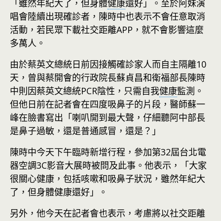
「雖然年紀大了，但身體
健康
還好」。至於阿妹演
唱會陸續出現確診者，陳時中也表示不會任意取消
活動，若民眾下載社交距離APP，就不會影響這麼
多萬人。
由於蔡英文總統日前因接觸確診家人而自主隔離10
天，曾與蔡開會的行政院長蘇貞昌和衛福部長陳時
中則因蔡英文總統PCR陰性，只需自我
健康
監測。
但他日前在記者會在四度吸鼻子的片段，醫師蘇一
峰在臉書寫出「喇叭開到最大聲，仔細聽阿中部長
是鼻子過敏，還是普通感冒，還是？」
陳時中今天下午臨時新增行程，參加第32屆台北電
器空調3C影音大展時被問及此事。他表示，「大家
很關心健康，包括咳嗽和吸鼻子狀況，雖然年紀大
了，但身體健康還好」。
另外，他今天在記者會也表示，考慮將以社交距離