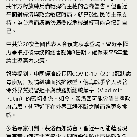
共軍方釋放練兵備戰捍衛主權的含糊警告。但習近
平面對經濟與政治敏感時局，就算鼓動民族主義支
持，為台灣而讓局勢演變成危機最終可能會傷到自
己。
中共第20次全國代表大會預定秋季登場，習近平極
力爭取打破傳統的總書記第3任期，確保未來5年繼
續主導黨內決策。
報導提到，中國經濟成長因COVID-19（2019冠狀病
毒疾病）疫情糾纏而搖搖欲墜，俄烏戰爭陷入膠著
令外界質疑習近平與俄羅斯總統蒲亭（Vladimir
Putin）的密切關係。如今，裴洛西可能會晤台灣政
府高層，使習近平在外界耳語不斷之際面臨更多挑
戰。
多名專家研判，裴洛西如訪台，習近平可能藉展現
軍事實力傳達北京怒火，同時設法防止局勢陷入危