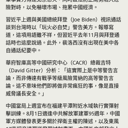
險對峙，以免嚇壞市場、拖累中國經濟。
習近平上週與美國總統拜登（Joe Biden）視訊通話
談到台灣時以「玩火必自焚」警告美方。報導寫
道，這項用語雖不祥，但習近平去年11月與拜登通
話時也這麼說過。此外，裴洛西沒有出現在美中各
自通話紀要中。
華府智庫高等中國研究中心（CACR）總裁吉特
（David Gitter）分析：「這實際上是中等警告言
論，而非傳達有戰爭等級風險胃納的高等警告言
論。這不意味他們即將做非常瘋狂的事，像是直接
威脅議長安全。」
中國當局上週宣布在福建平潭附近水域執行實彈射
擊訓練。8月1日適逢中共解放軍建軍95週年，中國
軍方媒體發表更多關於捍衛主權的陳述，以及東風