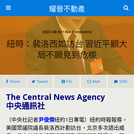
耀晉不動產
2022-08-02 • No Comments
紐時：裴洛西如訪台 習近平顧大
局不願見到危機
Share
Tweet
Pin
Mail
SMS
The Central News Agency
中央通訊社
（中央社記者
尹俊傑
紐約1日專電）紐約時報報導，
美國眾議院議長裴洛西計劃訪台，北京多次語出威