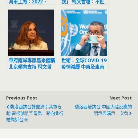
海軍上將：2022、
我」 柯文哲嗆：不扯
2023就有可能
我名字誰理你？
華府兩岸專家葛來儀稱
世衛：全球COVID-19
北京傾向支持 柯文哲
疫情減緩 中東及東南
︰我最能與中美溝通
亞除外
Previous Post
Next Post
裴洛西訪台計畫恐引共軍妄
裴洛西若訪台 中國大陸反應的
動 雷根號航空母艦一路向北行
明示與暗示一次看
駛靠近台灣