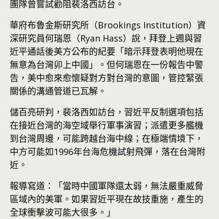
團隊曾嘗試勸阻裴洛西訪台。
華府布魯金斯研究所（Brookings Institution）資
深研究員何瑞恩（Ryan Hass）說，拜登上週與習
近平通話後美方公布的紀要「暗示拜登表明他現在
無意為台灣卯上中國」。但何瑞恩在一份報告中警
告，美中愈來愈懷疑對方對台灣的意圖，管控緊張
關係的溝通管道已瓦解。
儲百亮研判，裴洛西如訪台，習近平反制選項包括
在接近台灣的海空域舉行軍事演習；派遣更多艦機
到台灣周邊，可能跨越台海中線；在極端情境下，
中方可能如1996年台海危機試射飛彈，落在台灣附
近。
報導寫道：「當時中國軍隊還太弱，無法嚴重威脅
區域內的美軍。如果習近平現在故技重施，產生的
全球衝擊波可能大很多。」