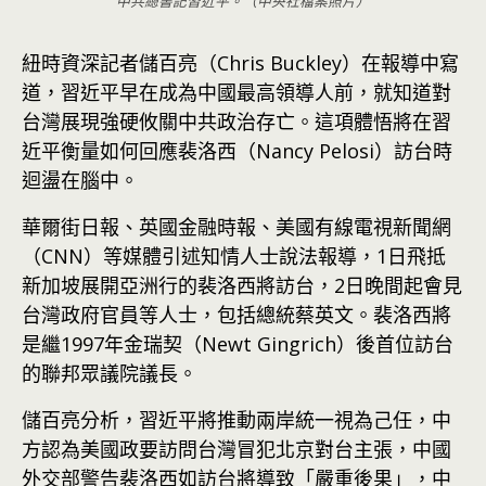
中共總書記習近平。（中央社檔案照片）
紐時資深記者儲百亮（Chris Buckley）在報導中寫
道，習近平早在成為中國最高領導人前，就知道對
台灣展現強硬攸關中共政治存亡。這項體悟將在習
近平衡量如何回應裴洛西（Nancy Pelosi）訪台時
迴盪在腦中。
華爾街日報、英國金融時報、美國有線電視新聞網
（CNN）等媒體引述知情人士說法報導，1日飛抵
新加坡展開亞洲行的裴洛西將訪台，2日晚間起會見
台灣政府官員等人士，包括總統蔡英文。裴洛西將
是繼1997年金瑞契（Newt Gingrich）後首位訪台
的聯邦眾議院議長。
儲百亮分析，習近平將推動兩岸統一視為己任，中
方認為美國政要訪問台灣冒犯北京對台主張，中國
外交部警告裴洛西如訪台將導致「嚴重後果」，中