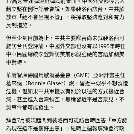
17高超音速彈道飛彈試射畫面。中國外交部發言人
趙立堅在例行記者會說，如果裴洛西訪台，中共解
放軍「絕不會坐視不管」，將採取堅決應對和有力
反制措施，
但至少到目前為止，中共主要喉舌尚未就裴洛西可
能訪台刊登評論，中國外交部也沒有以1995年時任
中華民國總統李登輝訪美前那般強硬的言語加劇美
中對峙。
華府智庫德國馬歇爾基金會（GMF）亞洲計畫主任
葛來儀（Bonnie Glaser）說，習近平似乎不想製造
危機，但如果中共軍機以有別於以往的方式接近台
灣，甚至進入台灣領空，無論習近平是否樂見，不
測事件都可能發生。
拜登7月被媒體問到裴洛西可能訪台時回答「軍方認
為現在這不是個好主意」，紐時上週報導拜登行政