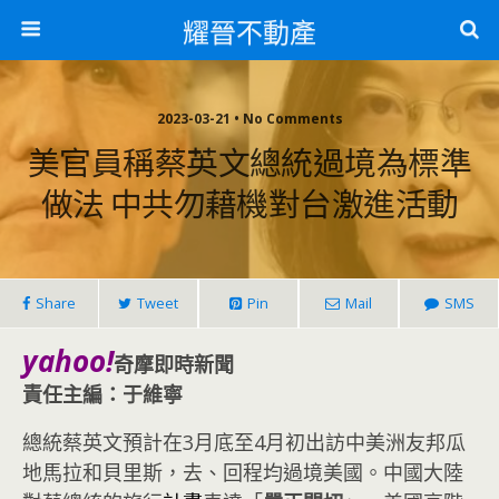
耀晉不動產
2023-03-21 • No Comments
美官員稱蔡英文總統過境為標準
做法 中共勿藉機對台激進活動
Share
Tweet
Pin
Mail
SMS
yahoo!
奇摩即時新聞
責任主編：于維寧
總統蔡英文預計在3月底至4月初出訪中美洲友邦瓜
地馬拉和貝里斯，去、回程均過境美國。中國大陸