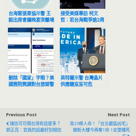
台海緊張東協示警 王
接受美媒專訪 柯文
毅出席會議晚宴突離場
哲：若台海戰爭逾2周
習近平會出事
刪除「國家」字眼？美
英特爾示警 台灣晶片
國務院微調對台旅遊警
供應鏈岌岌可危
示用字
Previous Post
Next Post
瑞信可可債台灣有這麼多？
背25條人命！「台北最猛凶宅」
郭正亮：官員的話最好別相信
錦新大樓今再奪1命 1女墜樓死