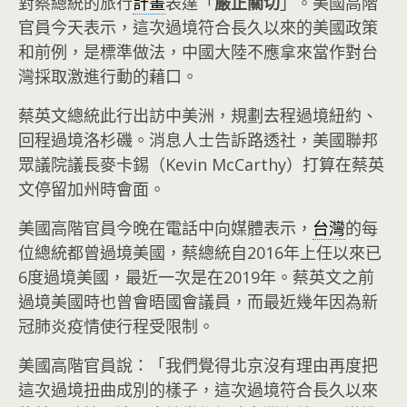
對蔡總統的旅行
計畫
表達「
嚴正關切
」。美國高階
官員今天表示，這次過境符合長久以來的美國政策
和前例，是標準做法，中國大陸不應拿來當作對台
灣採取激進行動的藉口。
蔡英文總統此行出訪中美洲，規劃去程過境紐約、
回程過境洛杉磯。消息人士告訴路透社，美國聯邦
眾議院議長麥卡錫（Kevin McCarthy）打算在蔡英
文停留加州時會面。
美國高階官員今晚在電話中向媒體表示，
台灣
的每
位總統都曾過境美國，蔡總統自2016年上任以來已
6度過境美國，最近一次是在2019年。蔡英文之前
過境美國時也曾會晤國會議員，而最近幾年因為新
冠肺炎疫情使行程受限制。
美國高階官員說：「我們覺得北京沒有理由再度把
這次過境扭曲成別的樣子，這次過境符合長久以來