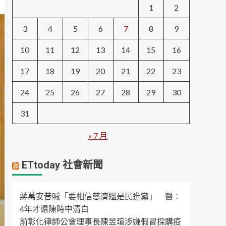
1
2
3
4
5
6
7
8
9
10
11
12
13
14
15
16
17
18
19
20
21
22
23
24
25
26
27
28
29
30
31
« 7 月
ETtoday 社會新聞
蔣萬安昔喊「要相信慈濟還是民進黨」 醫：
4年才還陳時中清白
前彰化律師公會理事長陳昱瑄涉嫌假冒採購疫