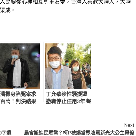
人民要從心裡相互尊重友愛，台灣人喜歡大陸人，大陸
渠成。
清標身陷冤案求
丁允恭涉性騷擾遭
百萬！判決結果
撤職停止任用3年 聲
網炸鍋：官逼民
請釋憲結果出爐
Next
0字遺
晨會搬進民眾黨？柯P被爆當眾嗆罵新光大公主幕僚