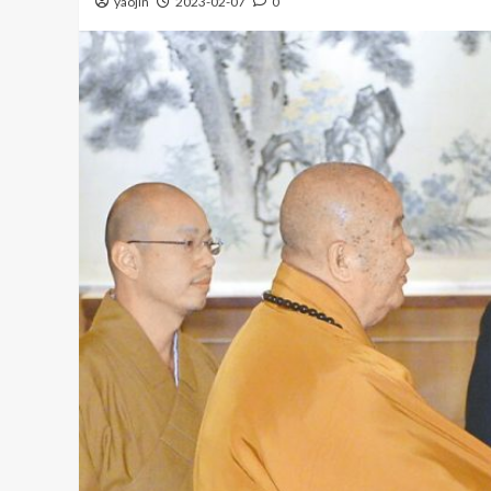
yaojin
2023-02-07
0