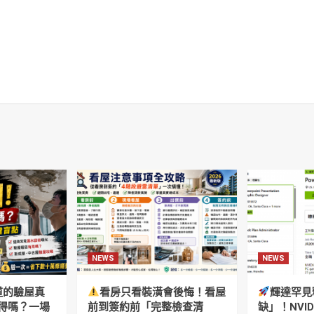
NEWS
NEWS
道的驗屋真
看房只看裝潢會後悔！看屋
輝達罕見
得嗎？一場
前到簽約前「完整檢查清
缺」！NVI