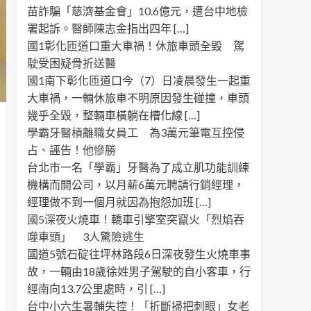
苗詐騙「慈濟基金會」10.6億元，遭台中地檢
署起訴。醫師陳志金指出四年 […]
國1彰化匝道口重大車禍！休旅車頭全毀 駕
駛受困疑骨折送醫
國1南下彰化匝道口今（7）日凌晨發生一起重
大車禍，一輛休旅車不明原因發生碰撞，車頭
幾乎全毀，整輛車橫躺在槽化線 […]
學霸牙醫槓離職女員工 為3萬元筆電互控侵
占、誣告！他慘勝
台北市一名「學霸」牙醫為了成立肌功能訓練
機構而開公司，以月薪6萬元聘請行銷經理，
經理做不到一個月就因為抱怨加班 […]
國5深夜火燒車！轎車引擎室突竄火「烈焰吞
噬車頭」 3人驚險逃生
國道5號石碇往坪林路段6日深夜發生火燒車事
故，一輛由18歲徐姓男子駕駛的自小客車，行
經南向13.7公里處時，引 […]
台中小六生暑輔失控！「折斷掃把刺眼」女老