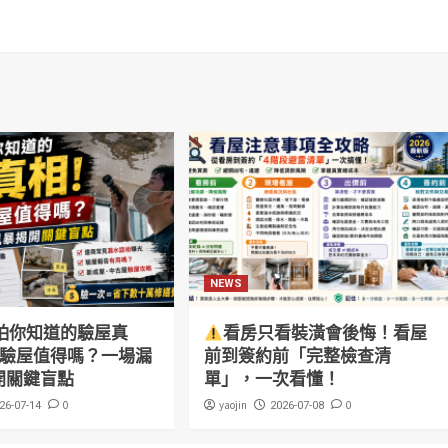
NEWS
怕你知道的驗屋真
看房只看裝潢會後悔！看屋
萬驗屋值得嗎？一場漏
前到簽約前「完整檢查清
開關鍵盲點
單」，一次看懂！
0
yaojin
0
26-07-14
2026-07-08