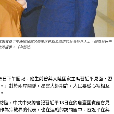
台國賓館會見了中國國民黨榮譽主席連戰及隨訪的台灣各界人士。圖為習近平
大師握手。（中新社）
5日下午圓寂。他生前曾與大陸國家主席習近平見面，習
。」對於兩岸
關係
，星雲大師期許，人民要從心裡相互
。
率團訪陸，中共中央總書記習近平18日在釣魚臺國賓館會見
作為宗教界的代表，也在連戰的訪問團中。習近平在與