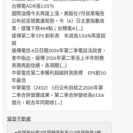
台積電ADR漲1.01％
國際油價今天再度上漲，美股在7月就業報告
公布前呈現震盪局勢，今（6）日主要指數收
黑，道瓊下跌464點；台積電A […]
遠傳第二季 EPS 創新高 年成長13.6%再度超
越
遠傳電信 6日召開2026年第二季電話法說會，
會中指出，遠傳 2026年第二季及上半年財務
表現再創佳績，各項關 […]
中華電信第二季獲利超越財測高標 EPS創10
年最佳
中華電信（2412） 5日公布自結之2026年第
二季合併營運成果，第二季合併營收為613.6
億元，較去年同期增 […]
耀晉不動產