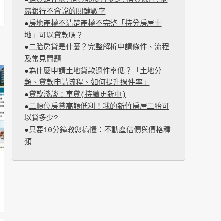
●
信貸是什麼?信貸額度有多少?信貸條件?揭
露銀行不會說的關鍵數字
●
房地產權不清楚產權不完整「持分房屋土
地」可以貸款嗎？
●
二胎房貸是什麼？完整解析申請條件、流程
及常見問題
●
為什麼申請土地貸款過件率低？「土地分
類、貸款申請流程、如何提升過件率」
●
貸款淺談：車貸(持續更新中)
●
二順位房貸高額低利！我的新竹房屋二胎可
以貸多少?
●
只要10分鐘教您搞懂：不動產估價與價格種
類