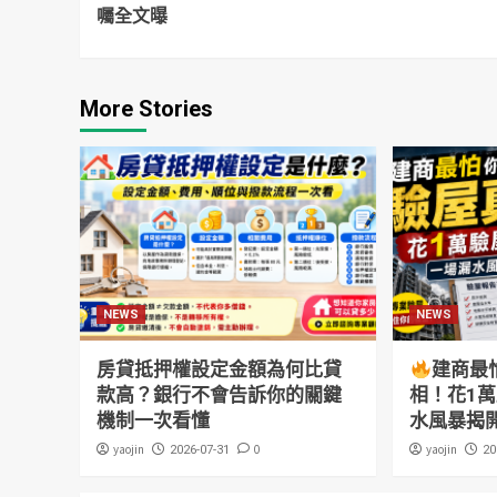
Reading
囑全文曝
More Stories
NEWS
NEWS
房貸抵押權設定金額為何比貸
建商最
款高？銀行不會告訴你的關鍵
相！花1
機制一次看懂
水風暴揭
yaojin
0
yaojin
2026-07-31
20