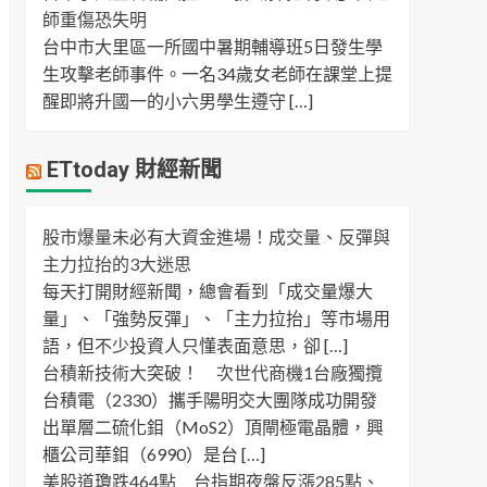
師重傷恐失明
台中市大里區一所國中暑期輔導班5日發生學
生攻擊老師事件。一名34歲女老師在課堂上提
醒即將升國一的小六男學生遵守 […]
ETtoday 財經新聞
股市爆量未必有大資金進場！成交量、反彈與
主力拉抬的3大迷思
每天打開財經新聞，總會看到「成交量爆大
量」、「強勢反彈」、「主力拉抬」等市場用
語，但不少投資人只懂表面意思，卻 […]
台積新技術大突破！ 次世代商機1台廠獨攬
台積電（2330）攜手陽明交大團隊成功開發
出單層二硫化鉬（MoS2）頂閘極電晶體，興
櫃公司華鉬（6990）是台 […]
美股道瓊跌464點 台指期夜盤反漲285點、