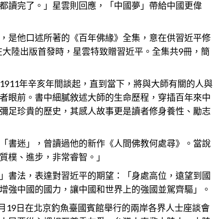
都讀完了。」星雲則回應，「中國夢」帶給中國更偉
，是他口述所著的《百年佛緣》全集，意在供習近平修
書在大陸出版首發時，星雲特致贈習近平。全集共9冊，簡
1911年辛亥年間談起，直到當下，將與大師
有關
的人與
者眼前。書中細膩敘述大師的生命歷程，穿插百年來中
彌足珍貴的歷史，其感人故事更是讀者修身養性、勵志
「書迷」，曾讀過他的新作《人間佛教何處尋》。當說
質樸、進步，非常睿智。」
」書法，表達對習近平的期望：「身處高位，遠望到國
增強中國的國力，讓中國和世界上的強國並駕齊驅」。
月19日在
北京
釣魚臺國賓館舉行的兩岸各界人士座談會