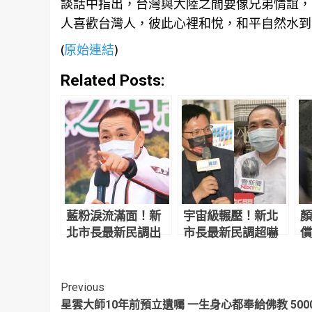
談話中指出，台灣與大陸之間要像兄弟情誼，
人喜歡台灣人，彼此心裡和悅，和平自然水到
(
原始連結
)
Related Posts:
藍粉淚流滿面！新
宇宙級輾壓！新北
顏
北市長最新民調出
市長最新民調超嚇
償
爐 侯友宜超震撼
人 網驚：滅亡計畫
讓
開始
反
Continue
Previous
星雲大師10年前預立遺囑 一生身心都奉給佛教 500