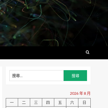
搜
尋
關
鍵
2026 年 8 月
字:
一
二
三
四
五
六
日