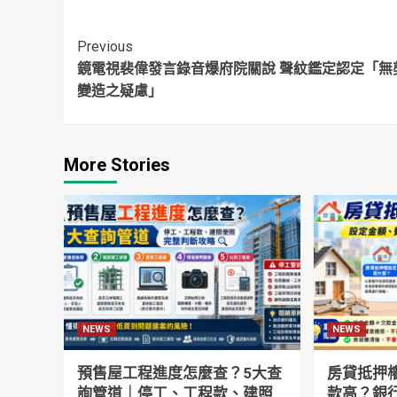
妻怒噴：等到都買
回應了
不起
Continue
Previous
鏡電視裴偉發言錄音爆府院關說 聲紋鑑定認定「無
Reading
變造之疑慮」
More Stories
NEWS
NEWS
預售屋工程進度怎麼查？5大查
房貸抵押
詢管道｜停工、工程款、建照
款高？銀