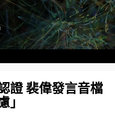
地
認證 裴偉發言音檔
慮」