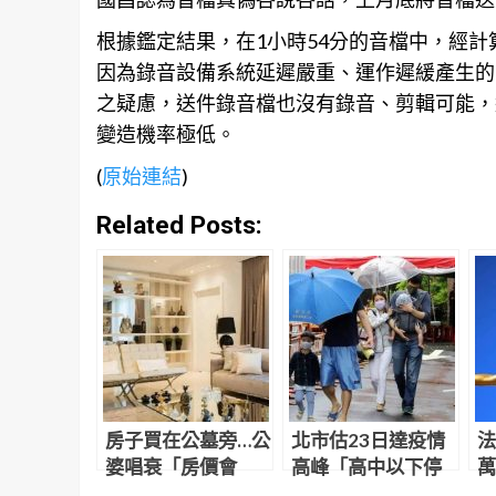
根據鑑定結果，在1小時54分的音檔中，經計
因為錄音設備系統延遲嚴重、運作遲緩產生的
之疑慮，送件錄音檔也沒有錄音、剪輯可能，
變造機率極低。
(
原始連結
)
Related Posts:
房子買在公墓旁…公
北市估23日達疫情
法
婆唱衰「房價會
高峰「高中以下停
萬
跌」全程擺臭臉 人
課2週避難？」 雙北
告