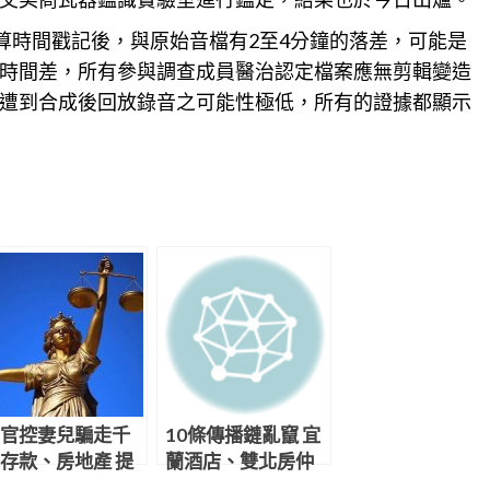
算時間戳記後，與原始音檔有2至4分鐘的落差，可能是
時間差，所有參與調查成員醫治認定檔案應無剪輯變造
遭到合成後回放錄音之可能性極低，所有的證據都顯示
官控妻兒騙走千
10條傳播鏈亂竄 宜
存款、房地產 提
蘭酒店、雙北房仲
求償遭打臉敗訴
案基因定序不同