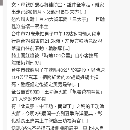
女，母親卻狠心將補助金、證件全拿走，離家
出走已約8個月、父親也長期未盡 […]
恐怖風火輪！台74大貨車變「三太子」 巨輪
亂滾嚇壞一票車主
台中市71歲朱姓男子中午12點多開輛大貨車
行經台74線東向21.5k時，左後方輪胎竟然脫
落逕自往前滾動，輪胎摩 […]
騎士闖紅燈被「時速104公里」自小客撞死
駕駛仍判刑8月
台中市魏姓男子在速限40公里的路段，以時速
104公里駕車，把闖紅燈的22歲黃姓騎士撞
死，雖經鑑定後認定黃男是肇 […]
全台最香88節！王功漁火節「幫老爸補精氣」
3千人烤蚵超熱鬧
有「北貢寮、中王功、南墾丁」之稱的王功漁
火節，今明2天展開一系列夏季海洋慶典，彰
化縣長王惠美上午親臨王功福海宮 […]
快訊 ∕ 路況不熟撞石墩側翻躺路中 車上4人自