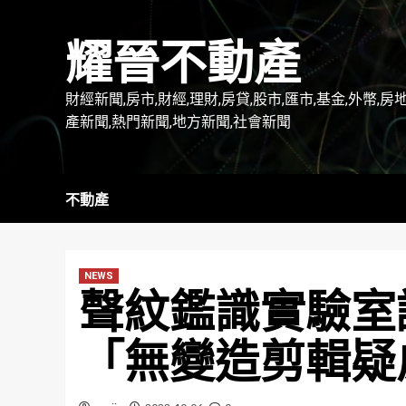
Skip
to
耀晉不動產
content
財經新聞,房市,財經,理財,房貸,股市,匯市,基金,外幣,房
產新聞,熱門新聞,地方新聞,社會新聞
不動產
NEWS
聲紋鑑識實驗室
「無變造剪輯疑