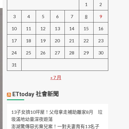
1
2
3
4
5
6
7
8
9
10
11
12
13
14
15
16
17
18
19
20
21
22
23
24
25
26
27
28
29
30
31
« 7 月
ETtoday 社會新聞
13子女擠10坪屋！父母拿走補助離家8月 垃
圾滿地幼童深夜遊蕩
澎湖驚傳惡劣棄兒案！一對夫妻育有13名子