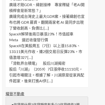
廣達才剛GDR、緯創接棒 專家釋疑「老AI開
槓桿會是新常態？」
廣達完成台灣史上最大GDR案，接著緯創也宣
布也將 GDR 募資。翻開兩家老 AI 是同步出現
了營收創高、負債比 […]
SpaceX解禁後兩日暴漲23%！市值超車
Meta 逼近收復發行價
SpaceX在美股周五（7日）以上漲15.83%、
133.11美元作收，連2個交易日反彈23%，市
值激增327 […]
「滑軌界台積電」 股后川湖揭密
股后「川湖」（2059）7日漲停收11110元，
引起市場關注。根據了解，川湖原是從家具配
件起家，後來打進AI供 […]
耀晉不動產