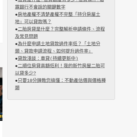
●
信貸是什麼?信貸額度有多少?信貸條件?揭
露銀行不會說的關鍵數字
●
房地產權不清楚產權不完整「持分房屋土
地」可以貸款嗎？
●
二胎房貸是什麼？完整解析申請條件、流程
及常見問題
●
為什麼申請土地貸款過件率低？「土地分
類、貸款申請流程、如何提升過件率」
●
貸款淺談：車貸(持續更新中)
●
二順位房貸高額低利！我的新竹房屋二胎可
以貸多少?
●
只要10分鐘教您搞懂：不動產估價與價格種
類