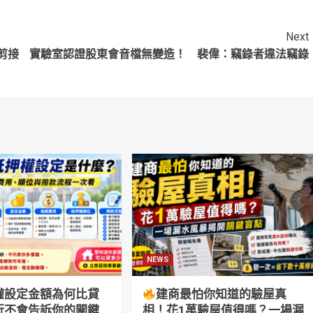
Next
剪接
實驗室認證股東會音檔無變造！ 裴偉：竊錄者違法竊錄
NEWS
權設定金額為何比貸
建商最怕你知道的驗屋真
行不會告訴你的關鍵
相！花1萬驗屋值得嗎？一場漏