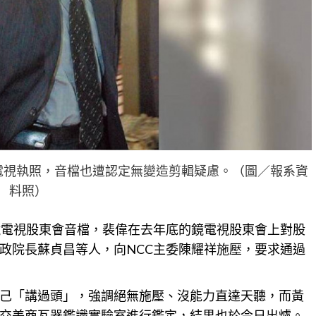
電視執照，音檔也遭認定無變造剪輯疑慮。（圖／報系資
料照）
鏡電視股東會音檔，裴偉在去年底的鏡電視股東會上對股
政院長蘇貞昌等人，向NCC主委陳耀祥施壓，要求通過
己「講過頭」，強調絕無施壓、沒能力直達天聽，而黃
交美商瓦器鑑識實驗室進行鑑定，結果也於今日出爐。