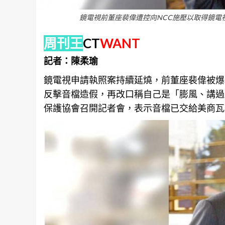
鏡電視前董座裴偉遭控向NCC施壓以取得鏡電
周刊王
CT
WANT
記者：陳柔瑜
鏡電視申請執照案持續延燒，前董座裴偉被爆
反擊音檔造假，再改口稱自己是「膨風、講過
保護協會召開記者會，表示音檔已交給美商瓦