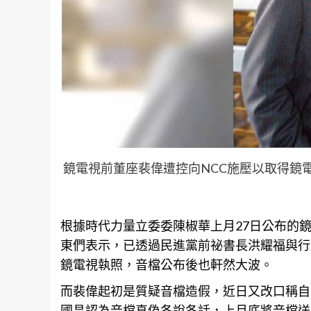
鏡電視前董座裴偉遭控向NCC施壓以取得鏡
根據時代力量立委委陳椒華上月27日公布的
東們表示，已透過民進黨前祕書長洪耀福與行
鏡電視執照，音檔公布後也軒然大波。
而裴偉起初是質疑音檔造假，近日又改口稱自
國昌認為音檔真偽各說各話，上月底將音檔送