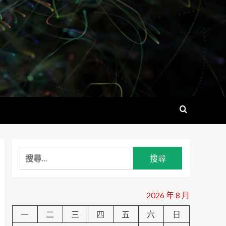
搜
尋
關
鍵
2026 年 8 月
字:
一
二
三
四
五
六
日