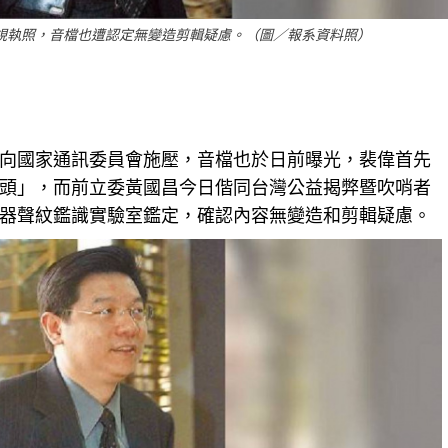
視執照，音檔也遭認定無變造剪輯疑慮。（圖／報系資料照）
向國家通訊委員會施壓，音檔也於日前曝光，裴偉首先
頭」，而前立委黃國昌今日偕同台灣公益揭弊暨吹哨者
器聲紋鑑識實驗室鑑定，確認內容無變造和剪輯疑慮。