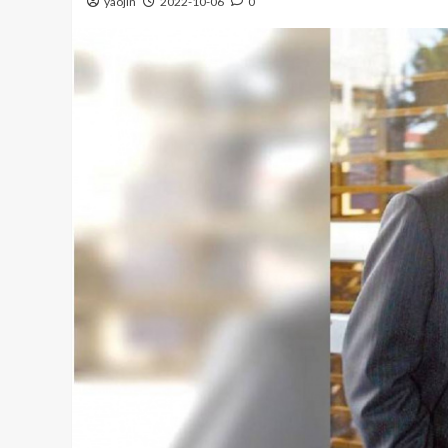
yaojin
2022-10-06
0