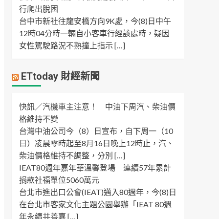
行爬出脫困
台中市新社往龍安橋方向9K處，今(8)日中午
12時04分時一輛自小客車行經該處時，疑因
女性駕駛路況不熟撞上指示 […]
ETtoday 財經新聞
快訊／汽機車主注意！ 中油下周汽、柴油價
格維持不變
台灣中油公司今（8）日宣布，自下周一（10
日）凌晨零時起至8月16日晚上12時止，汽、
柴油價格維持不調整，分別 […]
IEAT80週年嘉年華溫馨登場 連續57年累計
捐款社福單位5060萬元
台北市進出口公會(IEAT)邁入80週年，今(8)日
在台北市客家文化主題公園舉辦「IEAT 80週
年永續共善嘉 […]