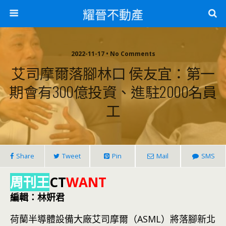
耀晉不動產
2022-11-17 • No Comments
艾司摩爾落腳林口 侯友宜：第一
期會有300億投資、進駐2000名員
工
Share
Tweet
Pin
Mail
SMS
周刊王
CT
WANT
編輯：林姸君
荷蘭半導體設備大廠艾司摩爾（ASML）將落腳新北