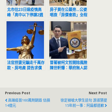
北市估23日達疫情高
房子買在公墓旁…公婆
峰「高中以下停課2週
唱衰「房價會跌」全程
避難？」 雙北回應了
擺臭臉 人妻怒噴：等
到都買不起
法官控妻兒騙走千萬存
冒著被柯文哲開除風險
款、房地產 提告求償
陳世軒爆：華府無人認
遭打臉敗訴
識侯友宜
Previous Post
Next Post
高端疫苗160萬劑銷毀 估損
徐定禎嗆大學生這句 游淑慧提
14億元
15年前一事：阿扁都道歉