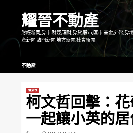
Skip
to
耀晉不動產
content
財經新聞,房市,財經,理財,房貸,股市,匯市,基金,外幣,房
產新聞,熱門新聞,地方新聞,社會新聞
不動產
NEWS
柯文哲回擊：花
一起讓小英的居