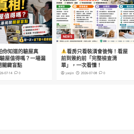
NEWS
怕你知道的驗屋真
看房只看裝潢會後悔！看屋
萬驗屋值得嗎？一場漏
前到簽約前「完整檢查清
開關鍵盲點
單」，一次看懂！
0
yaojin
0
26-07-14
2026-07-08