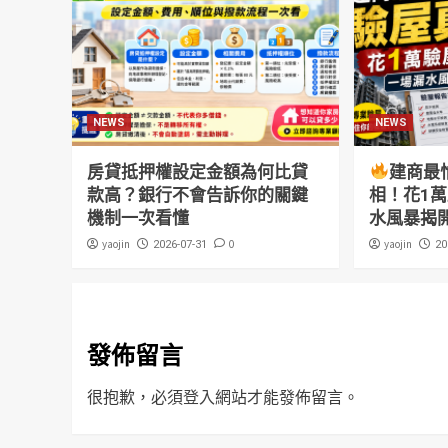
NEWS
NEWS
房貸抵押權設定金額為何比貸
建商最
款高？銀行不會告訴你的關鍵
相！花1
機制一次看懂
水風暴揭
yaojin
0
yaojin
2026-07-31
20
發佈留言
很抱歉，必須
登入
網站才能發佈留言。