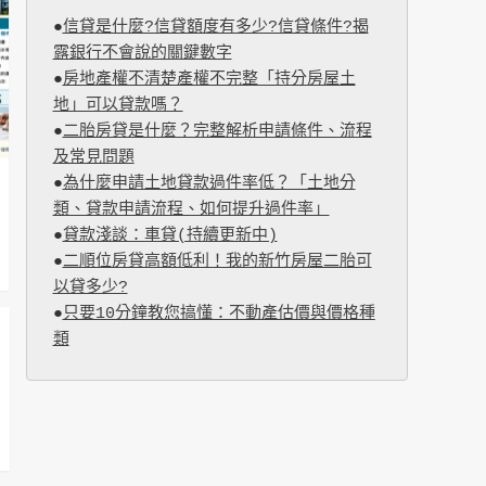
●
信貸是什麼?信貸額度有多少?信貸條件?揭
露銀行不會說的關鍵數字
●
房地產權不清楚產權不完整「持分房屋土
地」可以貸款嗎？
●
二胎房貸是什麼？完整解析申請條件、流程
及常見問題
●
為什麼申請土地貸款過件率低？「土地分
類、貸款申請流程、如何提升過件率」
●
貸款淺談：車貸(持續更新中)
●
二順位房貸高額低利！我的新竹房屋二胎可
以貸多少?
●
只要10分鐘教您搞懂：不動產估價與價格種
類