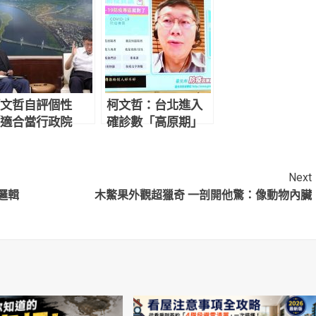
文哲自評個性
柯文哲：台北進入
適合當行政院
確診數「高原期」
」
可能再拖4周
Next
邏輯
木鱉果外觀超獵奇 一剖開他驚：像動物內臟