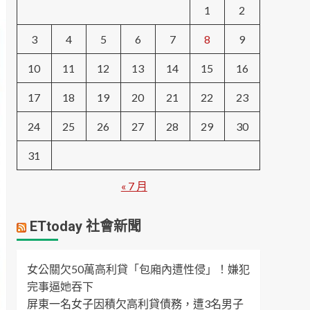
1
2
3
4
5
6
7
8
9
10
11
12
13
14
15
16
17
18
19
20
21
22
23
24
25
26
27
28
29
30
31
« 7 月
ETtoday 社會新聞
女公關欠50萬高利貸「包廂內遭性侵」！嫌犯
完事逼她吞下
屏東一名女子因積欠高利貸債務，遭3名男子