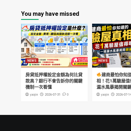
You may have missed
NEWS
NEWS
房貸抵押權設定金額為何比貸
建商最怕你知
款高？銀行不會告訴你的關鍵
相！花1萬驗屋值
機制一次看懂
漏水風暴揭開關
yaojin
0
yaojin
2026-07-31
2026-07-1