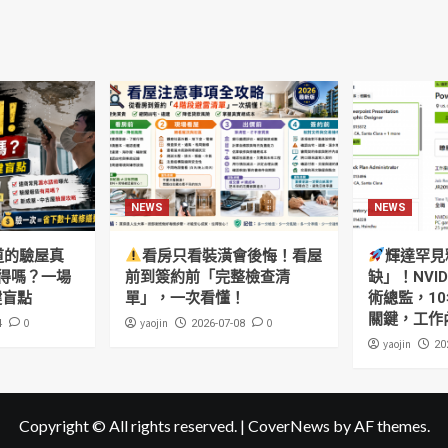
NEWS
NEWS
道的驗屋真
看房只看裝潢會後悔！看屋
輝達罕見
得嗎？一場
前到簽約前「完整檢查清
缺」！NVI
鍵盲點
單」，一次看懂！
術總監，10
關鍵，工作
0
yaojin
0
4
2026-07-08
yaojin
20
Copyright © All rights reserved.
|
CoverNews
by AF themes.