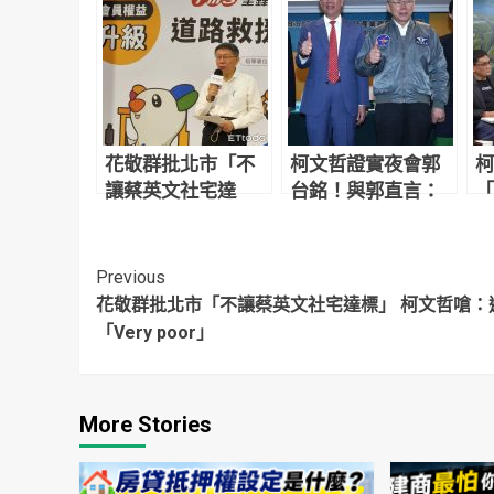
花敬群批北市「不
柯文哲證實夜會郭
柯
讓蔡英文社宅達
台銘！與郭直言：
「
標」 柯文哲嗆：邏
規則都不清楚還參
長
輯「Very poor」
加比賽
Continue
Previous
花敬群批北市「不讓蔡英文社宅達標」 柯文哲嗆：
Reading
「Very poor」
More Stories