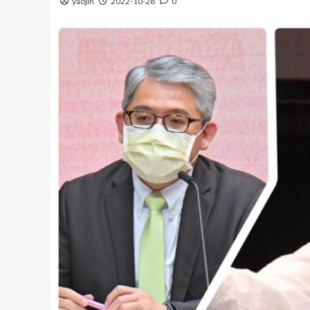
yaojin
2022-10-28
0