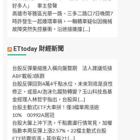
好多人」 車主發聲
高雄市苓雅區光華一路、三多二路口7日晚間7
時許發生一起連環車禍，一輛轎車疑似因機械
故障突然失控暴衝，沿途接連撞 […]
ETtoday 財經新聞
台股反彈量縮進入橫向盤整期 法人建議低接
ABF載板3族群
台股反彈回到4萬4千點水位，未來到底是良性
修正，或是AI泡沫化趨勢轉變？玉山科技島基
金經理人林哲宇指出，台股與 […]
台股主動式ETF大車拼！僅3檔單周漲逾
10% 00992A居冠
台股大盤上沖下洗，千點震盪行情常見，加權
指數本周反彈上漲2.57%，22檔主動式台股
ETF抗震追漲，其中有21 […]