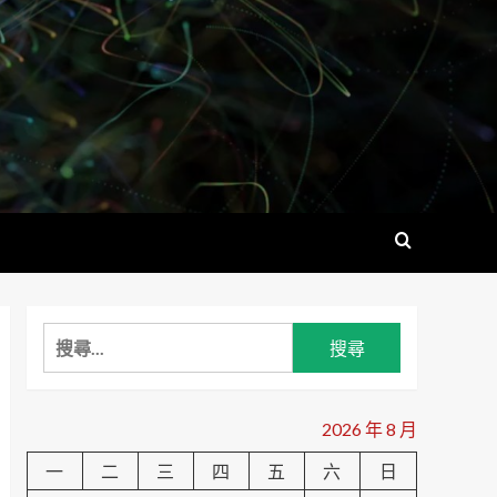
搜
尋
關
鍵
2026 年 8 月
字:
一
二
三
四
五
六
日