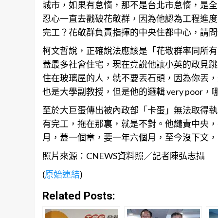
城市，如果有怠惰，那不是
台北
市怠惰，是全
忍心一直去戳破花敬群，因為他認為工程進度
完工？花敬群負責指揮的中央住都中心，請問
柯文哲說，正確說法應該是「花敬群率同所有
蓋最多社會住宅，現在竟說他讓小英的政見跳
住在玻璃屋的人，就不要丟石頭，因為你丟，
也是大學副教授，但是他的邏輯 very poor
至於大巨蛋傳出被內政部「卡蛋」無法取得執
有完工，拖在那裏，就是不對。他譴責中央，
月，蓋一個章，要一年六個月，至今沒下文，
照片來源：CNEWS資料照／記者陳弘志攝
(
原始連結
)
Related Posts: