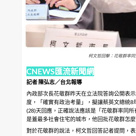
柯文哲回擊：花敬群率同
CNEWS匯流新聞網
記者 陳弘志／台北報導
內政部次長花敬群昨天在立法院答詢公開表示
度，「確實有政治考量」，擬讓蔡英文總統8
(28)天回應，正確說法應該是「花敬群率同
是蓋最多社會住宅的城市，他回批花敬群怎麼
對於花敬群的說法，柯文哲回答記者提問，表