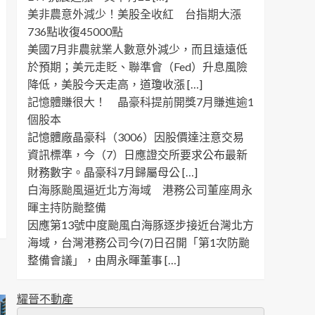
美非農意外減少！美股全收紅 台指期大漲
736點收復45000點
美國7月非農就業人數意外減少，而且遠遠低
於預期；美元走貶、聯準會（Fed）升息風險
降低，美股今天走高，道瓊收漲 […]
記憶體賺很大！ 晶豪科提前開獎7月賺進逾1
個股本
記憶體廠晶豪科（3006）因股價達注意交易
資訊標準，今（7）日應證交所要求公布最新
財務數字。晶豪科7月歸屬母公 […]
白海豚颱風逼近北方海域 港務公司董座周永
暉主持防颱整備
因應第13號中度颱風白海豚逐步接近台灣北方
海域，台灣港務公司今(7)日召開「第1次防颱
整備會議」，由周永暉董事 […]
耀晉不動產