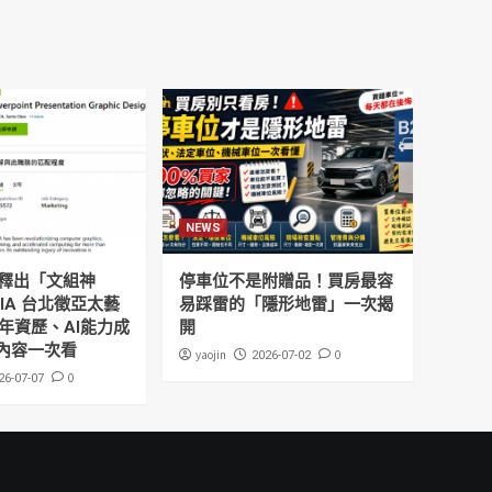
NEWS
釋出「文組神
停車位不是附贈品！買房最容
DIA 台北徵亞太藝
易踩雷的「隱形地雷」一次揭
年資歷、AI能力成
開
內容一次看
yaojin
0
2026-07-02
0
26-07-07