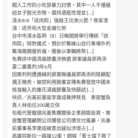
闖入工作的小吃部暴力討債，其中一人不僅逼
迫女子脫光衣物，還持酒瓶性侵並 […]
清水8/8「送肉粽」強碰王功漁火節？喪家澄
清：送芳苑大型金爐化煞
台中市清水區明（8）日晚間將舉行傳統「送
肉粽」除煞儀式，預計於鰲峰山自行車場外的
鰲海路開壇祈福，隨後以車輛將祭 […]
免費送中國清瘟膠囊涉賄選 屏東議員郭再添
妻二審重判3年6月
因案判刑遭通緝的屏東縣議員郭再添的陸籍配
偶王曉燕，被控利用臉書宣傳免費發放中國未
核准輸入的連花清瘟膠囊及快篩試 […]
快訊／兆基前董座李建成聲押禁見 寄居蟹負
責人林佑任200萬交保
包租代管龍頭兆基集團關係企業趙姬投資、寄
居蟹管理顧問公司爆發公司債兌付風暴，兆基
前董事長李建成被查出疑似涉侵占 […]
高雄特斯拉一路撞12車！網喊「賓士擋下救了