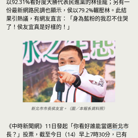
以92.31%看好度大勝代表民進黨的林佳龍；另有一
份最新網路民調也顯示，侯以79.2%輾壓林。此結
果引熱議，有網友直言：「身為藍粉的我忍不住哭
了！侯友宜真是好樣的！」
新北市市長侯友宜。（圖／本報系資料照）
《中時新聞網》11日發起「你看好誰能當選
新北
市
長？」投票，截至今日（14）早上7時30分，已有