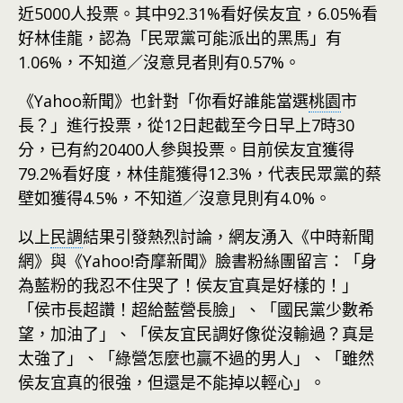
近5000人投票。其中92.31%看好侯友宜，6.05%看
好林佳龍，認為「民眾黨可能派出的黑馬」有
1.06%，不知道／沒意見者則有0.57%。
《Yahoo新聞》也針對「你看好誰能當選
桃園
市
長？」進行投票，從12日起截至今日早上7時30
分，已有約20400人參與投票。目前侯友宜獲得
79.2%看好度，林佳龍獲得12.3%，代表民眾黨的蔡
壁如獲得4.5%，不知道／沒意見則有4.0%。
以上
民調
結果引發熱烈討論，網友湧入《中時新聞
網》與《Yahoo!奇摩新聞》臉書粉絲團留言：「身
為藍粉的我忍不住哭了！侯友宜真是好樣的！」
「侯市長超讚！超給藍營長臉」、「國民黨少數希
望，加油了」、「侯友宜民調好像從沒輸過？真是
太強了」、「綠營怎麼也贏不過的男人」、「雖然
侯友宜真的很強，但還是不能掉以輕心」。