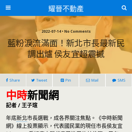
耀晉不動產
2022-07-14 • No Comments
藍粉淚流滿面！新北市長最新民
調出爐 侯友宜超震撼
Share
Tweet
Pin
Mail
SMS
中時
新聞網
記者 / 王子瑄
年底
新北
市長選戰，成各界關注焦點。《中時新聞
網》線上投票顯示，代表國民黨的現任市長侯友宜