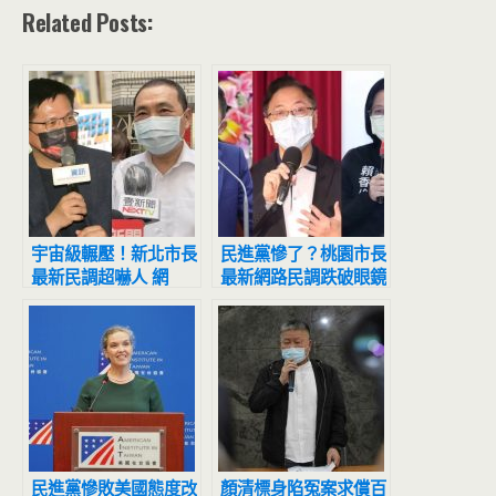
Related Posts:
宇宙級輾壓！新北市長
民進黨慘了？桃園市長
最新民調超嚇人 網
最新網路民調跌破眼鏡
驚：滅亡計畫開始
網全嚇歪
民進黨慘敗美國態度改
顏清標身陷冤案求償百