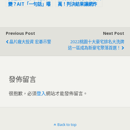
變？AIT「一句話」曝
萬！判決結果讓網炸
兩岸關係立場！ 網驚
鍋：官逼民反
呼：公開打臉蔡英文
Previous Post
Next Post
晶片廠大投資 宏碁示警
2022桃園十大豪宅排名大洗牌
這一區成為新豪宅聚落首選！
發佈留言
很抱歉，必須
登入
網站才能發佈留言。
Back to top