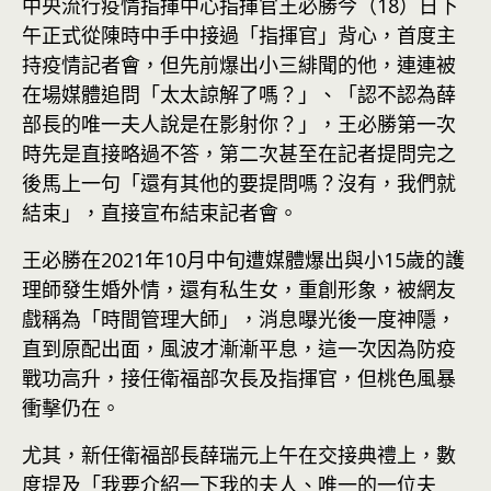
中央流行疫情指揮中心指揮官王必勝今（18）日下
午正式從陳時中手中接過「指揮官」背心，首度主
持疫情記者會，但先前爆出小三緋聞的他，連連被
在場媒體追問「太太諒解了嗎？」、「認不認為薛
部長的唯一夫人說是在影射你？」，王必勝第一次
時先是直接略過不答，第二次甚至在記者提問完之
後馬上一句「還有其他的要提問嗎？沒有，我們就
結束」，直接宣布結束記者會。
王必勝在2021年10月中旬遭媒體爆出與小15歲的護
理師發生婚外情，還有私生女，重創形象，被網友
戲稱為「時間管理大師」，消息曝光後一度神隱，
直到原配出面，風波才漸漸平息，這一次因為防疫
戰功高升，接任衛福部次長及指揮官，但桃色風暴
衝擊仍在。
尤其，新任衛福部長薛瑞元上午在交接典禮上，數
度提及「我要介紹一下我的夫人、唯一的一位夫