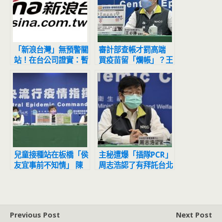
「新浪台灣」無預警關
審計部查帳才罰高端
站！在台公司證實：暫
買疫苗留「爛帳」？王
停台灣市場營運
必勝：不會再跟陳時中
討論
兒童接種站在板橋「侯
主秘遭爆「插隊PCR」
友宜事前不知情」 陳
周志浩認了有拜託台北
時中解釋：時效問題
市！理由是指揮中心滿
重要
Previous Post
Next Post