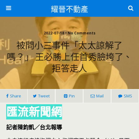
耀晉不動產
2022-07-18 • No Comments
被問小三事件「太太諒解了
嗎？」 王必勝上任首秀臉垮了、
拒答走人
Share
Tweet
Pin
Mail
SMS
匯流新聞網
記者陳鈞凱／台北報導