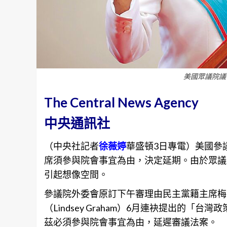
美國眾議院議
The Central News Agency
中央通訊社
（中央社記者
徐薇婷
華盛頓3日專電）美國參
席須參與院會事宜為由，決定延期。由於眾議
引起想像空間。
參議院外委會原訂下午審理由民主黨籍主席梅南德
（Lindsey Graham）6月連袂提出的「台灣政
茲必須參與院會事宜為由，延遲審議法案。