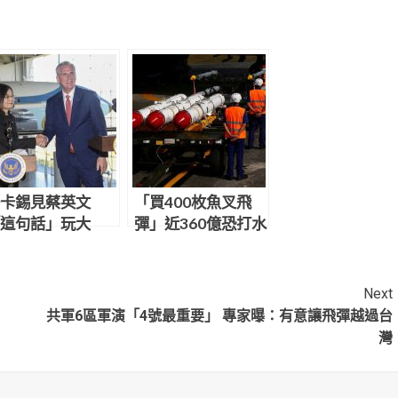
卡錫見蔡英文
「買400枚魚叉飛
這句話」玩大
彈」近360億恐打水
？郭正亮一看嚇
漂？前空軍副司令
：白宮氣在心裡
爆內幕
Next
共軍6區軍演「4號最重要」 專家曝：有意讓飛彈越過台
灣