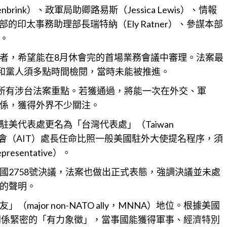
nbrink）、政軍局助卿路易斯（Jessica Lewis）、情報
國防部的印太事務助理部長瑞特納（Ely Ratner）、參謀本部
）。
者，希望能在8月休會完的首場業務會議中審理。法案最
共和黨人須多點時間檢閱，當時未能被推進。
乎所有涉台法案重點。若獲通過，將能一次在外交、軍
係，獲得外界不少關注。
美代表處更名為「台灣代表處」（Taiwan
求美國在台協會（AIT）處長任命比照一般美國駐外大使提名程序，須
entative）。
國2758號決議，法案也做出正式表態，強調決議並未處
的聲明。
ajor non-NATO ally，MNNA）地位。根據美國
關係緊密的「有力象徵」，當事國能獲得軍事、經濟特別