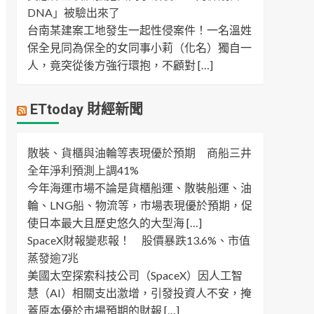
DNA」被驗出來了
台南某建案工地發生一起性侵案件！一名溫姓
保全見同為保全的女同事小莉（化名）獨自一
人，竟突從後方強行環抱，不顧對 […]
ETtoday 財經新聞
散裝、貨櫃與油輪等表現優於預期 商船三井
全年淨利預測上調41%
今年海運市場不論是貨櫃船運、散裝船運、油
輪、LNG船、物流等，市場表現優於預期，促
使日本最大且歷史悠久的大型海 […]
SpaceX財報變悲報！ 股價暴跌13.6%、市值
蒸發逾7兆
美國太空探索科技公司（SpaceX）因人工智
慧（AI）相關支出激增，引發投資人不安，掩
蓋原本優於市場預期的財報 […]