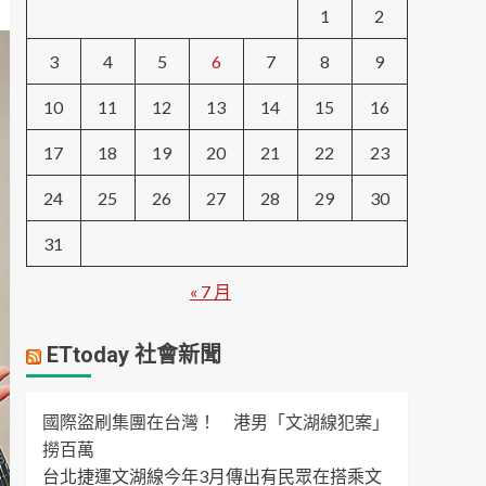
1
2
3
4
5
6
7
8
9
10
11
12
13
14
15
16
17
18
19
20
21
22
23
24
25
26
27
28
29
30
31
« 7 月
ETtoday 社會新聞
國際盜刷集團在台灣！ 港男「文湖線犯案」
撈百萬
台北捷運文湖線今年3月傳出有民眾在搭乘文