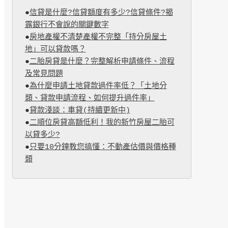
●
信貸是什麼?信貸額度有多少?信貸條件?揭
露銀行不會說的關鍵數字
●
房地產權不清楚產權不完整「持分房屋土
地」可以貸款嗎？
●
二胎房貸是什麼？完整解析申請條件、流程
及常見問題
●
為什麼申請土地貸款過件率低？「土地分
類、貸款申請流程、如何提升過件率」
●
貸款淺談：車貸(持續更新中)
●
二順位房貸高額低利！我的新竹房屋二胎可
以貸多少?
●
只要10分鐘教您搞懂：不動產估價與價格種
類