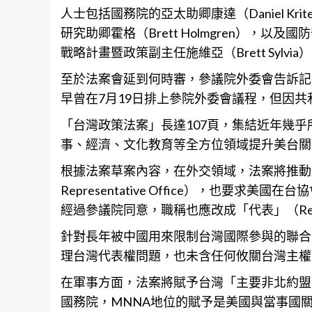
人士包括國務院的亞太助卿康達（Daniel Krite
研究助卿霍格（Brett Holmgren），以及
戰略計畫暨政策副主任施維亞（Brett Sylvia
至於法案會延到何時審，參議院外委會告訴記
早曾在7月19日排上參院外委會議程，但因
「台灣政策法案」長達107頁，集結近年幾
事、經濟、文化教育等全方位領域提升美台關
根據法案草案內容，在外交領域，法案將推動駐
Representative Office），也要
經過參議院同意，職稱也應改成「代表」（Repres
針對長年被中國用來限制台灣國際參與的聯合
理台灣代表權問題，也未含任何攸關台灣主權
在軍事方面，法案將賦予台灣「主要非北約盟友」（m
國務院，MNNA地位的賦予是美國與當事國