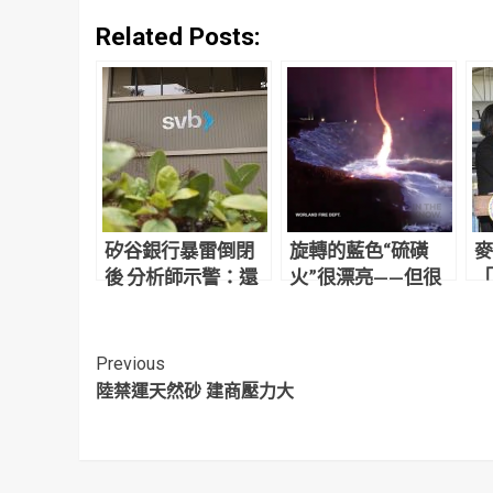
Related Posts:
矽谷銀行暴雷倒閉
旋轉的藍色“硫磺
麥
後 分析師示警：還
火”很漂亮——但很
「
有10家銀行恐步上
致命
了
後塵
壞
Continue
Previous
陸禁運天然砂 建商壓力大
Reading