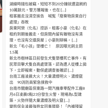
湖線時錢包被竊，短短不到20分鐘就遭盜刷約
10萬餘元。警方獲報後，也在 […]
租客搬走沒清空挨告 喊冤「廢棄物房東自行
處理」吞敗
房東阿榮（化名）控訴，租客小豪（化名）在
租約到期後搬走，但房間內留有雜物沒有清
理，也沒有交還房屋；小豪則辯稱， […]
新北「毛小孩」墜樓亡！ 原因曝光飼主罰
1.5萬
新北市樹林區日前發生犬隻墜樓死亡事件，有
民眾目擊犬隻自高處墜落，認為遭人從樓上拋
下，立即報案。動保處調查後確認 […]
台南工廠凌晨大火！大量濃煙明火、濃煙竄
出 90消防員緊急撲救中
台南市關廟區保東路一間汽機車零配件工廠8
月6日凌晨0點23分發生火警，現場為L型建
築，火勢伴隨大量濃煙及明火竄 […]
變態保全凌晨強抱女同事猥褻！「內褲殘留