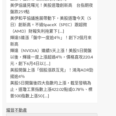
美伊協議見曙光！美股道瓊創新高 台指期夜
盤跌259點
美伊和平協議進展帶動下，美股道瓊今天（5
日）創新高。不過SpaceX（SPEC）跟超微
（AMD）財報失利拖累下 […]
輝達5連漲「盤中一度逾4％」！創下2個月來
新高
輝達（NVIDIA）連續5天上漲！美股5日開盤
以後，輝達一度上漲超過4％，價格直攻220.4
元，創下6月4日以 […]
美股開盤上漲「個股漲跌互見」！鴻海ADR勁
揚逾4％
美股5日開盤後四大指數均上漲，截至發稿為
止，道瓊工業指數上漲422.02點或0.78％、標
普500指數上漲50 […]
耀晉不動產