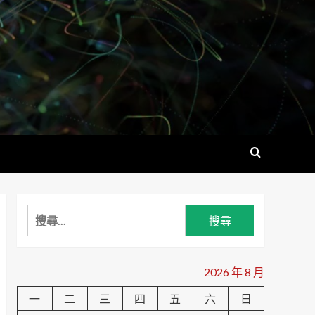
搜
尋
關
鍵
2026 年 8 月
字:
一
二
三
四
五
六
日