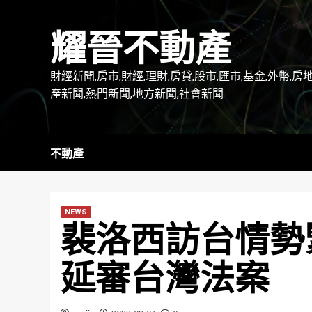
Skip
to
耀晉不動產
content
財經新聞,房市,財經,理財,房貸,股市,匯市,基金,外幣,房
產新聞,熱門新聞,地方新聞,社會新聞
不動產
NEWS
裴洛西訪台情勢
延審台灣法案