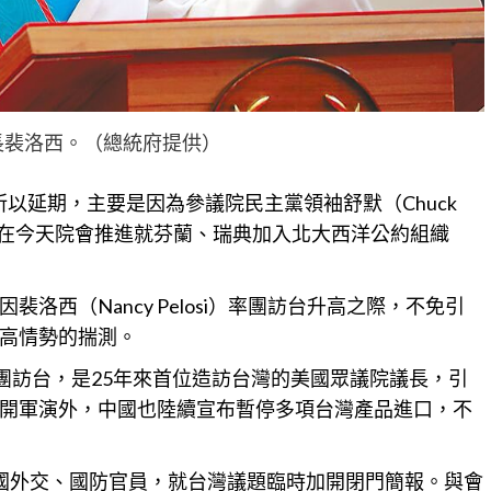
長裴洛西。（總統府提供）
以延期，主要是因為參議院民主黨領袖舒默（Chuck
意，在今天院會推進就芬蘭、瑞典加入北大西洋公約組織
洛西（Nancy Pelosi）率團訪台升高之際，不免引
高情勢的揣測。
團訪台，是25年來首位造訪台灣的美國眾議院議長，引
開軍演外，中國也陸續宣布暫停多項台灣產品進口，不
國外交、國防官員，就台灣議題臨時加開閉門簡報。與會