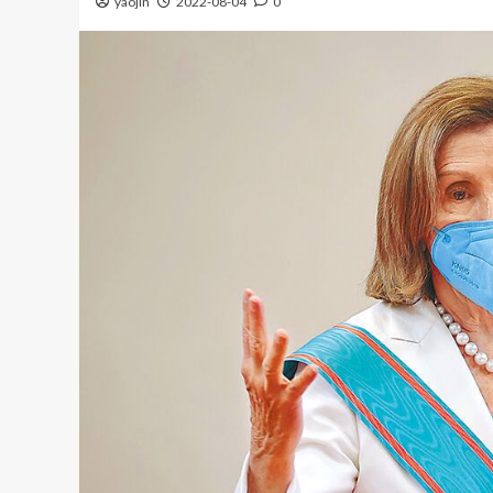
yaojin
2022-08-04
0