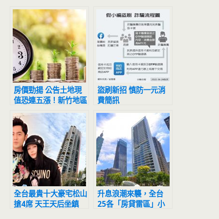
房價勁揚 公告土地現
盜刷新招 慎防一元消
值恐連五漲！新竹地區
費簡訊
將相對有感
全台最貴十大豪宅松山
升息浪潮來襲，全台
搶4席 天王天后坐鎮
25各「房貸雷區」小
「這棟」稱霸3年
心引爆