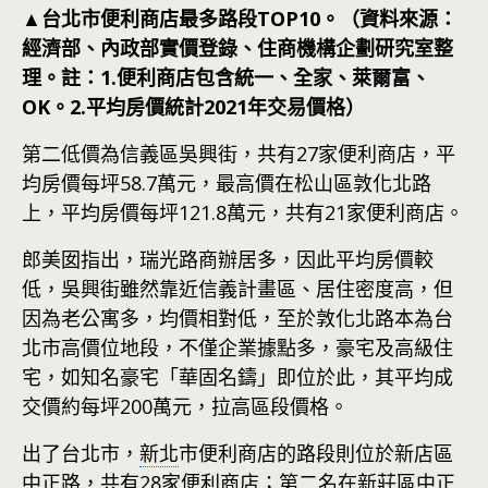
▲台北市便利商店最多路段TOP10。（資料來源：
經濟部、內政部實價登錄、住商機構企劃研究室整
理。註：1.便利商店包含統一、全家、萊爾富、
OK。2.平均房價統計2021年交易價格）
第二低價為信義區吳興街，共有27家便利商店，平
均房價每坪58.7萬元，最高價在松山區敦化北路
上，平均房價每坪121.8萬元，共有21家便利商店。
郎美囡指出，瑞光路商辦居多，因此平均房價較
低，吳興街雖然靠近信義計畫區、居住密度高，但
因為老公寓多，均價相對低，至於敦化北路本為台
北市高價位地段，不僅企業據點多，豪宅及高級住
宅，如知名豪宅「華固名鑄」即位於此，其平均成
交價約每坪200萬元，拉高區段價格。
出了台北市，
新北
市便利商店的路段則位於新店區
中正路，共有28家便利商店；第二名在新莊區中正