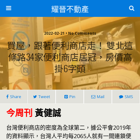
耀晉不動產
2022-02-21 • No Comments
買屋，跟著便利商店走！ 雙北這
條路34家便利商店居冠，房價高
掛6字頭
Share
Tweet
Pin
Mail
SMS
今周刊
黃健誠
台灣便利商店的密度為全球第二，據公平會2019年
的資料顯示，台灣人平均每2065人就有一間連鎖便