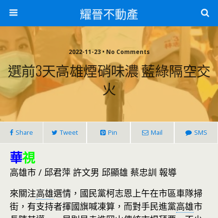
耀晉不動產
2022-11-23 • No Comments
選前3天高雄煙硝味濃 藍綠隔空交
火
Share
Tweet
Pin
Mail
SMS
華
視
高雄市 / 邱君萍 許文男 邱顯雄 蔡忠訓 報導
來關注
高雄
選情，國民黨柯志恩上午在市區車隊掃
街，有支持者揮國旗喊凍算，而對手民進黨
高雄
市