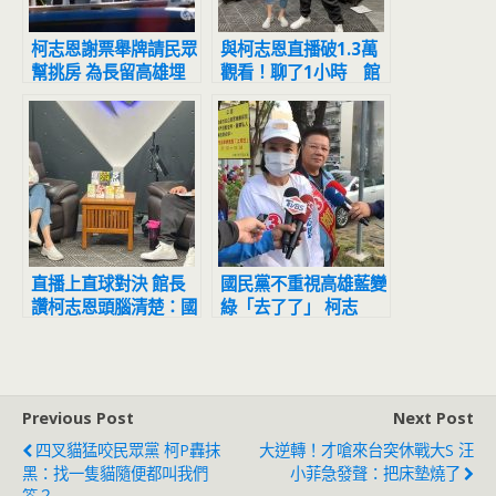
柯志恩謝票舉牌請民眾
與柯志恩直播破1.3萬
幫挑房 為長留高雄埋
觀看！聊了1小時 館
伏筆
長：國民黨少數頭腦清
楚的人才
直播上直球對決 館長
國民黨不重視高雄藍變
讚柯志恩頭腦清楚：國
綠「去了了」 柯志
民黨少數人才
恩：我們承認啊
Previous Post
Next Post
四叉貓猛咬民眾黨 柯P轟抹
大逆轉！才嗆來台突休戰大S 汪
黑：找一隻貓隨便都叫我們
小菲急發聲：把床墊燒了