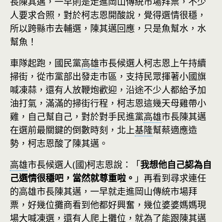
長陳其邁，一早則是走進岡山傳統市場拜票，不少
人要求合照，對於柯志恩開酸說，覺得選情很穩，
所以跨縣市去輔選，陳其邁回應，只是魚幫水，水
幫魚！
車隊起跑，國民黨
高雄
市長候選人柯志恩上午持續
掃街，從市黨部出發走市區，支持民眾揮著小國旗
喊凍蒜，還有人放鞭炮歡迎，沿途不少人都給予加
油打氣，滿滿的掃街行程，柯志恩這幾天母雞帶小
雞，自己幫自己，對於對手民進黨
高雄
市長陳其邁
在選前最關鍵的倒數時刻，北上
基隆
幫蔡適應造
勢，柯志恩酸了陳其邁。
高雄
市長候選人(國)柯志恩說：「
我想他自己認為自
己選情很穩吧，當然就尊重啦。
」再看到尋求連任
的高雄市長陳其邁，一早就走進岡山傳統市場拜
票，好幾位攤商看到他都好興奮，幾位婆婆媽媽現
場大喊凍選，還有人爬上攤位，就為了能跟陳其邁