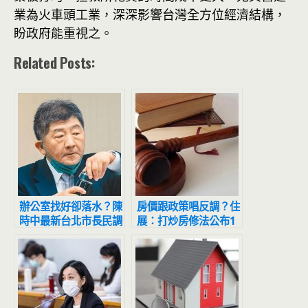
業為火車頭工業，深深影響台灣全方位經濟結構，
盼政府能重視之。
Related Posts:
辦公室找好卻落水？陳
房價跟政策唱反調？住
時中最新台北市長民調
展：打炒房修法公布1
網大喊：天意！
年 新竹「寶山」房價
強漲8成