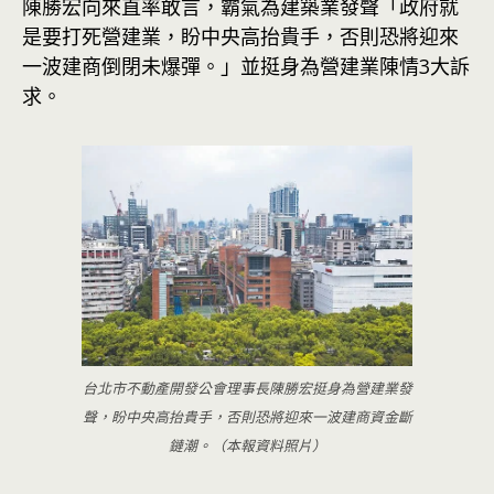
陳勝宏向來直率敢言，霸氣為建築業發聲「政府就
是要打死營建業，盼中央高抬貴手，否則恐將迎來
一波建商倒閉未爆彈。」並挺身為營建業陳情3大訴
求。
台北市不動產開發公會理事長陳勝宏挺身為營建業發
聲，盼中央高抬貴手，否則恐將迎來一波建商資金斷
鏈潮。（本報資料照片）