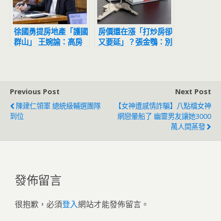
徐國勇提房地產「護國
房價還在漲「打炒房卻
群山」 王婉諭：高房
又要延」？張金鶚：別
價是壓垮年輕人的萬重
再欺騙人民
山
Previous Post
Next Post
陳建仁領軍 總統級輔選團隊
【女神遭感情詐騙】八點檔女神
到位
網戀暈船了 幽靈男友讓她3000
萬人間蒸發
發佈留言
很抱歉，必須
登入
網站才能發佈留言。