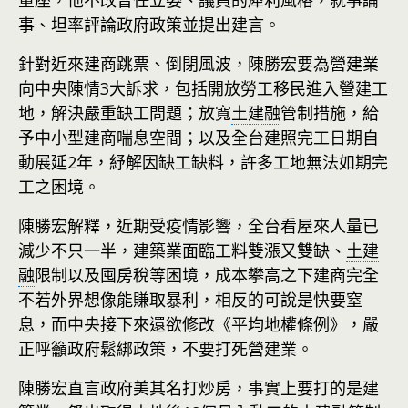
董座，他不改曾任立委、議員的犀利風格，就事論
事、坦率評論政府政策並提出建言。
針對近來建商跳票、倒閉風波，陳勝宏要為營建業
向中央陳情3大訴求，包括開放勞工移民進入營建工
地，解決嚴重缺工問題；放寬
土建融
管制措施，給
予中小型建商喘息空間；以及全台建照完工日期自
動展延2年，紓解因缺工缺料，許多工地無法如期完
工之困境。
陳勝宏解釋，近期受疫情影響，全台看屋來人量已
減少不只一半，建築業面臨工料雙漲又雙缺、
土建
融
限制以及囤房稅等困境，成本攀高之下建商完全
不若外界想像能賺取暴利，相反的可說是快要窒
息，而中央接下來還欲修改《平均地權條例》，嚴
正呼籲政府鬆綁政策，不要打死營建業。
陳勝宏直言政府美其名打炒房，事實上要打的是建