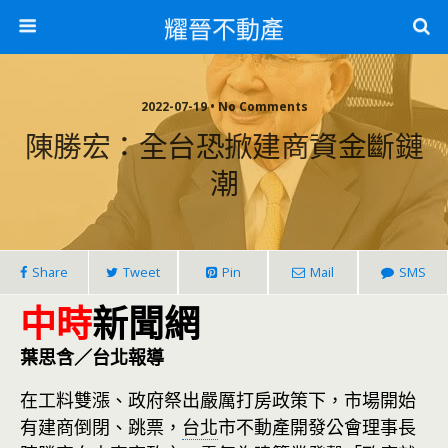
耀晉不動產
2022-07-19 • No Comments
陳勝宏：全台恐掀建商資金斷鏈
潮
Share
Tweet
Pin
Mail
SMS
中時
新聞網
葉思含／台北報導
在工料雙漲、政府祭出嚴厲打房政策下，市場開始
有建商倒閉、跳票，
台北
市不動產開發公會理事長