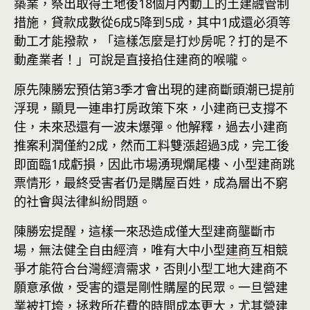
築業，祭出取得土地後18個月內動工的土建融管制
措施，貸款成數從6成5降到5成，其中1成還必須等
動工才能撥款，「這樣怎麼是打炒房呢？打的是不
動產業者！」可說是直接掐住建商的喉嚨。
原先陳勝宏預估第3季才會出現的建商斷頭潮已提前
浮現，顯見一連串打房政策下來，小建商已支撐不
住，未來恐還有一波未爆彈。他解釋，過去小建商
推案利潤僅約2成，然而工料雙漲超過3成，完工後
即面臨1成虧損，因此市場湧現爛尾樓、小型建商跳
票情形，最終受害者仍是購屋百姓，成為層出不窮
的社會與法律糾紛問題。
陳勝宏提醒，這樣一來恐造成僅大型建商壟斷市
場，無法健全自由經濟，唯有大中小型
建商
互相競
爭才能符合台灣經濟需求，否則小型工地大建商不
願意承做，受害的還是剛性購屋的民眾。一旦營建
業被打垮，拯救所花費的時間成本更大，尤其營建